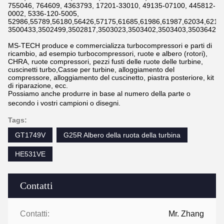
755046, 764609, 4363793, 17201-33010, 49135-07100, 445812-
0002, 5336-120-5005,
52986,55789,56180,56426,57175,61685,61986,61987,62034,6211
3500433,3502499,3502817,3503023,3503402,3503403,3503642,3
MS-TECH produce e commercializza turbocompressori e parti di
ricambio, ad esempio turbocompressori, ruote e albero (rotori),
CHRA, ruote compressori, pezzi fusti delle ruote delle turbine,
cuscinetti turbo,Casse per turbine, alloggiamento del
compressore, alloggiamento del cuscinetto, piastra posteriore, kit
di riparazione, ecc.
Possiamo anche produrre in base al numero della parte o
secondo i vostri campioni o disegni.
Tags:
GT1749V
G25R Albero della ruota della turbina
HE531VE
Contatti
Contatti:
Mr. Zhang