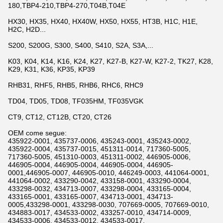
180,TBP4-210,TBP4-270,T04B,T04E
HX30, HX35, HX40, HX40W, HX50, HX55, HT3B, H1C, H1E,
H2C, H2D...
S200, S200G, S300, S400, S410, S2A, S3A,...
K03, K04, K14, K16, K24, K27, K27-B, K27-W, K27-2, TK27, K28,
K29, K31, K36, KP35, KP39
RHB31, RHF5, RHB5, RHB6, RHC6, RHC9
TD04, TD05, TD08, TF035HM, TF035VGK
CT9, CT12, CT12B, CT20, CT26
OEM come segue:
435922-0001, 435737-0006, 435243-0001, 435243-0002,
435922-0004, 435737-0015, 451311-0014, 717360-5005,
717360-5005, 451310-0003, 451311-0002, 446905-0006,
446905-0004, 446905-0004, 446905-0004, 446905-
0001,446905-0007, 446905-0010, 446249-0003, 441064-0001,
441064-0002, 433290-0042, 433158-0001, 433290-0004,
433298-0032, 434713-0007, 433298-0004, 433165-0004,
433165-0001, 433165-0007, 434713-0001, 434713-
0005,433298-0001, 433298-0030, 707669-0005, 707669-0010,
434883-0017, 434533-0002, 433257-0010, 434714-0009,
434533-0006, 434533-0012, 434533-0017,