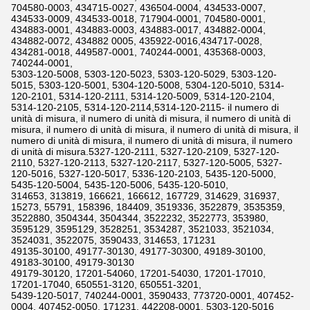
704580-0003, 434715-0027, 436504-0004, 434533-0007,
434533-0009, 434533-0018, 717904-0001, 704580-0001,
434883-0001, 434883-0003, 434883-0017, 434882-0004,
434882-0072, 434882 0005, 435922-0016,434717-0028,
434281-0018, 449587-0001, 740244-0001, 435368-0003,
740244-0001,
5303-120-5008, 5303-120-5023, 5303-120-5029, 5303-120-
5015, 5303-120-5001, 5304-120-5008, 5304-120-5010, 5314-
120-2101, 5314-120-2111, 5314-120-5009, 5314-120-2104,
5314-120-2105, 5314-120-2114,5314-120-2115- il numero di
unità di misura, il numero di unità di misura, il numero di unità di
misura, il numero di unità di misura, il numero di unità di misura, il
numero di unità di misura, il numero di unità di misura, il numero
di unità di misura.5327-120-2111, 5327-120-2109, 5327-120-
2110, 5327-120-2113, 5327-120-2117, 5327-120-5005, 5327-
120-5016, 5327-120-5017, 5336-120-2103, 5435-120-5000,
5435-120-5004, 5435-120-5006, 5435-120-5010,
314653, 313819, 166621, 166612, 167729, 314629, 316937,
15273, 55791, 158396, 184409, 3519336, 3522879, 3535359,
3522880, 3504344, 3504344, 3522232, 3522773, 353980,
3595129, 3595129, 3528251, 3534287, 3521033, 3521034,
3524031, 3522075, 3590433, 314653, 171231
49135-30100, 49177-30130, 49177-30300, 49189-30100,
49183-30100, 49179-30130
49179-30120, 17201-54060, 17201-54030, 17201-17010,
17201-17040, 650551-3120, 650551-3201,
5439-120-5017, 740244-0001, 3590433, 773720-0001, 407452-
0004, 407452-0050, 171231, 442208-0001, 5303-120-5016