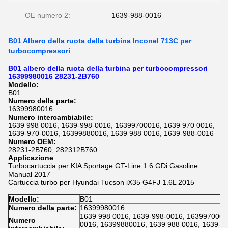
OE numero 2:
1639-988-0016
B01 Albero della ruota della turbina Inconel 713C per
turbocompressori
B01 albero della ruota della turbina per turbocompressori
16399980016 28231-2B760
Modello:
B01
Numero della parte:
16399980016
Numero intercambiabile:
1639 998 0016, 1639-998-0016, 16399700016, 1639 970 0016,
1639-970-0016, 16399880016, 1639 988 0016, 1639-988-0016
Numero OEM:
28231-2B760, 282312B760
Applicazione
Turbocartuccia per KIA Sportage GT-Line 1.6 GDi Gasoline
Manual 2017
Cartuccia turbo per Hyundai Tucson iX35 G4FJ 1.6L 2015
Modello:
B01
Numero della parte:
16399980016
1639 998 0016, 1639-998-0016, 1639970001
Numero
0016, 16399880016, 1639 988 0016, 1639-9