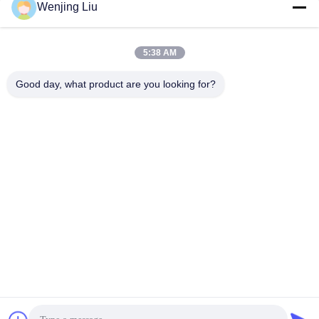
Wenjing Liu
6 407276-19 446905-2
22 848212-2 848212-
Chatta Adesso
Chatta Adesso
446905-5
5002S
5:38 AM
Good day, what product are you looking for?
Wuxi Maoshi Technology Co., Ltd.
craft@turbocharger.cn
86--13506177179
Via Xinfei, villaggio di Bashi Xinba, città di Xibei, distretto
di Xishan, Wuxi, Jiangsu, Cina
Cina Buona qualità albero della ruota della turbina Fornitore.