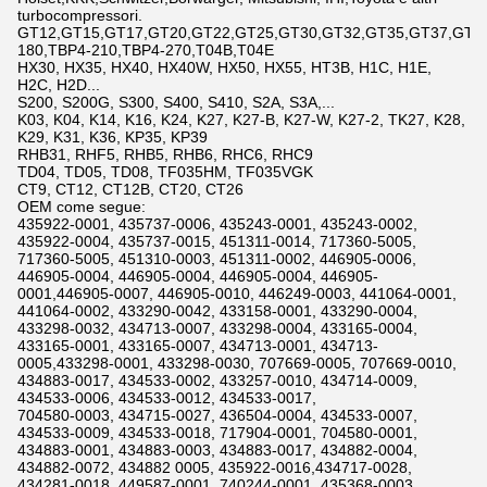
turbocompressori.
GT12,GT15,GT17,GT20,GT22,GT25,GT30,GT32,GT35,GT37,GT42,
180,TBP4-210,TBP4-270,T04B,T04E
HX30, HX35, HX40, HX40W, HX50, HX55, HT3B, H1C, H1E,
H2C, H2D...
S200, S200G, S300, S400, S410, S2A, S3A,...
K03, K04, K14, K16, K24, K27, K27-B, K27-W, K27-2, TK27, K28,
K29, K31, K36, KP35, KP39
RHB31, RHF5, RHB5, RHB6, RHC6, RHC9
TD04, TD05, TD08, TF035HM, TF035VGK
CT9, CT12, CT12B, CT20, CT26
OEM come segue:
435922-0001, 435737-0006, 435243-0001, 435243-0002,
435922-0004, 435737-0015, 451311-0014, 717360-5005,
717360-5005, 451310-0003, 451311-0002, 446905-0006,
446905-0004, 446905-0004, 446905-0004, 446905-
0001,446905-0007, 446905-0010, 446249-0003, 441064-0001,
441064-0002, 433290-0042, 433158-0001, 433290-0004,
433298-0032, 434713-0007, 433298-0004, 433165-0004,
433165-0001, 433165-0007, 434713-0001, 434713-
0005,433298-0001, 433298-0030, 707669-0005, 707669-0010,
434883-0017, 434533-0002, 433257-0010, 434714-0009,
434533-0006, 434533-0012, 434533-0017,
704580-0003, 434715-0027, 436504-0004, 434533-0007,
434533-0009, 434533-0018, 717904-0001, 704580-0001,
434883-0001, 434883-0003, 434883-0017, 434882-0004,
434882-0072, 434882 0005, 435922-0016,434717-0028,
434281-0018, 449587-0001, 740244-0001, 435368-0003,