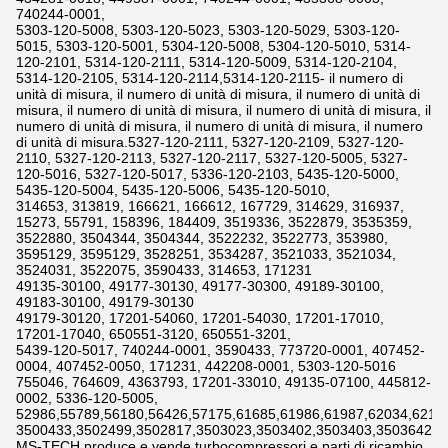
740244-0001,
5303-120-5008, 5303-120-5023, 5303-120-5029, 5303-120-
5015, 5303-120-5001, 5304-120-5008, 5304-120-5010, 5314-
120-2101, 5314-120-2111, 5314-120-5009, 5314-120-2104,
5314-120-2105, 5314-120-2114,5314-120-2115- il numero di
unità di misura, il numero di unità di misura, il numero di unità di
misura, il numero di unità di misura, il numero di unità di misura, il
numero di unità di misura, il numero di unità di misura, il numero
di unità di misura.5327-120-2111, 5327-120-2109, 5327-120-
2110, 5327-120-2113, 5327-120-2117, 5327-120-5005, 5327-
120-5016, 5327-120-5017, 5336-120-2103, 5435-120-5000,
5435-120-5004, 5435-120-5006, 5435-120-5010,
314653, 313819, 166621, 166612, 167729, 314629, 316937,
15273, 55791, 158396, 184409, 3519336, 3522879, 3535359,
3522880, 3504344, 3504344, 3522232, 3522773, 353980,
3595129, 3595129, 3528251, 3534287, 3521033, 3521034,
3524031, 3522075, 3590433, 314653, 171231
49135-30100, 49177-30130, 49177-30300, 49189-30100,
49183-30100, 49179-30130
49179-30120, 17201-54060, 17201-54030, 17201-17010,
17201-17040, 650551-3120, 650551-3201,
5439-120-5017, 740244-0001, 3590433, 773720-0001, 407452-
0004, 407452-0050, 171231, 442208-0001, 5303-120-5016
755046, 764609, 4363793, 17201-33010, 49135-07100, 445812-
0002, 5336-120-5005,
52986,55789,56180,56426,57175,61685,61986,61987,62034,6211
3500433,3502499,3502817,3503023,3503402,3503403,3503642,3
MS-TECH produce e vende turbocompressori e parti di ricambio