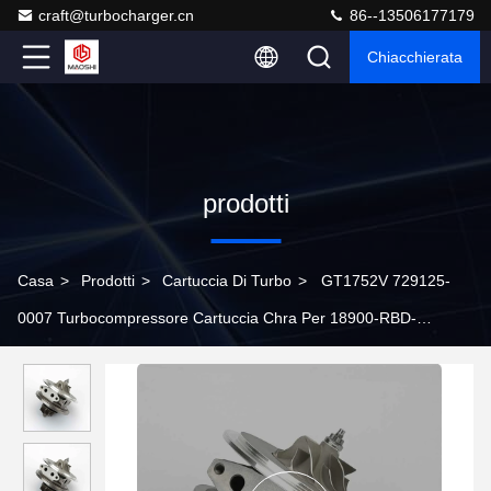
craft@turbocharger.cn
86--13506177179
Chiacchierata
prodotti
Casa
>
Prodotti
>
Cartuccia Di Turbo
>
GT1752V 729125-
0007 Turbocompressore Cartuccia Chra Per 18900-RBD-
E010M2 Accord 2.2L RBD