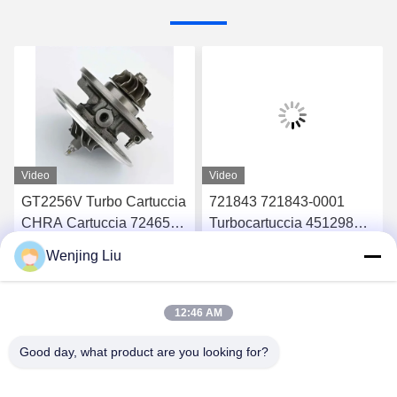
Video
Video
GT2256V Turbo Cartuccia
721843 721843-0001
CHRA Cartuccia 724652
Turbocartuccia 451298
724652-0001 Per Ford
451298-0019 Per Ford
Wenjing Liu
Ranger 2.8 94Kw
Ranger HS 2.8
Chatta Adesso
Chatta Adesso
12:46 AM
Good day, what product are you looking for?