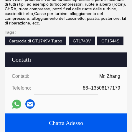
di tutti i tipi, ad esempio turbocompressori, ruote e albero (rotori),
CHRA, ruote compresse, pezzi fusti delle ruote delle turbine,
cuscinetti turbo,Casse per turbine, alloggiamento del
compressore, alloggiamento del cuscinetto, piastra posteriore, kit
di riparazione, ecc.
Tags:
Cartuccia di GT1749V Turbo
GT1749V
GT1544S
Contatti
Contatti:
Mr. Zhang
Telefono:
86--13506177179
Chatta Adesso