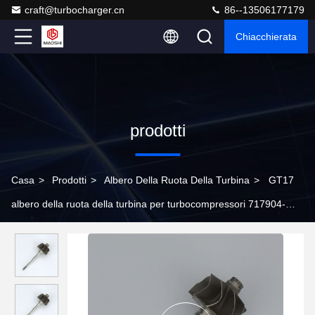
craft@turbocharger.cn
86--13506177179
Chiacchierata
prodotti
Casa
>
Prodotti
>
Albero Della Ruota Della Turbina
>
GT17
albero della ruota della turbina per turbocompressori 717904-
0010 717904-0001 717904-0029