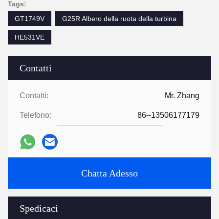
Tags:
GT1749V
G25R Albero della ruota della turbina
HE531VE
Contatti
Contatti:
Mr. Zhang
Telefono:
86--13506177179
Chatta Adesso
Spedicaci