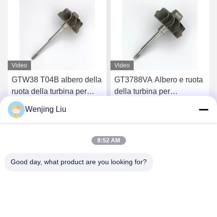
Video
Video
GTW38 T04B albero della
GT3788VA Albero e ruota
ruota della turbina per
della turbina per
turbocompressori 407276-
turbocompressori 759331-
Wenjing Liu
6 407276-19 446905-2
22 848212-2 848212-
Chatta Adesso
Chatta Adesso
446905-5
5002S
8:52 AM
Good day, what product are you looking for?
Wuxi Maoshi Technology Co., Ltd.
craft@turbocharger.cn