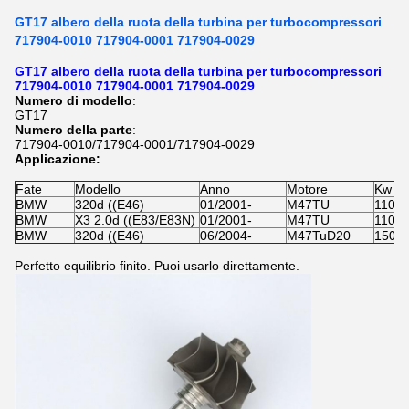
GT17 albero della ruota della turbina per turbocompressori
717904-0010 717904-0001 717904-0029
GT17 albero della ruota della turbina per turbocompressori
717904-0010 717904-0001 717904-0029
Numero di modello
:
GT17
Numero della parte
:
717904-0010/717904-0001/717904-0029
Applicazione:
Fate
Modello
Anno
Motore
Kw
BMW
320d ((E46)
01/2001-
M47TU
110 
BMW
X3 2.0d ((E83/E83N)
01/2001-
M47TU
110 
BMW
320d ((E46)
06/2004-
M47TuD20
150 
Perfetto equilibrio finito. Puoi usarlo direttamente.