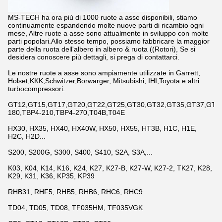
MS-TECH ha ora più di 1000 ruote a asse disponibili, stiamo
continuamente espandendo molte nuove parti di ricambio ogni
mese, Altre ruote a asse sono attualmente in sviluppo con molte
parti popolari.Allo stesso tempo, possiamo fabbricare la maggior
parte della ruota dell'albero in albero & ruota ((Rotori), Se si
desidera conoscere più dettagli, si prega di contattarci.
Le nostre ruote a asse sono ampiamente utilizzate in Garrett,
Holset,KKK,Schwitzer,Borwarger, Mitsubishi, IHI,Toyota e altri
turbocompressori.
GT12,GT15,GT17,GT20,GT22,GT25,GT30,GT32,GT35,GT37,GT42,
180,TBP4-210,TBP4-270,T04B,T04E
HX30, HX35, HX40, HX40W, HX50, HX55, HT3B, H1C, H1E,
H2C, H2D...
S200, S200G, S300, S400, S410, S2A, S3A,...
K03, K04, K14, K16, K24, K27, K27-B, K27-W, K27-2, TK27, K28,
K29, K31, K36, KP35, KP39
RHB31, RHF5, RHB5, RHB6, RHC6, RHC9
TD04, TD05, TD08, TF035HM, TF035VGK