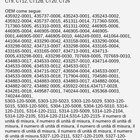
CT9, CT12, CT12B, CT20, CT26
OEM come segue:
435922-0001, 435737-0006, 435243-0001, 435243-0002,
435922-0004, 435737-0015, 451311-0014, 717360-5005,
717360-5005, 451310-0003, 451311-0002, 446905-0006,
446905-0004, 446905-0004, 446905-0004, 446905-
0001,446905-0007, 446905-0010, 446249-0003, 441064-0001,
441064-0002, 433290-0042, 433158-0001, 433290-0004,
433298-0032, 434713-0007, 433298-0004, 433165-0004,
433165-0001, 433165-0007, 434713-0001, 434713-
0005,433298-0001, 433298-0030, 707669-0005, 707669-0010,
434883-0017, 434533-0002, 433257-0010, 434714-0009,
434533-0006, 434533-0012, 434533-0017,
704580-0003, 434715-0027, 436504-0004, 434533-0007,
434533-0009, 434533-0018, 717904-0001, 704580-0001,
434883-0001, 434883-0003, 434883-0017, 434882-0004,
434882-0072, 434882 0005, 435922-0016,434717-0028,
434281-0018, 449587-0001, 740244-0001, 435368-0003,
740244-0001,
5303-120-5008, 5303-120-5023, 5303-120-5029, 5303-120-
5015, 5303-120-5001, 5304-120-5008, 5304-120-5010, 5314-
120-2101, 5314-120-2111, 5314-120-5009, 5314-120-2104,
5314-120-2105, 5314-120-2114,5314-120-2115- il numero di
unità di misura, il numero di unità di misura, il numero di unità di
misura, il numero di unità di misura, il numero di unità di misura, il
numero di unità di misura, il numero di unità di misura, il numero
di unità di misura.5327-120-2111, 5327-120-2109, 5327-120-