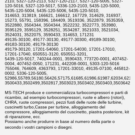
2110, 5327-120-2113, 5327-120-2117, 5327-120-5005, 5327-
120-5016, 5327-120-5017, 5336-120-2103, 5435-120-5000,
5435-120-5004, 5435-120-5006, 5435-120-5010,
314653, 313819, 166621, 166612, 167729, 314629, 316937,
15273, 55791, 158396, 184409, 3519336, 3522879, 3535359,
3522880, 3504344, 3504344, 3522232, 3522773, 353980,
3595129, 3595129, 3528251, 3534287, 3521033, 3521034,
3524031, 3522075, 3590433, 314653, 171231
49135-30100, 49177-30130, 49177-30300, 49189-30100,
49183-30100, 49179-30130
49179-30120, 17201-54060, 17201-54030, 17201-17010,
17201-17040, 650551-3120, 650551-3201,
5439-120-5017, 740244-0001, 3590433, 773720-0001, 407452-
0004, 407452-0050, 171231, 442208-0001, 5303-120-5016
755046, 764609, 4363793, 17201-33010, 49135-07100, 445812-
0002, 5336-120-5005,
52986,55789,56180,56426,57175,61685,61986,61987,62034,6211
3500433,3502499,3502817,3503023,3503402,3503403,3503642,3
MS-TECH produce e commercializza turbocompressori e parti di
ricambio, ad esempio turbocompressori, ruote e albero (rotori),
CHRA, ruote compressori, pezzi fusti delle ruote delle turbine,
cuscinetti turbo,Casse per turbine, alloggiamento del
compressore, alloggiamento del cuscinetto, piastra posteriore, kit
di riparazione, ecc.
Possiamo anche produrre in base al numero della parte o
secondo i vostri campioni o disegni.