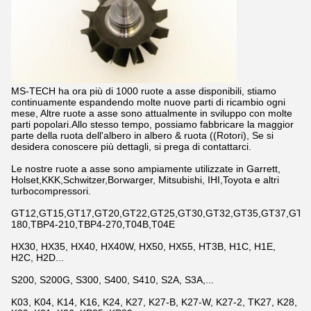
MS-TECH ha ora più di 1000 ruote a asse disponibili, stiamo
continuamente espandendo molte nuove parti di ricambio ogni
mese, Altre ruote a asse sono attualmente in sviluppo con molte
parti popolari.Allo stesso tempo, possiamo fabbricare la maggior
parte della ruota dell'albero in albero & ruota ((Rotori), Se si
desidera conoscere più dettagli, si prega di contattarci.
Le nostre ruote a asse sono ampiamente utilizzate in Garrett,
Holset,KKK,Schwitzer,Borwarger, Mitsubishi, IHI,Toyota e altri
turbocompressori.
GT12,GT15,GT17,GT20,GT22,GT25,GT30,GT32,GT35,GT37,GT42,
180,TBP4-210,TBP4-270,T04B,T04E
HX30, HX35, HX40, HX40W, HX50, HX55, HT3B, H1C, H1E,
H2C, H2D...
S200, S200G, S300, S400, S410, S2A, S3A,...
K03, K04, K14, K16, K24, K27, K27-B, K27-W, K27-2, TK27, K28,