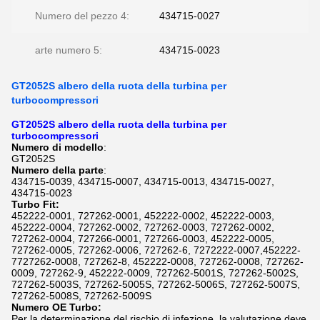
Numero del pezzo 4:
434715-0027
arte numero 5:
434715-0023
GT2052S albero della ruota della turbina per
turbocompressori
GT2052S albero della ruota della turbina per
turbocompressori
Numero di modello
:
GT2052S
Numero della parte
:
434715-0039, 434715-0007, 434715-0013, 434715-0027,
434715-0023
Turbo Fit:
452222-0001, 727262-0001, 452222-0002, 452222-0003,
452222-0004, 727262-0002, 727262-0003, 727262-0002,
727262-0004, 727266-0001, 727266-0003, 452222-0005,
727262-0005, 727262-0006, 727262-6, 7272222-0007,452222-
7727262-0008, 727262-8, 452222-0008, 727262-0008, 727262-
0009, 727262-9, 452222-0009, 727262-5001S, 727262-5002S,
727262-5003S, 727262-5005S, 727262-5006S, 727262-5007S,
727262-5008S, 727262-5009S
Numero OE Turbo:
Per la determinazione del rischio di infezione, la valutazione deve