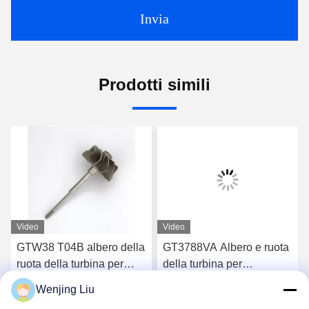
Invia
Prodotti simili
Video
Video
GTW38 T04B albero della
GT3788VA Albero e ruota
ruota della turbina per
della turbina per
turbocompressori 407276-
turbocompressori 759331-
Wenjing Liu
6 407276-19 446905-2
22 848212-2 848212-