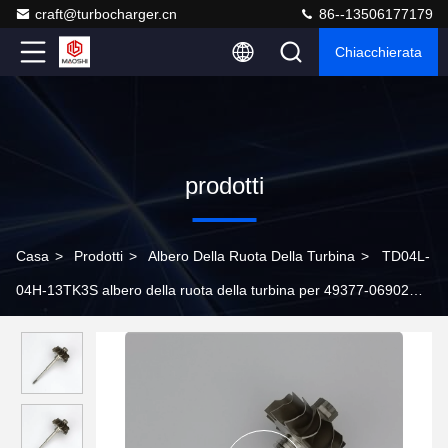
craft@turbocharger.cn
86--13506177179
Chiacchierata
prodotti
Casa
>
Prodotti
>
Albero Della Ruota Della Turbina
>
TD04L-
04H-13TK3S albero della ruota della turbina per 49377-06902
28231-2C410 per turbocompressori