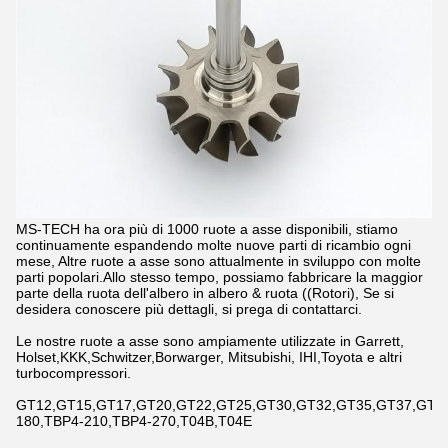
MS-TECH ha ora più di 1000 ruote a asse disponibili, stiamo
continuamente espandendo molte nuove parti di ricambio ogni
mese, Altre ruote a asse sono attualmente in sviluppo con molte
parti popolari.Allo stesso tempo, possiamo fabbricare la maggior
parte della ruota dell'albero in albero & ruota ((Rotori), Se si
desidera conoscere più dettagli, si prega di contattarci.
Le nostre ruote a asse sono ampiamente utilizzate in Garrett,
Holset,KKK,Schwitzer,Borwarger, Mitsubishi, IHI,Toyota e altri
turbocompressori.
GT12,GT15,GT17,GT20,GT22,GT25,GT30,GT32,GT35,GT37,GT42,
180,TBP4-210,TBP4-270,T04B,T04E