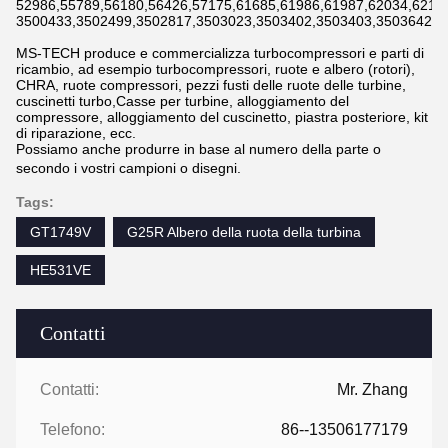
52986,55789,56180,56426,57175,61685,61986,61987,62034,6211
3500433,3502499,3502817,3503023,3503402,3503403,3503642,3
MS-TECH produce e commercializza turbocompressori e parti di
ricambio, ad esempio turbocompressori, ruote e albero (rotori),
CHRA, ruote compressori, pezzi fusti delle ruote delle turbine,
cuscinetti turbo,Casse per turbine, alloggiamento del
compressore, alloggiamento del cuscinetto, piastra posteriore, kit
di riparazione, ecc.
Possiamo anche produrre in base al numero della parte o
secondo i vostri campioni o disegni.
Tags:
GT1749V
G25R Albero della ruota della turbina
HE531VE
Contatti
Contatti:
Mr. Zhang
Telefono:
86--13506177179