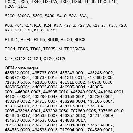
HX30, HX35, HX40, HX40W, HX50, HX55, HT3B, H1C, H1E,
H2C, H2D...
S200, S200G, S300, S400, S410, S2A, S3A,...
K03, K04, K14, K16, K24, K27, K27-B, K27-W, K27-2, TK27, K28,
K29, K31, K36, KP35, KP39
RHB31, RHF5, RHB5, RHB6, RHC6, RHC9
TD04, TD05, TD08, TF035HM, TF035VGK
CT9, CT12, CT12B, CT20, CT26
OEM come segue:
435922-0001, 435737-0006, 435243-0001, 435243-0002,
435922-0004, 435737-0015, 451311-0014, 717360-5005,
717360-5005, 451310-0003, 451311-0002, 446905-0006,
446905-0004, 446905-0004, 446905-0004, 446905-
0001,446905-0007, 446905-0010, 446249-0003, 441064-0001,
441064-0002, 433290-0042, 433158-0001, 433290-0004,
433298-0032, 434713-0007, 433298-0004, 433165-0004,
433165-0001, 433165-0007, 434713-0001, 434713-
0005,433298-0001, 433298-0030, 707669-0005, 707669-0010,
434883-0017, 434533-0002, 433257-0010, 434714-0009,
434533-0006, 434533-0012, 434533-0017,
704580-0003, 434715-0027, 436504-0004, 434533-0007,
434533-0009, 434533-0018, 717904-0001, 704580-0001,