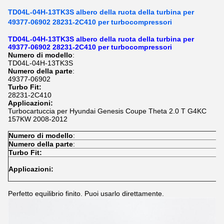
TD04L-04H-13TK3S albero della ruota della turbina per
49377-06902 28231-2C410 per turbocompressori
TD04L-04H-13TK3S albero della ruota della turbina per
49377-06902 28231-2C410 per turbocompressori
Numero di modello
:
TD04L-04H-13TK3S
Numero della parte
:
49377-06902
Turbo Fit:
28231-2C410
Applicazioni:
Turbocartuccia per Hyundai Genesis Coupe Theta 2.0 T G4KC
157KW 2008-2012
Numero di modello
:
T
Numero della parte
:
4
Turbo Fit:
2
T
Applicazioni:
G
1
Perfetto equilibrio finito. Puoi usarlo direttamente.