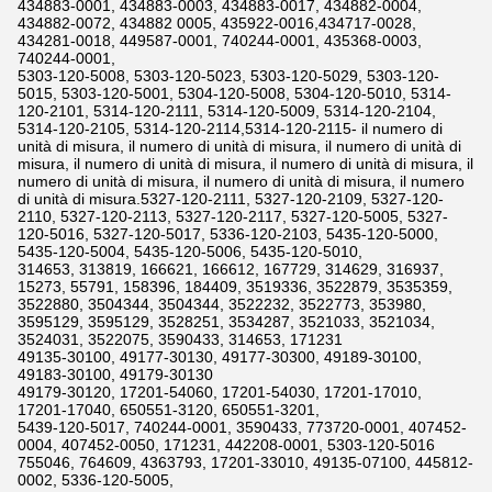
434883-0001, 434883-0003, 434883-0017, 434882-0004,
434882-0072, 434882 0005, 435922-0016,434717-0028,
434281-0018, 449587-0001, 740244-0001, 435368-0003,
740244-0001,
5303-120-5008, 5303-120-5023, 5303-120-5029, 5303-120-
5015, 5303-120-5001, 5304-120-5008, 5304-120-5010, 5314-
120-2101, 5314-120-2111, 5314-120-5009, 5314-120-2104,
5314-120-2105, 5314-120-2114,5314-120-2115- il numero di
unità di misura, il numero di unità di misura, il numero di unità di
misura, il numero di unità di misura, il numero di unità di misura, il
numero di unità di misura, il numero di unità di misura, il numero
di unità di misura.5327-120-2111, 5327-120-2109, 5327-120-
2110, 5327-120-2113, 5327-120-2117, 5327-120-5005, 5327-
120-5016, 5327-120-5017, 5336-120-2103, 5435-120-5000,
5435-120-5004, 5435-120-5006, 5435-120-5010,
314653, 313819, 166621, 166612, 167729, 314629, 316937,
15273, 55791, 158396, 184409, 3519336, 3522879, 3535359,
3522880, 3504344, 3504344, 3522232, 3522773, 353980,
3595129, 3595129, 3528251, 3534287, 3521033, 3521034,
3524031, 3522075, 3590433, 314653, 171231
49135-30100, 49177-30130, 49177-30300, 49189-30100,
49183-30100, 49179-30130
49179-30120, 17201-54060, 17201-54030, 17201-17010,
17201-17040, 650551-3120, 650551-3201,
5439-120-5017, 740244-0001, 3590433, 773720-0001, 407452-
0004, 407452-0050, 171231, 442208-0001, 5303-120-5016
755046, 764609, 4363793, 17201-33010, 49135-07100, 445812-
0002, 5336-120-5005,