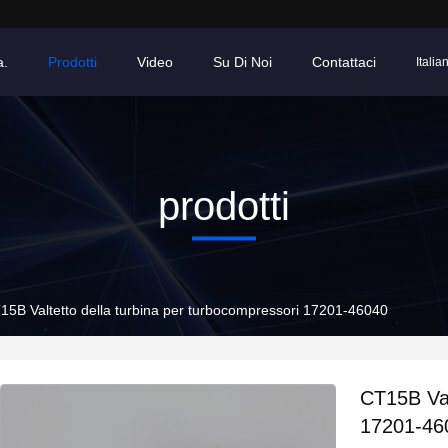
a.
Prodotti
Video
Su Di Noi
Contattaci
Italia
prodotti
15B Valtetto della turbina per turbocompressori 17201-46040
CT15B Val
17201-46