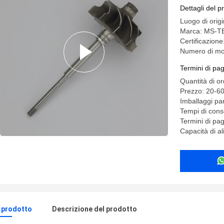
Dettagli del p
Luogo di orig
Marca: MS-T
Certificazion
Numero di mo
Termini di pa
Quantità di o
Prezzo: 20-6
Imballaggi par
Tempi di cons
Termini di pa
Capacità di a
l prodotto
Descrizione del prodotto