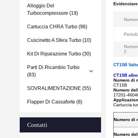
Evidenziar
Alloggio Del
Turbocompressore
(19)
Numero
Cartuccia CHRA Turbo
(96)
Periodo
Cuscinetto A Sfera Turbo
(10)
Numero
2:
Kit Di Riparazione Turbo
(30)
CT15B Valte
Parti Di Ricambio Turbo
(83)
CT15B alber
Numero di 
CT15B
SOVRALIMENTAZIONE
(55)
Numero dell
17201-4604
Applicazion
Flapper Di Cassaforte
(8)
Cartuccia tu
Numero di 
Contatti
Numero dell