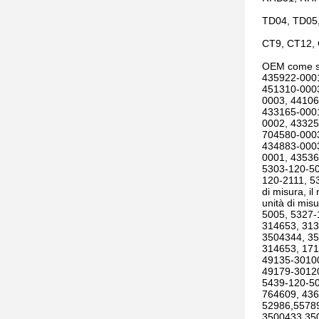
TD04, TD05
CT9, CT12,
OEM come s
435922-0001
451310-0003
0003, 44106
433165-0001
0002, 43325
704580-0003
434883-0003
0001, 43536
5303-120-50
120-2111, 53
di misura, il
unità di mi
5005, 5327-
314653, 313
3504344, 35
314653, 17
49135-30100
49179-30120
5439-120-50
764609, 436
52986,5578
3500433,35