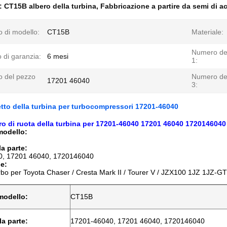
e:
CT15B albero della turbina
,
Fabbricazione a partire da semi di a
 di modello:
CT15B
Materiale:
Numero de
 di garanzia:
6 mesi
1:
 del pezzo
Numero de
17201 46040
3:
tto della turbina per turbocompressori 17201-46040
o di ruota della turbina per 17201-46040 17201 46040 172014604
modello:
a parte:
0, 17201 46040, 1720146040
e:
rbo per Toyota Chaser / Cresta Mark II / Tourer V / JZX100 1JZ 1JZ-G
modello:
CT15B
a parte:
17201-46040, 17201 46040, 1720146040