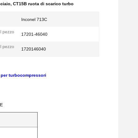
cciaio
,
CT15B ruota di scarico turbo
Inconel 713C
l pezzo
17201-46040
l pezzo
1720146040
0 per turbocompressori
TE