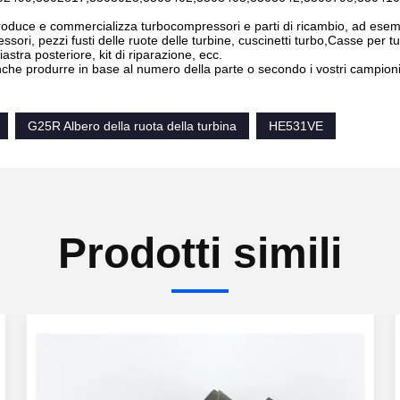
uce e commercializza turbocompressori e parti di ricambio, ad esempi
ssori, pezzi fusti delle ruote delle turbine, cuscinetti turbo,Casse per
iastra posteriore, kit di riparazione, ecc.
he produrre in base al numero della parte o secondo i vostri campioni
G25R Albero della ruota della turbina
HE531VE
Prodotti simili