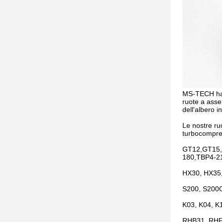
MS-TECH ha o
ruote a asse
dell'albero i
Le nostre ru
turbocompre
GT12,GT15,
180,TBP4-2
HX30, HX35,
S200, S200G
K03, K04, K
RHB31, RHF