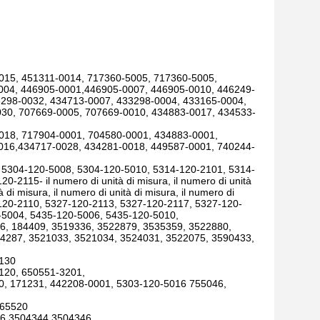
015, 451311-0014, 717360-5005, 717360-5005,
004, 446905-0001,446905-0007, 446905-0010, 446249-
3298-0032, 434713-0007, 433298-0004, 433165-0004,
30, 707669-0005, 707669-0010, 434883-0017, 434533-
018, 717904-0001, 704580-0001, 434883-0001,
016,434717-0028, 434281-0018, 449587-0001, 740244-
 5304-120-5008, 5304-120-5010, 5314-120-2101, 5314-
115- il numero di unità di misura, il numero di unità
à di misura, il numero di unità di misura, il numero di
7-120-2110, 5327-120-2113, 5327-120-2117, 5327-120-
-5004, 5435-120-5006, 5435-120-5010,
96, 184409, 3519336, 3522879, 3535359, 3522880,
4287, 3521033, 3521034, 3524031, 3522075, 3590433,
0130
120, 650551-3201,
0, 171231, 442208-0001, 5303-120-5016 755046,
,65520
6,3504344,3504346,