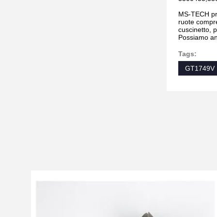
MS-TECH prod
ruote compre
cuscinetto, p
Possiamo anc
Tags:
GT1749V