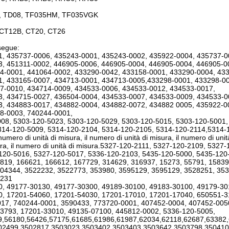
, TD08, TF035HM, TF035VGK
 CT12B, CT20, CT26
egue:
, 435737-0006, 435243-0001, 435243-0002, 435922-0004, 435737-0
, 451311-0002, 446905-0006, 446905-0004, 446905-0004, 446905-0
4-0001, 441064-0002, 433290-0042, 433158-0001, 433290-0004, 43
, 433165-0007, 434713-0001, 434713-0005,433298-0001, 433298-00
7-0010, 434714-0009, 434533-0006, 434533-0012, 434533-0017,
, 434715-0027, 436504-0004, 434533-0007, 434533-0009, 434533-0
, 434883-0017, 434882-0004, 434882-0072, 434882 0005, 435922-0
8-0003, 740244-0001,
08, 5303-120-5023, 5303-120-5029, 5303-120-5015, 5303-120-5001,
14-120-5009, 5314-120-2104, 5314-120-2105, 5314-120-2114,5314-120-2
 numero di unità di misura, il numero di unità di misura, il numero di unit
sura, il numero di unità di misura.5327-120-2111, 5327-120-2109, 532
120-5016, 5327-120-5017, 5336-120-2103, 5435-120-5000, 5435-120
819, 166621, 166612, 167729, 314629, 316937, 15273, 55791, 1583
04344, 3522232, 3522773, 353980, 3595129, 3595129, 3528251, 353
1231
, 49177-30130, 49177-30300, 49189-30100, 49183-30100, 49179-3
, 17201-54060, 17201-54030, 17201-17010, 17201-17040, 650551-3
17, 740244-0001, 3590433, 773720-0001, 407452-0004, 407452-005
3793, 17201-33010, 49135-07100, 445812-0002, 5336-120-5005,
9,56180,56426,57175,61685,61986,61987,62034,62118,62687,63382
02499,3502817,3503023,3503402,3503403,3503642,3503798,350410