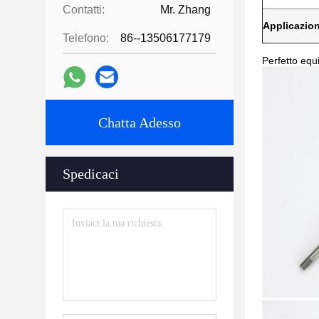
Contatti:
Mr. Zhang
Applicazio
Telefono:
86--13506177179
Perfetto equi
Chatta Adesso
Spedicaci