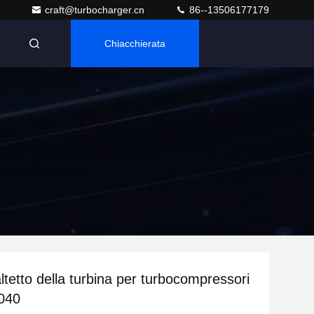
craft@turbocharger.cn
86--13506177179
Chiacchierata
n
tetto della turbina per turbocompressori
040