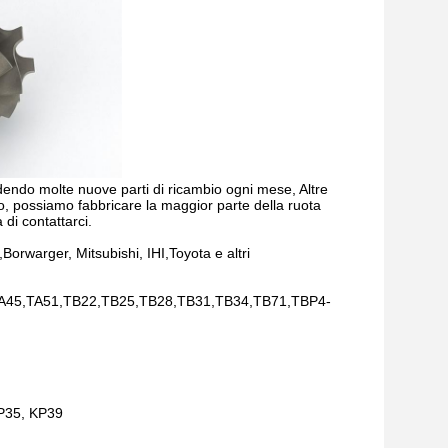
endo molte nuove parti di ricambio ogni mese, Altre
o, possiamo fabbricare la maggior parte della ruota
 di contattarci.
orwarger, Mitsubishi, IHI,Toyota e altri
45,TA51,TB22,TB25,TB28,TB31,TB34,TB71,TBP4-
KP35, KP39