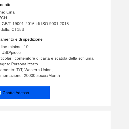
rodotto
ine: Cina
ECH
e: GB/T 19001-2016 idt ISO 9001:2015
dello: CT15B
gamento e di spedizione
rdine minimo: 10
0 USD/piece
ticolari: contenitore di carta e scatola della schiuma
egna: Personalizzato
gamento: T/T, Western Union,
limentazione: 20000pieces/Month
Chatta Adesso