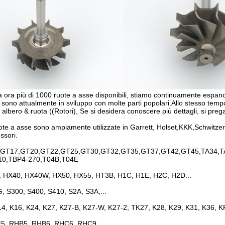
ra più di 1000 ruote a asse disponibili, stiamo continuamente espand
 sono attualmente in sviluppo con molte parti popolari.Allo stesso temp
n albero & ruota ((Rotori), Se si desidera conoscere più dettagli, si prega
ote a asse sono ampiamente utilizzate in Garrett, Holset,KKK,Schwitzer,B
ssori.
GT17,GT20,GT22,GT25,GT30,GT32,GT35,GT37,GT42,GT45,TA34,TA
10,TBP4-270,T04B,T04E
 HX40, HX40W, HX50, HX55, HT3B, H1C, H1E, H2C, H2D...
, S300, S400, S410, S2A, S3A,...
14, K16, K24, K27, K27-B, K27-W, K27-2, TK27, K28, K29, K31, K36, 
5, RHB5, RHB6, RHC6, RHC9