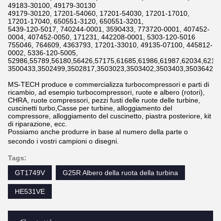
49183-30100, 49179-30130
49179-30120, 17201-54060, 17201-54030, 17201-17010,
17201-17040, 650551-3120, 650551-3201,
5439-120-5017, 740244-0001, 3590433, 773720-0001, 407452-
0004, 407452-0050, 171231, 442208-0001, 5303-120-5016
755046, 764609, 4363793, 17201-33010, 49135-07100, 445812-
0002, 5336-120-5005,
52986,55789,56180,56426,57175,61685,61986,61987,62034,6211
3500433,3502499,3502817,3503023,3503402,3503403,3503642,3
MS-TECH produce e commercializza turbocompressori e parti di
ricambio, ad esempio turbocompressori, ruote e albero (rotori),
CHRA, ruote compressori, pezzi fusti delle ruote delle turbine,
cuscinetti turbo,Casse per turbine, alloggiamento del
compressore, alloggiamento del cuscinetto, piastra posteriore, kit
di riparazione, ecc.
Possiamo anche produrre in base al numero della parte o
secondo i vostri campioni o disegni.
Tags:
GT1749V
G25R Albero della ruota della turbina
HE531VE