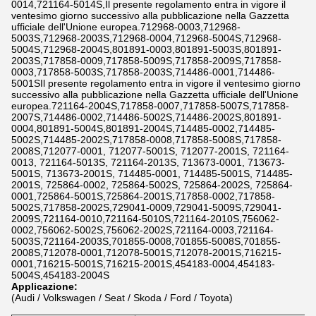
0014,721164-5014S,Il presente regolamento entra in vigore il
ventesimo giorno successivo alla pubblicazione nella Gazzetta
ufficiale dell'Unione europea.712968-0003,712968-
5003S,712968-2003S,712968-0004,712968-5004S,712968-
5004S,712968-2004S,801891-0003,801891-5003S,801891-
2003S,717858-0009,717858-5009S,717858-2009S,717858-
0003,717858-5003S,717858-2003S,714486-0001,714486-
5001SIl presente regolamento entra in vigore il ventesimo giorno
successivo alla pubblicazione nella Gazzetta ufficiale dell'Unione
europea.721164-2004S,717858-0007,717858-5007S,717858-
2007S,714486-0002,714486-5002S,714486-2002S,801891-
0004,801891-5004S,801891-2004S,714485-0002,714485-
5002S,714485-2002S,717858-0008,717858-5008S,717858-
2008S,712077-0001, 712077-5001S, 712077-2001S, 721164-
0013, 721164-5013S, 721164-2013S, 713673-0001, 713673-
5001S, 713673-2001S, 714485-0001, 714485-5001S, 714485-
2001S, 725864-0002, 725864-5002S, 725864-2002S, 725864-
0001,725864-5001S,725864-2001S,717858-0002,717858-
5002S,717858-2002S,729041-0009,729041-5009S,729041-
2009S,721164-0010,721164-5010S,721164-2010S,756062-
0002,756062-5002S,756062-2002S,721164-0003,721164-
5003S,721164-2003S,701855-0008,701855-5008S,701855-
2008S,712078-0001,712078-5001S,712078-2001S,716215-
0001,716215-5001S,716215-2001S,454183-0004,454183-
5004S,454183-2004S
Applicazione:
(Audi / Volkswagen / Seat / Skoda / Ford / Toyota)