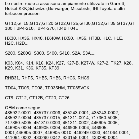
Le nostre ruote a asse sono ampiamente utilizzate in Garrett,
Holset,KKK,Schwitzer,Borwarger, Mitsubishi, IHI,Toyota e altri
turbocompressori.
GT12,GT15,GT17,GT20,GT22,GT25,GT30,GT32,GT35,GT37,GT42,
180,TBP4-210,TBP4-270,T04B,T04E
HX30, HX35, HX40, HX40W, HX50, HX55, HT3B, H1C, H1E,
H2C, H2D...
S200, S200G, S300, S400, S410, S2A, S3A,...
K03, K04, K14, K16, K24, K27, K27-B, K27-W, K27-2, TK27, K28,
K29, K31, K36, KP35, KP39
RHB31, RHF5, RHB5, RHB6, RHC6, RHC9
TD04, TD05, TD08, TF035HM, TF035VGK
CT9, CT12, CT12B, CT20, CT26
OEM come segue:
435922-0001, 435737-0006, 435243-0001, 435243-0002,
435922-0004, 435737-0015, 451311-0014, 717360-5005,
717360-5005, 451310-0003, 451311-0002, 446905-0006,
446905-0004, 446905-0004, 446905-0004, 446905-
0001,446905-0007, 446905-0010, 446249-0003, 441064-0001,
441064-0002, 433290-0042, 433158-0001, 433290-0004,