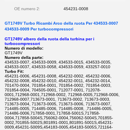
OE numero 2:
454231-0008
GT1749V Turbo Ricambi Arco della ruota Per 434533-0007
434533-0009 Per turbocompressori
GT1749V albero della ruota della turbina per i
turbocompressori
Numero di modello:
GT1749V
Numero della parte:
434533-0007, 434533-0009, 434533-0015, 434533-0035,
434533-0037, 434533-0058, 434533-0059, 433257-0010
Turbo Fit:
454231-0006, 454231-0008, 454232-0002, 454232-0006,
454232-0008, 454232-0010, 454232-0011, 454232-0014,
701470-0004, 701854-0001, 701854-0002, 701854-0003,
701854-0004, 704505-0001, 712077-0001, 712078-
0001,712968-0001,712968-0002, 712968-0005,712968-0006,
712968-0007,713673-0001, 713673-0002, 713673-0003,
713673-0004, 713673-0005, 713673-0006, 713673-0007,
714485-0005, 714485-0006, 714485-0008, ,714486-0005,
714486-0006,
717858-0001,717858-5001S,717858-
0004,717858-5004S,756062-0004,756062-5004S,701855-
0002,701855-5002S,801891-0001,801891-5001S,454231-
0009,454231-5009S,454183-0005,454183-5005S,721164-