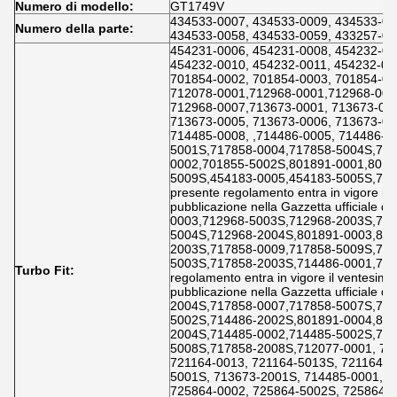
Numero di modello:
GT1749V
434533-0007, 434533-0009, 434533-00
Numero della parte:
434533-0058, 434533-0059, 433257-0
454231-0006, 454231-0008, 454232-00
454232-0010, 454232-0011, 454232-00
701854-0002, 701854-0003, 701854-00
712078-0001,712968-0001,712968-000
712968-0007,713673-0001, 713673-000
713673-0005, 713673-0006, 713673-00
714485-0008, ,714486-0005, 714486-0
5001S,717858-0004,717858-5004S,756
0002,701855-5002S,801891-0001,8018
5009S,454183-0005,454183-5005S,7211
presente regolamento entra in vigore il 
pubblicazione nella Gazzetta ufficiale d
0003,712968-5003S,712968-2003S,712
5004S,712968-2004S,801891-0003,801
2003S,717858-0009,717858-5009S,717
5003S,717858-2003S,714486-0001,7144
Turbo Fit:
regolamento entra in vigore il ventesimo
pubblicazione nella Gazzetta ufficiale d
2004S,717858-0007,717858-5007S,717
5002S,714486-2002S,801891-0004,801
2004S,714485-0002,714485-5002S,714
5008S,717858-2008S,712077-0001, 71
721164-0013, 721164-5013S, 721164-2
5001S, 713673-2001S, 714485-0001, 7
725864-0002, 725864-5002S, 725864-