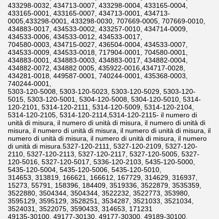
433298-0032, 434713-0007, 433298-0004, 433165-0004,
433165-0001, 433165-0007, 434713-0001, 434713-
0005,433298-0001, 433298-0030, 707669-0005, 707669-0010,
434883-0017, 434533-0002, 433257-0010, 434714-0009,
434533-0006, 434533-0012, 434533-0017,
704580-0003, 434715-0027, 436504-0004, 434533-0007,
434533-0009, 434533-0018, 717904-0001, 704580-0001,
434883-0001, 434883-0003, 434883-0017, 434882-0004,
434882-0072, 434882 0005, 435922-0016,434717-0028,
434281-0018, 449587-0001, 740244-0001, 435368-0003,
740244-0001,
5303-120-5008, 5303-120-5023, 5303-120-5029, 5303-120-
5015, 5303-120-5001, 5304-120-5008, 5304-120-5010, 5314-
120-2101, 5314-120-2111, 5314-120-5009, 5314-120-2104,
5314-120-2105, 5314-120-2114,5314-120-2115- il numero di
unità di misura, il numero di unità di misura, il numero di unità di
misura, il numero di unità di misura, il numero di unità di misura, il
numero di unità di misura, il numero di unità di misura, il numero
di unità di misura.5327-120-2111, 5327-120-2109, 5327-120-
2110, 5327-120-2113, 5327-120-2117, 5327-120-5005, 5327-
120-5016, 5327-120-5017, 5336-120-2103, 5435-120-5000,
5435-120-5004, 5435-120-5006, 5435-120-5010,
314653, 313819, 166621, 166612, 167729, 314629, 316937,
15273, 55791, 158396, 184409, 3519336, 3522879, 3535359,
3522880, 3504344, 3504344, 3522232, 3522773, 353980,
3595129, 3595129, 3528251, 3534287, 3521033, 3521034,
3524031, 3522075, 3590433, 314653, 171231
49135-30100, 49177-30130, 49177-30300, 49189-30100,