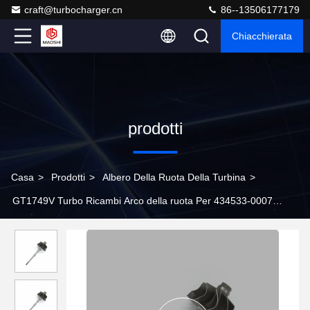
craft@turbocharger.cn
86--13506177179
Chiacchierata
prodotti
Casa
>
Prodotti
>
Albero Della Ruota Della Turbina
>
GT1749V Turbo Ricambi Arco della ruota Per 434533-0007
434533-0009 Per turbocompressori