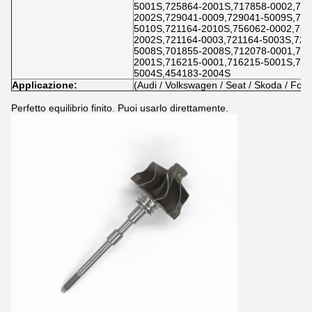
5001S,725864-2001S,717858-0002,717
2002S,729041-0009,729041-5009S,729
5010S,721164-2010S,756062-0002,756
2002S,721164-0003,721164-5003S,721
5008S,701855-2008S,712078-0001,712
2001S,716215-0001,716215-5001S,716
5004S,454183-2004S
Applicazione:
(Audi / Volkswagen / Seat / Skoda / Ford
Perfetto equilibrio finito. Puoi usarlo direttamente.