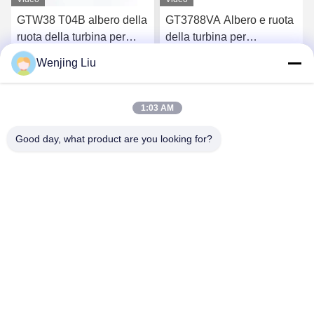
GTW38 T04B albero della
GT3788VA Albero e ruota
ruota della turbina per
della turbina per
turbocompressori 407276-
turbocompressori 759331-
Wenjing Liu
6 407276-19 446905-2
22 848212-2 848212-
Chatta Adesso
Chatta Adesso
446905-5
5002S
1:03 AM
Good day, what product are you looking for?
Wuxi Maoshi Technology Co., Ltd.
craft@turbocharger.cn
86--13506177179
Via Xinfei, villaggio di Bashi Xinba, città di Xibei, distretto
di Xishan, Wuxi, Jiangsu, Cina