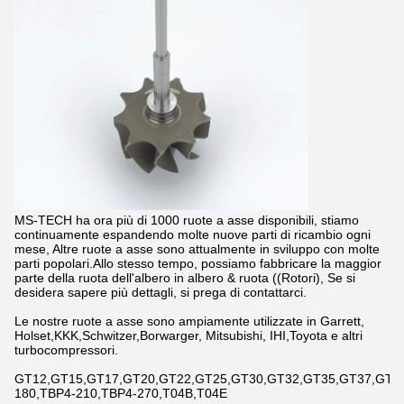
MS-TECH ha ora più di 1000 ruote a asse disponibili, stiamo
continuamente espandendo molte nuove parti di ricambio ogni
mese, Altre ruote a asse sono attualmente in sviluppo con molte
parti popolari.Allo stesso tempo, possiamo fabbricare la maggior
parte della ruota dell'albero in albero & ruota ((Rotori), Se si
desidera sapere più dettagli, si prega di contattarci.
Le nostre ruote a asse sono ampiamente utilizzate in Garrett,
Holset,KKK,Schwitzer,Borwarger, Mitsubishi, IHI,Toyota e altri
turbocompressori.
GT12,GT15,GT17,GT20,GT22,GT25,GT30,GT32,GT35,GT37,GT42,
180,TBP4-210,TBP4-270,T04B,T04E