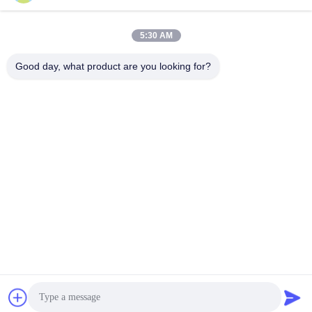
Chatta Adesso
Chatta Adesso
446905-5
5002S
5:30 AM
Good day, what product are you looking for?
Wuxi Maoshi Technology Co., Ltd.
craft@turbocharger.cn
86--13506177179
Via Xinfei, villaggio di Bashi Xinba, città di Xibei, distretto
di Xishan, Wuxi, Jiangsu, Cina
Cina Buona qualità albero della ruota della turbina Fornitore.
2023-2026 turbo-spareparts.com Tutti i diritti riservati.