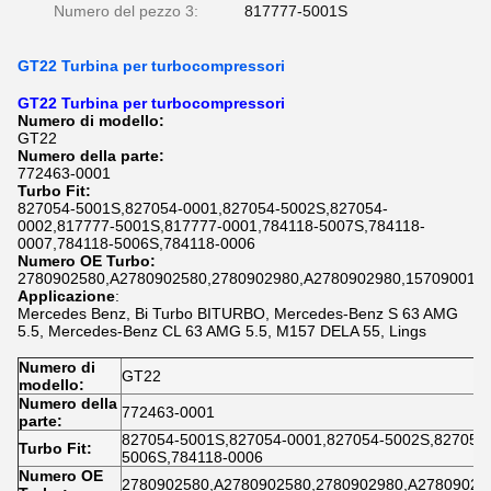
Numero del pezzo 3:
817777-5001S
GT22 Turbina per turbocompressori
GT22 Turbina per turbocompressori
Numero di modello:
GT22
Numero della parte:
772463-0001
Turbo Fit:
827054-5001S,827054-0001,827054-5002S,827054-
0002,817777-5001S,817777-0001,784118-5007S,784118-
0007,784118-5006S,784118-0006
Numero OE Turbo:
2780902580,A2780902580,2780902980,A2780902980,1570900180
Applicazione
:
Mercedes Benz, Bi Turbo BITURBO, Mercedes-Benz S 63 AMG
5.5, Mercedes-Benz CL 63 AMG 5.5, M157 DELA 55, Lings
Numero di
GT22
modello:
Numero della
772463-0001
parte:
827054-5001S,827054-0001,827054-5002S,827054-
Turbo Fit:
5006S,784118-0006
Numero OE
2780902580,A2780902580,2780902980,A27809029