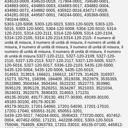
434533-0009, 434533-0018, 717904-0001, 704580-0001,
434883-0001, 434883-0003, 434883-0017, 434882-0004,
434882-0072, 434882 0005, 435922-0016,434717-0028,
434281-0018, 449587-0001, 740244-0001, 435368-0003,
740244-0001,
5303-120-5008, 5303-120-5023, 5303-120-5029, 5303-120-
5015, 5303-120-5001, 5304-120-5008, 5304-120-5010, 5314-
120-2101, 5314-120-2111, 5314-120-5009, 5314-120-2104,
5314-120-2105, 5314-120-2114,5314-120-2115- il numero di
unità di misura, il numero di unità di misura, il numero di unità di
misura, il numero di unità di misura, il numero di unità di misura, il
numero di unità di misura, il numero di unità di misura, il numero
di unità di misura.5327-120-2111, 5327-120-2109, 5327-120-
2110, 5327-120-2113, 5327-120-2117, 5327-120-5005, 5327-
120-5016, 5327-120-5017, 5336-120-2103, 5435-120-5000,
5435-120-5004, 5435-120-5006, 5435-120-5010,
314653, 313819, 166621, 166612, 167729, 314629, 316937,
15273, 55791, 158396, 184409, 3519336, 3522879, 3535359,
3522880, 3504344, 3504344, 3522232, 3522773, 353980,
3595129, 3595129, 3528251, 3534287, 3521033, 3521034,
3524031, 3522075, 3590433, 314653, 171231
49135-30100, 49177-30130, 49177-30300, 49189-30100,
49183-30100, 49179-30130
49179-30120, 17201-54060, 17201-54030, 17201-17010,
17201-17040, 650551-3120, 650551-3201,
5439-120-5017, 740244-0001, 3590433, 773720-0001, 407452-
0004, 407452-0050, 171231, 442208-0001, 5303-120-5016
755046, 764609, 4363793, 17201-33010, 49135-07100, 445812-