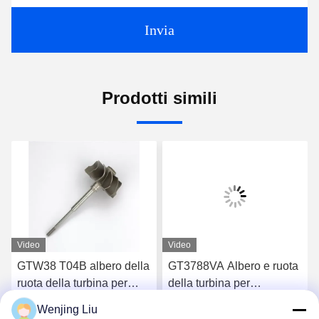
Invia
Prodotti simili
Video
Video
GTW38 T04B albero della
GT3788VA Albero e ruota
ruota della turbina per
della turbina per
turbocompressori 407276-
turbocompressori 759331-
Wenjing Liu
6 407276-19 446905-2
22 848212-2 848212-