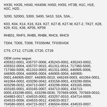
HX30, HX35, HX40, HX40W, HX50, HX55, HT3B, H1C, H1E,
H2C, H2D...
S200, S200G, S300, S400, S410, S2A, S3A,...
K03, K04, K14, K16, K24, K27, K27-B, K27-W, K27-2, TK27, K28,
K29, K31, K36, KP35, KP39
RHB31, RHF5, RHB5, RHB6, RHC6, RHC9
TD04, TD05, TD08, TF035HM, TF035VGK
CT9, CT12, CT12B, CT20, CT26
OEM come segue:
435922-0001, 435737-0006, 435243-0001, 435243-0002,
435922-0004, 435737-0015, 451311-0014, 717360-5005,
717360-5005, 451310-0003, 451311-0002, 446905-0006,
446905-0004, 446905-0004, 446905-0004, 446905-
0001,446905-0007, 446905-0010, 446249-0003, 441064-0001,
441064-0002, 433290-0042, 433158-0001, 433290-0004,
433298-0032, 434713-0007, 433298-0004, 433165-0004,
433165-0001, 433165-0007, 434713-0001, 434713-
0005,433298-0001, 433298-0030, 707669-0005, 707669-0010,
434883-0017, 434533-0002, 433257-0010, 434714-0009,
434533-0006, 434533-0012, 434533-0017,
704580-0003, 434715-0027, 436504-0004, 434533-0007,