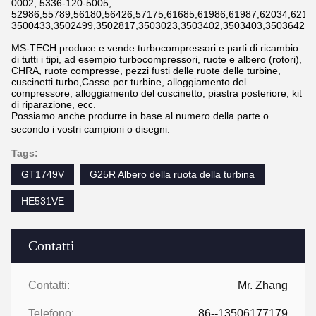
0002, 5336-120-5005,
52986,55789,56180,56426,57175,61685,61986,61987,62034,6211
3500433,3502499,3502817,3503023,3503402,3503403,3503642,3
MS-TECH produce e vende turbocompressori e parti di ricambio
di tutti i tipi, ad esempio turbocompressori, ruote e albero (rotori),
CHRA, ruote compresse, pezzi fusti delle ruote delle turbine,
cuscinetti turbo,Casse per turbine, alloggiamento del
compressore, alloggiamento del cuscinetto, piastra posteriore, kit
di riparazione, ecc.
Possiamo anche produrre in base al numero della parte o
secondo i vostri campioni o disegni.
Tags:
GT1749V
G25R Albero della ruota della turbina
HE531VE
Contatti
Contatti:
Mr. Zhang
Telefono:
86--13506177179