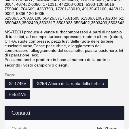
0004, 407452-0050, 171231, 442208-0001, 5303-120-5016
755046, 764609, 4363793, 17201-33010, 49135-07100, 445812-
0002, 5336-120-5005,
52986,55789,56180,56426,57175,61685,61986,61987,62034,6211
3500433,3502499,3502817,3503023,3503402,3503403,3503642,3
MS-TECH produce e vende turbocompressori e parti di ricambio
di tutti i tipi, ad esempio turbocompressori, ruote e albero (rotori),
CHRA, ruote compresse, pezzi fusti delle ruote delle turbine,
cuscinetti turbo,Casse per turbine, alloggiamento del
compressore, alloggiamento del cuscinetto, piastra posteriore, kit
di riparazione, ecc.
Possiamo anche produrre in base al numero della parte o
secondo i vostri campioni o disegni.
Tags:
GT1749V
G25R Albero della ruota della turbina
HE531VE
Contatti
Contatti:
Mr. Zhang