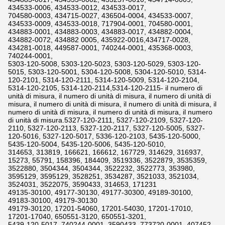
434533-0006, 434533-0012, 434533-0017,
704580-0003, 434715-0027, 436504-0004, 434533-0007,
434533-0009, 434533-0018, 717904-0001, 704580-0001,
434883-0001, 434883-0003, 434883-0017, 434882-0004,
434882-0072, 434882 0005, 435922-0016,434717-0028,
434281-0018, 449587-0001, 740244-0001, 435368-0003,
740244-0001,
5303-120-5008, 5303-120-5023, 5303-120-5029, 5303-120-
5015, 5303-120-5001, 5304-120-5008, 5304-120-5010, 5314-
120-2101, 5314-120-2111, 5314-120-5009, 5314-120-2104,
5314-120-2105, 5314-120-2114,5314-120-2115- il numero di
unità di misura, il numero di unità di misura, il numero di unità di
misura, il numero di unità di misura, il numero di unità di misura, il
numero di unità di misura, il numero di unità di misura, il numero
di unità di misura.5327-120-2111, 5327-120-2109, 5327-120-
2110, 5327-120-2113, 5327-120-2117, 5327-120-5005, 5327-
120-5016, 5327-120-5017, 5336-120-2103, 5435-120-5000,
5435-120-5004, 5435-120-5006, 5435-120-5010,
314653, 313819, 166621, 166612, 167729, 314629, 316937,
15273, 55791, 158396, 184409, 3519336, 3522879, 3535359,
3522880, 3504344, 3504344, 3522232, 3522773, 353980,
3595129, 3595129, 3528251, 3534287, 3521033, 3521034,
3524031, 3522075, 3590433, 314653, 171231
49135-30100, 49177-30130, 49177-30300, 49189-30100,
49183-30100, 49179-30130
49179-30120, 17201-54060, 17201-54030, 17201-17010,
17201-17040, 650551-3120, 650551-3201,
5439-120-5017, 740244-0001, 3590433, 773720-0001, 407452-