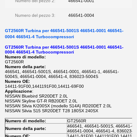
Numero del pezzo 2:
466541-0001
Numero del pezzo 3:
466541-0004
GT2560R Turbina per 466541-5001S 466541-0001 466541-
0004 466541-4 Turbocompressori
GT2560R Turbina per 466541-5001S 466541-0001 466541-
0004 466541-4 Turbocompressori
Numero di modello:
GT2560R
Numero della parte:
466541, 466541-5001S, 466541-0001, 466541-1, 466541-
5004S, 466541-0004, 466541-4, 836023-5004S
Numero OE:
14411-91F00,1441191F00,14411-69F00
Applicazione
:
NISSAN Bluebird SR20DET 2.0L
NISSAN Skyline GT-R RB20DET 2.0L
NISSAN Silvia K/200SX (modello S14A) RD20DET 2.0L
NISSAN Silvia S15 SR20DET T28 180SX 240SX
Numero di modello:
GT2560R
466541, 466541-5001S, 466541-00
Numero della parte:
466541-0004, 466541-4, 836023-5
Numero OE:
14411-91F00,1441191F00,14411-6