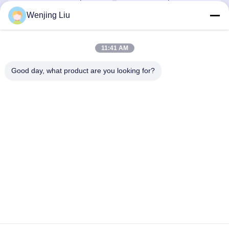
turbocompressori 407276-
turbocompressori 759331-
Wenjing Liu
6 407276-19 446905-2
22 848212-2 848212-
Chatta Adesso
Chatta Adesso
446905-5
5002S
11:41 AM
Good day, what product are you looking for?
Wuxi Maoshi Technology Co., Ltd.
craft@turbocharger.cn
86--13506177179
Via Xinfei, villaggio di Bashi Xinba, città di Xibei, distretto
di Xishan, Wuxi, Jiangsu, Cina