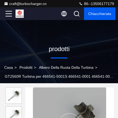
craft@turbocharger.cn
86--13506177179
Chiacchierata
prodotti
Casa
>
Prodotti
>
Albero Della Ruota Della Turbina
>
GT2560R Turbina per 466541-5001S 466541-0001 466541-0004
466541-4 Turbocompressori