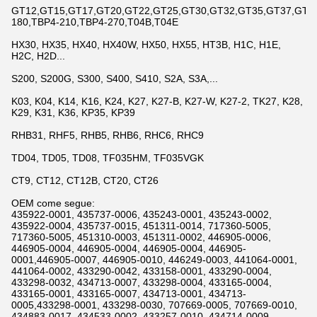
GT12,GT15,GT17,GT20,GT22,GT25,GT30,GT32,GT35,GT37,GT42,
180,TBP4-210,TBP4-270,T04B,T04E
HX30, HX35, HX40, HX40W, HX50, HX55, HT3B, H1C, H1E,
H2C, H2D...
S200, S200G, S300, S400, S410, S2A, S3A,...
K03, K04, K14, K16, K24, K27, K27-B, K27-W, K27-2, TK27, K28,
K29, K31, K36, KP35, KP39
RHB31, RHF5, RHB5, RHB6, RHC6, RHC9
TD04, TD05, TD08, TF035HM, TF035VGK
CT9, CT12, CT12B, CT20, CT26
OEM come segue:
435922-0001, 435737-0006, 435243-0001, 435243-0002,
435922-0004, 435737-0015, 451311-0014, 717360-5005,
717360-5005, 451310-0003, 451311-0002, 446905-0006,
446905-0004, 446905-0004, 446905-0004, 446905-
0001,446905-0007, 446905-0010, 446249-0003, 441064-0001,
441064-0002, 433290-0042, 433158-0001, 433290-0004,
433298-0032, 434713-0007, 433298-0004, 433165-0004,
433165-0001, 433165-0007, 434713-0001, 434713-
0005,433298-0001, 433298-0030, 707669-0005, 707669-0010,
434883-0017, 434533-0002, 433257-0010, 434714-0009,