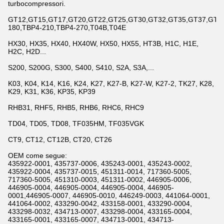
turbocompressori.
GT12,GT15,GT17,GT20,GT22,GT25,GT30,GT32,GT35,GT37,GT42,
180,TBP4-210,TBP4-270,T04B,T04E
HX30, HX35, HX40, HX40W, HX50, HX55, HT3B, H1C, H1E,
H2C, H2D...
S200, S200G, S300, S400, S410, S2A, S3A,...
K03, K04, K14, K16, K24, K27, K27-B, K27-W, K27-2, TK27, K28,
K29, K31, K36, KP35, KP39
RHB31, RHF5, RHB5, RHB6, RHC6, RHC9
TD04, TD05, TD08, TF035HM, TF035VGK
CT9, CT12, CT12B, CT20, CT26
OEM come segue:
435922-0001, 435737-0006, 435243-0001, 435243-0002,
435922-0004, 435737-0015, 451311-0014, 717360-5005,
717360-5005, 451310-0003, 451311-0002, 446905-0006,
446905-0004, 446905-0004, 446905-0004, 446905-
0001,446905-0007, 446905-0010, 446249-0003, 441064-0001,
441064-0002, 433290-0042, 433158-0001, 433290-0004,
433298-0032, 434713-0007, 433298-0004, 433165-0004,
433165-0001, 433165-0007, 434713-0001, 434713-