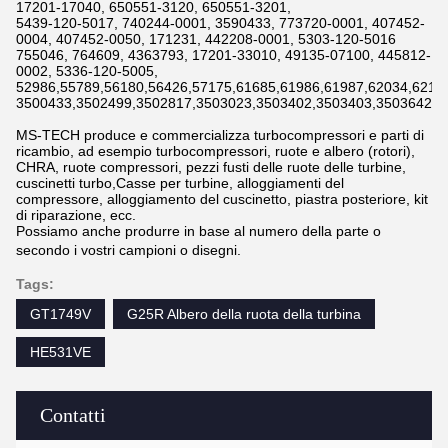
17201-17040, 650551-3120, 650551-3201,
5439-120-5017, 740244-0001, 3590433, 773720-0001, 407452-
0004, 407452-0050, 171231, 442208-0001, 5303-120-5016
755046, 764609, 4363793, 17201-33010, 49135-07100, 445812-
0002, 5336-120-5005,
52986,55789,56180,56426,57175,61685,61986,61987,62034,6211
3500433,3502499,3502817,3503023,3503402,3503403,3503642,3
MS-TECH produce e commercializza turbocompressori e parti di
ricambio, ad esempio turbocompressori, ruote e albero (rotori),
CHRA, ruote compressori, pezzi fusti delle ruote delle turbine,
cuscinetti turbo,Casse per turbine, alloggiamenti del
compressore, alloggiamento del cuscinetto, piastra posteriore, kit
di riparazione, ecc.
Possiamo anche produrre in base al numero della parte o
secondo i vostri campioni o disegni.
Tags:
GT1749V
G25R Albero della ruota della turbina
HE531VE
Contatti