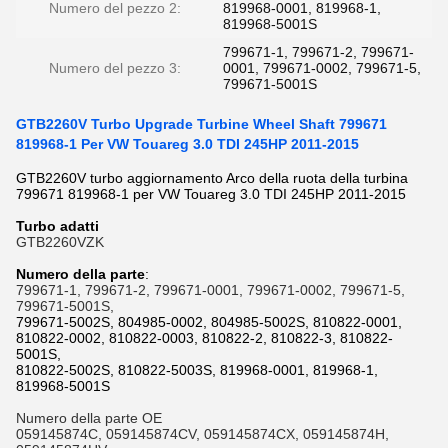
Numero del pezzo 2:
819968-0001, 819968-1,
819968-5001S
799671-1, 799671-2, 799671-
Numero del pezzo 3:
0001, 799671-0002, 799671-5,
799671-5001S
GTB2260V Turbo Upgrade Turbine Wheel Shaft 799671
819968-1 Per VW Touareg 3.0 TDI 245HP 2011-2015
GTB2260V turbo aggiornamento Arco della ruota della turbina
799671 819968-1 per VW Touareg 3.0 TDI 245HP 2011-2015
Turbo adatti
GTB2260VZK
Numero della parte
:
799671-1, 799671-2, 799671-0001, 799671-0002, 799671-5,
799671-5001S,
799671-5002S, 804985-0002, 804985-5002S, 810822-0001,
810822-0002, 810822-0003, 810822-2, 810822-3, 810822-
5001S,
810822-5002S, 810822-5003S, 819968-0001, 819968-1,
819968-5001S
Numero della parte OE
059145874C, 059145874CV, 059145874CX, 059145874H,