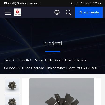
craft@turbocharger.cn
86--13506177179
Chiacchierata
prodotti
Casa
>
Prodotti
>
Albero Della Ruota Della Turbina
>
GTB2260V Turbo Upgrade Turbine Wheel Shaft 799671 819968-
1 Per VW Touareg 3.0 TDI 245HP 2011-2015