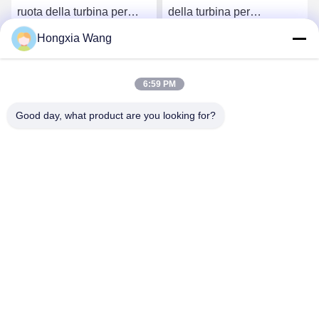
ruota della turbina per
della turbina per
turbocompressori 407276-
turbocompressori 759331-
Hongxia Wang
6 407276-19 446905-2
22 848212-2 848212-
Chatta Adesso
Chatta Adesso
446905-5
5002S
6:59 PM
Good day, what product are you looking for?
Wuxi Maoshi Technology Co., Ltd.
craft@turbocharger.cn
86--13506177179
Via Xinfei, villaggio di Bashi Xinba, città di Xibei, distretto
di Xishan, Wuxi, Jiangsu, Cina