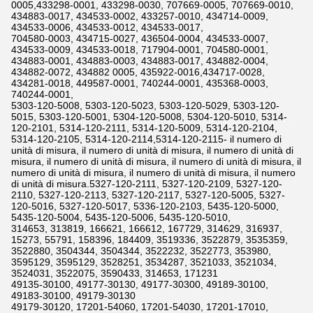
0005,433298-0001, 433298-0030, 707669-0005, 707669-0010,
434883-0017, 434533-0002, 433257-0010, 434714-0009,
434533-0006, 434533-0012, 434533-0017,
704580-0003, 434715-0027, 436504-0004, 434533-0007,
434533-0009, 434533-0018, 717904-0001, 704580-0001,
434883-0001, 434883-0003, 434883-0017, 434882-0004,
434882-0072, 434882 0005, 435922-0016,434717-0028,
434281-0018, 449587-0001, 740244-0001, 435368-0003,
740244-0001,
5303-120-5008, 5303-120-5023, 5303-120-5029, 5303-120-
5015, 5303-120-5001, 5304-120-5008, 5304-120-5010, 5314-
120-2101, 5314-120-2111, 5314-120-5009, 5314-120-2104,
5314-120-2105, 5314-120-2114,5314-120-2115- il numero di
unità di misura, il numero di unità di misura, il numero di unità di
misura, il numero di unità di misura, il numero di unità di misura, il
numero di unità di misura, il numero di unità di misura, il numero
di unità di misura.5327-120-2111, 5327-120-2109, 5327-120-
2110, 5327-120-2113, 5327-120-2117, 5327-120-5005, 5327-
120-5016, 5327-120-5017, 5336-120-2103, 5435-120-5000,
5435-120-5004, 5435-120-5006, 5435-120-5010,
314653, 313819, 166621, 166612, 167729, 314629, 316937,
15273, 55791, 158396, 184409, 3519336, 3522879, 3535359,
3522880, 3504344, 3504344, 3522232, 3522773, 353980,
3595129, 3595129, 3528251, 3534287, 3521033, 3521034,
3524031, 3522075, 3590433, 314653, 171231
49135-30100, 49177-30130, 49177-30300, 49189-30100,
49183-30100, 49179-30130
49179-30120, 17201-54060, 17201-54030, 17201-17010,