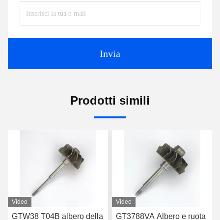
Invia
Prodotti simili
Video
Video
GTW38 T04B albero della
GT3788VA Albero e ruota