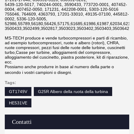
5439-120-5017, 740244-0001, 3590433, 773720-0001, 407452-
0004, 407452-0050, 171231, 442208-0001, 5303-120-5016
755046, 764609, 4363793, 17201-33010, 49135-07100, 445812-
0002, 5336-120-5005,
52986,55789,56180,56426,57175,61685,61986,61987,62034,6211
3500433,3502499,3502817,3503023,3503402,3503403,3503642,3
MS-TECH produce e vende turbocompressori e parti di ricambio,
ad esempio turbocompressori, ruote e albero (rotori), CHRA,
ruote compressori, pezzi fusi delle ruote delle turbine, cuscinetti
turbo,Casse per turbine, alloggiamenti del compressore,
alloggiamento del cuscinetto, piastra posteriore, kit di riparazione,
ecc.
Possiamo anche produrre in base al numero della parte o
secondo i vostri campioni o disegni.
Tags:
GT1749V
G25R Albero della ruota della turbina
HE531VE
Contatti