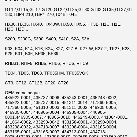
GT12,GT15,GT17,GT20,GT22,GT25,GT30,GT32,GT35,GT37,GT42,
180,TBP4-210,TBP4-270,T04B,T04E
HX30, HX35, HX40, HX40W, HX50, HX55, HT3B, H1C, H1E,
H2C, H2D...
S200, S200G, S300, S400, S410, S2A, S3A,...
K03, K04, K14, K16, K24, K27, K27-B, K27-W, K27-2, TK27, K28,
K29, K31, K36, KP35, KP39
RHB31, RHF5, RHB5, RHB6, RHC6, RHC9
TD04, TD05, TD08, TF035HM, TF035VGK
CT9, CT12, CT12B, CT20, CT26
OEM come segue:
435922-0001, 435737-0006, 435243-0001, 435243-0002,
435922-0004, 435737-0015, 451311-0014, 717360-5005,
717360-5005, 451310-0003, 451311-0002, 446905-0006,
446905-0004, 446905-0004, 446905-0004, 446905-
0001,446905-0007, 446905-0010, 446249-0003, 441064-0001,
441064-0002, 433290-0042, 433158-0001, 433290-0004,
433298-0032, 434713-0007, 433298-0004, 433165-0004,
433165-0001, 433165-0007, 434713-0001, 434713-
0005,433298-0001, 433298-0030, 707669-0005, 707669-0010,