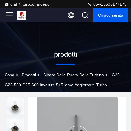
craft@turbocharger.cn
86--13506177179
Chiacchierata
prodotti
Casa
>
Prodotti
>
Albero Della Ruota Della Turbina
>
G25
G25-550 G25-660 Invertire 5+5 lame Aggiornare Turbo
Turbocompressore Turbina Ruota Arnatura 860761-0002