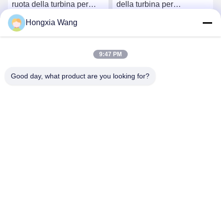
ruota della turbina per
della turbina per
turbocompressori 407276-
turbocompressori 759331-
Hongxia Wang
6 407276-19 446905-2
22 848212-2 848212-
Chatta Adesso
Chatta Adesso
446905-5
5002S
9:47 PM
Good day, what product are you looking for?
Wuxi Maoshi Technology Co., Ltd.
craft@turbocharger.cn
86--13506177179
Via Xinfei, villaggio di Bashi Xinba, città di Xibei, distretto
di Xishan, Wuxi, Jiangsu, Cina