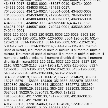
434883-0017, 434533-0002, 433257-0010, 434714-0009,
434533-0006, 434533-0012, 434533-0017,
704580-0003, 434715-0027, 436504-0004, 434533-0007,
434533-0009, 434533-0018, 717904-0001, 704580-0001,
434883-0001, 434883-0003, 434883-0017, 434882-0004,
434882-0072, 434882 0005, 435922-0016,434717-0028,
434281-0018, 449587-0001, 740244-0001, 435368-0003,
740244-0001,
5303-120-5008, 5303-120-5023, 5303-120-5029, 5303-120-
5015, 5303-120-5001, 5304-120-5008, 5304-120-5010, 5314-
120-2101, 5314-120-2111, 5314-120-5009, 5314-120-2104,
5314-120-2105, 5314-120-2114,5314-120-2115- il numero di
unità di misura, il numero di unità di misura, il numero di unità di
misura, il numero di unità di misura, il numero di unità di misura, il
numero di unità di misura, il numero di unità di misura, il numero
di unità di misura.5327-120-2111, 5327-120-2109, 5327-120-
2110, 5327-120-2113, 5327-120-2117, 5327-120-5005, 5327-
120-5016, 5327-120-5017, 5336-120-2103, 5435-120-5000,
5435-120-5004, 5435-120-5006, 5435-120-5010,
314653, 313819, 166621, 166612, 167729, 314629, 316937,
15273, 55791, 158396, 184409, 3519336, 3522879, 3535359,
3522880, 3504344, 3504344, 3522232, 3522773, 353980,
3595129, 3595129, 3528251, 3534287, 3521033, 3521034,
3524031, 3522075, 3590433, 314653, 171231
49135-30100, 49177-30130, 49177-30300, 49189-30100,
49183-30100, 49179-30130
49179-30120, 17201-54060, 17201-54030, 17201-17010,
17201-17040, 650551-3120, 650551-3201,