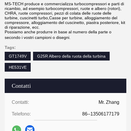
MS-TECH produce e commercializza turbocompressori e parti di
ricambio, ad esempio turbocompressori, ruote e albero (rotori),
CHRA, ruote compressori, pezzi di colata delle ruote delle
turbine, cuscinetti turbo,Casse per turbine, alloggiamento del
compressore, alloggiamento del cuscinetto, piastra posteriore, kit
di riparazione, ecc.
Possiamo anche produrre in base al numero della parte o
secondo i vostri campioni o disegni.
Tags:
GT1749V
G25R Albero della ruota della turbina
HE531VE
Contatti
Contatti:
Mr. Zhang
Telefono:
86--13506177179