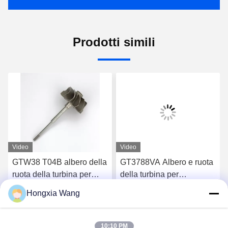
Prodotti simili
Video
Video
GTW38 T04B albero della
GT3788VA Albero e ruota
ruota della turbina per
della turbina per
turbocompressori 407276-
turbocompressori 759331-
Hongxia Wang
6 407276-19 446905-2
22 848212-2 848212-
Chatta Adesso
Chatta Adesso
446905-5
5002S
10:10 PM