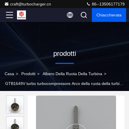
craft@turbocharger.cn
86--13506177179
Chiacchierata
prodotti
Casa
>
Prodotti
>
Albero Della Ruota Della Turbina
>
GTB1649V turbo turbocompressore Arco della ruota della turbina
757886 757886-5004S 757886-0004 757886-4