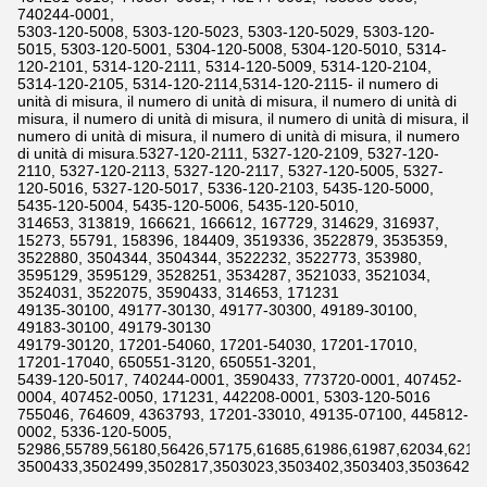
740244-0001,
5303-120-5008, 5303-120-5023, 5303-120-5029, 5303-120-
5015, 5303-120-5001, 5304-120-5008, 5304-120-5010, 5314-
120-2101, 5314-120-2111, 5314-120-5009, 5314-120-2104,
5314-120-2105, 5314-120-2114,5314-120-2115- il numero di
unità di misura, il numero di unità di misura, il numero di unità di
misura, il numero di unità di misura, il numero di unità di misura, il
numero di unità di misura, il numero di unità di misura, il numero
di unità di misura.5327-120-2111, 5327-120-2109, 5327-120-
2110, 5327-120-2113, 5327-120-2117, 5327-120-5005, 5327-
120-5016, 5327-120-5017, 5336-120-2103, 5435-120-5000,
5435-120-5004, 5435-120-5006, 5435-120-5010,
314653, 313819, 166621, 166612, 167729, 314629, 316937,
15273, 55791, 158396, 184409, 3519336, 3522879, 3535359,
3522880, 3504344, 3504344, 3522232, 3522773, 353980,
3595129, 3595129, 3528251, 3534287, 3521033, 3521034,
3524031, 3522075, 3590433, 314653, 171231
49135-30100, 49177-30130, 49177-30300, 49189-30100,
49183-30100, 49179-30130
49179-30120, 17201-54060, 17201-54030, 17201-17010,
17201-17040, 650551-3120, 650551-3201,
5439-120-5017, 740244-0001, 3590433, 773720-0001, 407452-
0004, 407452-0050, 171231, 442208-0001, 5303-120-5016
755046, 764609, 4363793, 17201-33010, 49135-07100, 445812-
0002, 5336-120-5005,
52986,55789,56180,56426,57175,61685,61986,61987,62034,6211
3500433,3502499,3502817,3503023,3503402,3503403,3503642,3