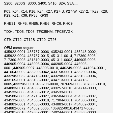
S200, S200G, S300, S400, S410, S2A, S3A,...
K03, K04, K14, K16, K24, K27, K27-B, K27-W, K27-2, TK27, K28,
K29, K31, K36, KP35, KP39
RHB31, RHF5, RHB5, RHB6, RHC6, RHC9
TD04, TD05, TD08, TF035HM, TF035VGK
CT9, CT12, CT12B, CT20, CT26
OEM come segue:
435922-0001, 435737-0006, 435243-0001, 435243-0002,
435922-0004, 435737-0015, 451311-0014, 717360-5005,
717360-5005, 451310-0003, 451311-0002, 446905-0006,
446905-0004, 446905-0004, 446905-0004, 446905-
0001,446905-0007, 446905-0010, 446249-0003, 441064-0001,
441064-0002, 433290-0042, 433158-0001, 433290-0004,
433298-0032, 434713-0007, 433298-0004, 433165-0004,
433165-0001, 433165-0007, 434713-0001, 434713-
0005,433298-0001, 433298-0030, 707669-0005, 707669-0010,
434883-0017, 434533-0002, 433257-0010, 434714-0009,
434533-0006, 434533-0012, 434533-0017,
704580-0003, 434715-0027, 436504-0004, 434533-0007,
434533-0009, 434533-0018, 717904-0001, 704580-0001,
434883-0001, 434883-0003, 434883-0017, 434882-0004,
434882-0072, 434882 0005, 435922-0016,434717-0028,
434281-0018, 449587-0001, 740244-0001, 435368-0003,