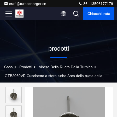
craft@turbocharger.cn
86--13506177179
Chiacchierata
prodotti
Casa
>
Prodotti
>
Albero Della Ruota Della Turbina
>
GTB2060VR Cuscinetto a sfera turbo Arco della ruota della
turbina 803478-0004 per turbocompressori 802774