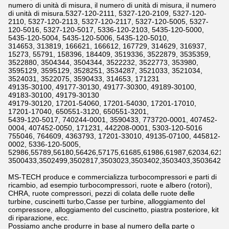
numero di unità di misura, il numero di unità di misura, il numero
di unità di misura.5327-120-2111, 5327-120-2109, 5327-120-
2110, 5327-120-2113, 5327-120-2117, 5327-120-5005, 5327-
120-5016, 5327-120-5017, 5336-120-2103, 5435-120-5000,
5435-120-5004, 5435-120-5006, 5435-120-5010,
314653, 313819, 166621, 166612, 167729, 314629, 316937,
15273, 55791, 158396, 184409, 3519336, 3522879, 3535359,
3522880, 3504344, 3504344, 3522232, 3522773, 353980,
3595129, 3595129, 3528251, 3534287, 3521033, 3521034,
3524031, 3522075, 3590433, 314653, 171231
49135-30100, 49177-30130, 49177-30300, 49189-30100,
49183-30100, 49179-30130
49179-30120, 17201-54060, 17201-54030, 17201-17010,
17201-17040, 650551-3120, 650551-3201,
5439-120-5017, 740244-0001, 3590433, 773720-0001, 407452-
0004, 407452-0050, 171231, 442208-0001, 5303-120-5016
755046, 764609, 4363793, 17201-33010, 49135-07100, 445812-
0002, 5336-120-5005,
52986,55789,56180,56426,57175,61685,61986,61987,62034,6211
3500433,3502499,3502817,3503023,3503402,3503403,3503642,3
MS-TECH produce e commercializza turbocompressori e parti di
ricambio, ad esempio turbocompressori, ruote e albero (rotori),
CHRA, ruote compressori, pezzi di colata delle ruote delle
turbine, cuscinetti turbo,Casse per turbine, alloggiamento del
compressore, alloggiamento del cuscinetto, piastra posteriore, kit
di riparazione, ecc.
Possiamo anche produrre in base al numero della parte o