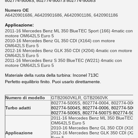
802774-5006S, 802774-5007S 802774-5008S
Numero OE
A6420901686, A6420901686, A6420901186, 6420901186
Applicazione
:
2011-16 Mercedes Benz ML 350 BlueTEC Sport (166) 4matic con
motore OM642LS Euro 5
2010-16 Mercedes Benz GL 350 CDI (X164) con motore
OM642LS Euro 5
2012-16 Mercedes Benz GLK 350 CDI (X204) 4matic con motore
OM642LS Euro 5
2011-16 Mercedes Benz S 350 BlueTEC (W221) 4matic con
motore OM642LS Euro 5
Materiale della ruota della turbina: Inconel 713C
Perfetto equilibrio finito. Puoi usarlo direttamente.
Numero di modello
GTB2060VKLR, GTB2060VK
802774-5005S, 802774-0004, 802774-0005
Turbo adatti
802774-5004S, 802774-0006, 802774-5004
802774-5006S, 802774-5007S 802774-500
2011-16 Mercedes Benz ML 350 BlueTEC Spo
OM642LS Euro 5
2010-16 Mercedes Benz GL 350 CDI (X164
Applicazione
2012-16 Mercedes Benz GLK 350 CDI (X20
Euro 5