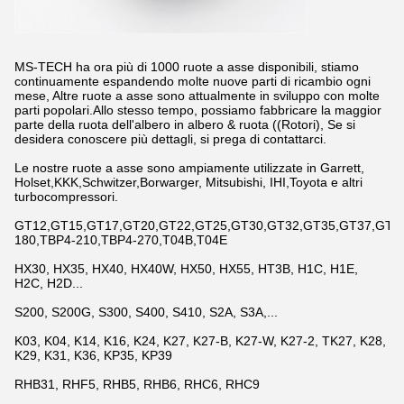
MS-TECH ha ora più di 1000 ruote a asse disponibili, stiamo
continuamente espandendo molte nuove parti di ricambio ogni
mese, Altre ruote a asse sono attualmente in sviluppo con molte
parti popolari.Allo stesso tempo, possiamo fabbricare la maggior
parte della ruota dell'albero in albero & ruota ((Rotori), Se si
desidera conoscere più dettagli, si prega di contattarci.
Le nostre ruote a asse sono ampiamente utilizzate in Garrett,
Holset,KKK,Schwitzer,Borwarger, Mitsubishi, IHI,Toyota e altri
turbocompressori.
GT12,GT15,GT17,GT20,GT22,GT25,GT30,GT32,GT35,GT37,GT42,
180,TBP4-210,TBP4-270,T04B,T04E
HX30, HX35, HX40, HX40W, HX50, HX55, HT3B, H1C, H1E,
H2C, H2D...
S200, S200G, S300, S400, S410, S2A, S3A,...
K03, K04, K14, K16, K24, K27, K27-B, K27-W, K27-2, TK27, K28,
K29, K31, K36, KP35, KP39
RHB31, RHF5, RHB5, RHB6, RHC6, RHC9