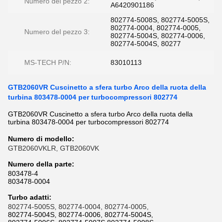
Numero del pezzo 2:
A6420901186
802774-5008S, 802774-5005S,
802774-0004, 802774-0005,
Numero del pezzo 3:
802774-5004S, 802774-0006,
802774-5004S, 80277
MS-TECH P/N:
83010113
GTB2060VR Cuscinetto a sfera turbo Arco della ruota della
turbina 803478-0004 per turbocompressori 802774
GTB2060VR Cuscinetto a sfera turbo Arco della ruota della
turbina 803478-0004 per turbocompressori 802774
Numero di modello:
GTB2060VKLR, GTB2060VK
Numero della parte
:
803478-4
803478-0004
Turbo adatti
:
802774-5005S, 802774-0004, 802774-0005,
802774-5004S, 802774-0006, 802774-5004S,