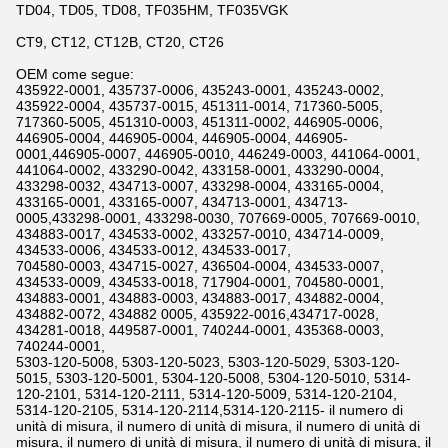
TD04, TD05, TD08, TF035HM, TF035VGK
CT9, CT12, CT12B, CT20, CT26
OEM come segue:
435922-0001, 435737-0006, 435243-0001, 435243-0002,
435922-0004, 435737-0015, 451311-0014, 717360-5005,
717360-5005, 451310-0003, 451311-0002, 446905-0006,
446905-0004, 446905-0004, 446905-0004, 446905-
0001,446905-0007, 446905-0010, 446249-0003, 441064-0001,
441064-0002, 433290-0042, 433158-0001, 433290-0004,
433298-0032, 434713-0007, 433298-0004, 433165-0004,
433165-0001, 433165-0007, 434713-0001, 434713-
0005,433298-0001, 433298-0030, 707669-0005, 707669-0010,
434883-0017, 434533-0002, 433257-0010, 434714-0009,
434533-0006, 434533-0012, 434533-0017,
704580-0003, 434715-0027, 436504-0004, 434533-0007,
434533-0009, 434533-0018, 717904-0001, 704580-0001,
434883-0001, 434883-0003, 434883-0017, 434882-0004,
434882-0072, 434882 0005, 435922-0016,434717-0028,
434281-0018, 449587-0001, 740244-0001, 435368-0003,
740244-0001,
5303-120-5008, 5303-120-5023, 5303-120-5029, 5303-120-
5015, 5303-120-5001, 5304-120-5008, 5304-120-5010, 5314-
120-2101, 5314-120-2111, 5314-120-5009, 5314-120-2104,
5314-120-2105, 5314-120-2114,5314-120-2115- il numero di
unità di misura, il numero di unità di misura, il numero di unità di
misura, il numero di unità di misura, il numero di unità di misura, il