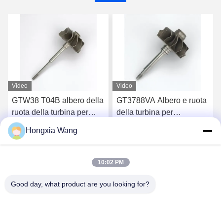
Video
Video
GTW38 T04B albero della
GT3788VA Albero e ruota
ruota della turbina per
della turbina per
turbocompressori 407276-
turbocompressori 759331-
Hongxia Wang
6 407276-19 446905-2
22 848212-2 848212-
Chatta Adesso
Chatta Adesso
446905-5
5002S
10:02 PM
Good day, what product are you looking for?
Wuxi Maoshi Technology Co., Ltd.