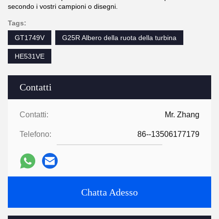
secondo i vostri campioni o disegni.
Tags:
GT1749V
G25R Albero della ruota della turbina
HE531VE
Contatti
Contatti:
Mr. Zhang
Telefono:
86--13506177179
Chatta Adesso