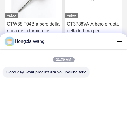
Video
Video
GTW38 T04B albero della
GT3788VA Albero e ruota
ruota della turbina per
della turbina per
turbocompressori 407276-
turbocompressori 759331-
Hongxia Wang
6 407276-19 446905-2
22 848212-2 848212-
Chatta Adesso
Chatta Adesso
446905-5
5002S
11:35 AM
Good day, what product are you looking for?
Wuxi Maoshi Technology Co., Ltd.
craft@turbocharger.cn
86--13506177179