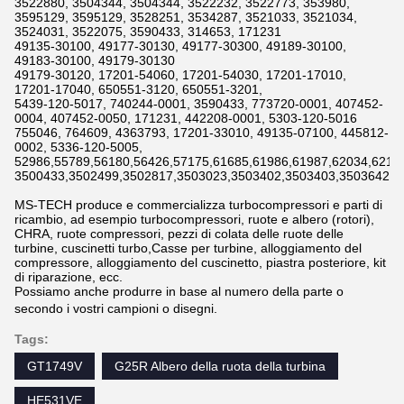
3522880, 3504344, 3504344, 3522232, 3522773, 353980,
3595129, 3595129, 3528251, 3534287, 3521033, 3521034,
3524031, 3522075, 3590433, 314653, 171231
49135-30100, 49177-30130, 49177-30300, 49189-30100,
49183-30100, 49179-30130
49179-30120, 17201-54060, 17201-54030, 17201-17010,
17201-17040, 650551-3120, 650551-3201,
5439-120-5017, 740244-0001, 3590433, 773720-0001, 407452-
0004, 407452-0050, 171231, 442208-0001, 5303-120-5016
755046, 764609, 4363793, 17201-33010, 49135-07100, 445812-
0002, 5336-120-5005,
52986,55789,56180,56426,57175,61685,61986,61987,62034,6211
3500433,3502499,3502817,3503023,3503402,3503403,3503642,3
MS-TECH produce e commercializza turbocompressori e parti di
ricambio, ad esempio turbocompressori, ruote e albero (rotori),
CHRA, ruote compressori, pezzi di colata delle ruote delle
turbine, cuscinetti turbo,Casse per turbine, alloggiamento del
compressore, alloggiamento del cuscinetto, piastra posteriore, kit
di riparazione, ecc.
Possiamo anche produrre in base al numero della parte o
secondo i vostri campioni o disegni.
Tags:
GT1749V
G25R Albero della ruota della turbina
HE531VE