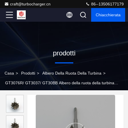
craft@turbocharger.cn
86--13506177179
Chiacchierata
prodotti
Casa
>
Prodotti
>
Albero Della Ruota Della Turbina
>
GT3076R/ GT3037/ GT30BB Albero della ruota della turbina
714569-0001/714569-0003/700382-0011/700382-0012