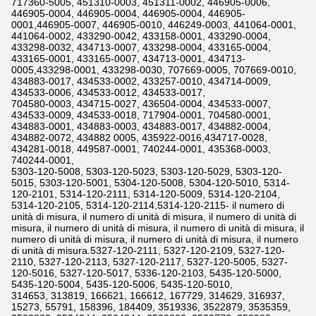
717360-5005, 451310-0003, 451311-0002, 446905-0006,
446905-0004, 446905-0004, 446905-0004, 446905-
0001,446905-0007, 446905-0010, 446249-0003, 441064-0001,
441064-0002, 433290-0042, 433158-0001, 433290-0004,
433298-0032, 434713-0007, 433298-0004, 433165-0004,
433165-0001, 433165-0007, 434713-0001, 434713-
0005,433298-0001, 433298-0030, 707669-0005, 707669-0010,
434883-0017, 434533-0002, 433257-0010, 434714-0009,
434533-0006, 434533-0012, 434533-0017,
704580-0003, 434715-0027, 436504-0004, 434533-0007,
434533-0009, 434533-0018, 717904-0001, 704580-0001,
434883-0001, 434883-0003, 434883-0017, 434882-0004,
434882-0072, 434882 0005, 435922-0016,434717-0028,
434281-0018, 449587-0001, 740244-0001, 435368-0003,
740244-0001,
5303-120-5008, 5303-120-5023, 5303-120-5029, 5303-120-
5015, 5303-120-5001, 5304-120-5008, 5304-120-5010, 5314-
120-2101, 5314-120-2111, 5314-120-5009, 5314-120-2104,
5314-120-2105, 5314-120-2114,5314-120-2115- il numero di
unità di misura, il numero di unità di misura, il numero di unità di
misura, il numero di unità di misura, il numero di unità di misura, il
numero di unità di misura, il numero di unità di misura, il numero
di unità di misura.5327-120-2111, 5327-120-2109, 5327-120-
2110, 5327-120-2113, 5327-120-2117, 5327-120-5005, 5327-
120-5016, 5327-120-5017, 5336-120-2103, 5435-120-5000,
5435-120-5004, 5435-120-5006, 5435-120-5010,
314653, 313819, 166621, 166612, 167729, 314629, 316937,
15273, 55791, 158396, 184409, 3519336, 3522879, 3535359,