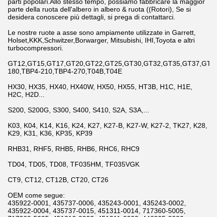
parti popolari.Allo stesso tempo, possiamo fabbricare la maggior
parte della ruota dell'albero in albero & ruota ((Rotori), Se si
desidera conoscere più dettagli, si prega di contattarci.
Le nostre ruote a asse sono ampiamente utilizzate in Garrett,
Holset,KKK,Schwitzer,Borwarger, Mitsubishi, IHI,Toyota e altri
turbocompressori.
GT12,GT15,GT17,GT20,GT22,GT25,GT30,GT32,GT35,GT37,GT42,
180,TBP4-210,TBP4-270,T04B,T04E
HX30, HX35, HX40, HX40W, HX50, HX55, HT3B, H1C, H1E,
H2C, H2D...
S200, S200G, S300, S400, S410, S2A, S3A,...
K03, K04, K14, K16, K24, K27, K27-B, K27-W, K27-2, TK27, K28,
K29, K31, K36, KP35, KP39
RHB31, RHF5, RHB5, RHB6, RHC6, RHC9
TD04, TD05, TD08, TF035HM, TF035VGK
CT9, CT12, CT12B, CT20, CT26
OEM come segue:
435922-0001, 435737-0006, 435243-0001, 435243-0002,
435922-0004, 435737-0015, 451311-0014, 717360-5005,