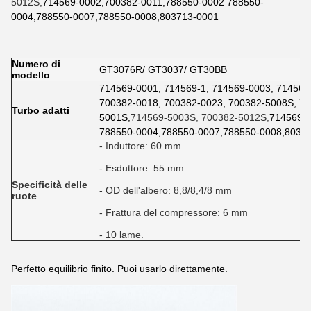
5012S,
714569-0002
,
700382-0011
,
788550-0002 788550-
0004
,
788550-0007
,
788550-0008
,
803713-0001
Numero di
GT3076R/ GT3037/ GT30BB
modello
:
714569-0001, 714569-1,
714569-0003, 714569
700382-0018, 700382-0023, 700382-5008S, 70
Turbo adatti
5001S,
714569-5003S, 700382-5012S,
714569-
788550-0004
,
788550-0007
,
788550-0008
,
8037
- Induttore: 60 mm
- Esduttore: 55 mm
Specificità delle
- OD dell'albero: 8,8/8,4/8 mm
ruote
- Frattura del compressore: 6 mm
- 10 lame.
Perfetto equilibrio finito. Puoi usarlo direttamente.