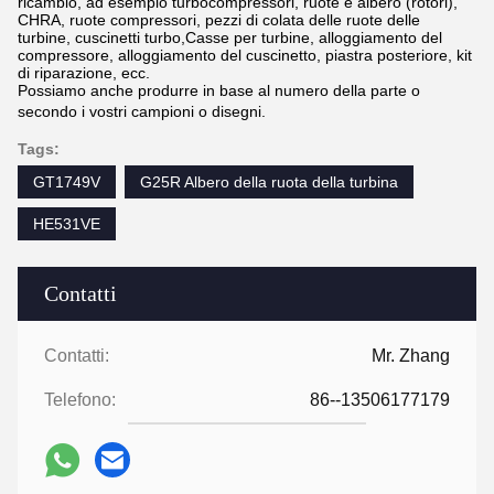
ricambio, ad esempio turbocompressori, ruote e albero (rotori),
CHRA, ruote compressori, pezzi di colata delle ruote delle
turbine, cuscinetti turbo,Casse per turbine, alloggiamento del
compressore, alloggiamento del cuscinetto, piastra posteriore, kit
di riparazione, ecc.
Possiamo anche produrre in base al numero della parte o
secondo i vostri campioni o disegni.
Tags:
GT1749V
G25R Albero della ruota della turbina
HE531VE
Contatti
Contatti:
Mr. Zhang
Telefono:
86--13506177179