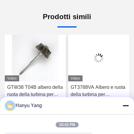
Prodotti simili
Video
Video
GTW38 T04B albero della
GT3788VA Albero e ruota
ruota della turbina per
della turbina per
turbocompressori 407276-
turbocompressori 759331-
Hanyu Yang
6 407276-19 446905-2
22 848212-2 848212-
Chatta Adesso
Chatta Adesso
446905-5
5002S
10:42 PM