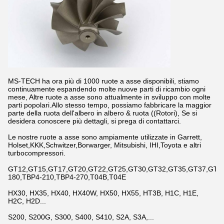
MS-TECH ha ora più di 1000 ruote a asse disponibili, stiamo
continuamente espandendo molte nuove parti di ricambio ogni
mese, Altre ruote a asse sono attualmente in sviluppo con molte
parti popolari.Allo stesso tempo, possiamo fabbricare la maggior
parte della ruota dell'albero in albero & ruota ((Rotori), Se si
desidera conoscere più dettagli, si prega di contattarci.
Le nostre ruote a asse sono ampiamente utilizzate in Garrett,
Holset,KKK,Schwitzer,Borwarger, Mitsubishi, IHI,Toyota e altri
turbocompressori.
GT12,GT15,GT17,GT20,GT22,GT25,GT30,GT32,GT35,GT37,GT42,
180,TBP4-210,TBP4-270,T04B,T04E
HX30, HX35, HX40, HX40W, HX50, HX55, HT3B, H1C, H1E,
H2C, H2D...
S200, S200G, S300, S400, S410, S2A, S3A,...