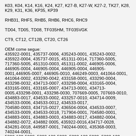
K03, K04, K14, K16, K24, K27, K27-B, K27-W, K27-2, TK27, K28,
K29, K31, K36, KP35, KP39
RHB31, RHF5, RHB5, RHB6, RHC6, RHC9
TD04, TD05, TD08, TF035HM, TF035VGK
CT9, CT12, CT12B, CT20, CT26
OEM come segue:
435922-0001, 435737-0006, 435243-0001, 435243-0002,
435922-0004, 435737-0015, 451311-0014, 717360-5005,
717360-5005, 451310-0003, 451311-0002, 446905-0006,
446905-0004, 446905-0004, 446905-0004, 446905-
0001,446905-0007, 446905-0010, 446249-0003, 441064-0001,
441064-0002, 433290-0042, 433158-0001, 433290-0004,
433298-0032, 434713-0007, 433298-0004, 433165-0004,
433165-0001, 433165-0007, 434713-0001, 434713-
0005,433298-0001, 433298-0030, 707669-0005, 707669-0010,
434883-0017, 434533-0002, 433257-0010, 434714-0009,
434533-0006, 434533-0012, 434533-0017,
704580-0003, 434715-0027, 436504-0004, 434533-0007,
434533-0009, 434533-0018, 717904-0001, 704580-0001,
434883-0001, 434883-0003, 434883-0017, 434882-0004,
434882-0072, 434882 0005, 435922-0016,434717-0028,
434281-0018, 449587-0001, 740244-0001, 435368-0003,
740244-0001,