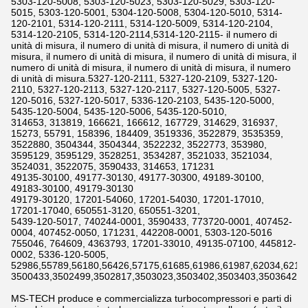
5303-120-5008, 5303-120-5023, 5303-120-5029, 5303-120-
5015, 5303-120-5001, 5304-120-5008, 5304-120-5010, 5314-
120-2101, 5314-120-2111, 5314-120-5009, 5314-120-2104,
5314-120-2105, 5314-120-2114,5314-120-2115- il numero di
unità di misura, il numero di unità di misura, il numero di unità di
misura, il numero di unità di misura, il numero di unità di misura, il
numero di unità di misura, il numero di unità di misura, il numero
di unità di misura.5327-120-2111, 5327-120-2109, 5327-120-
2110, 5327-120-2113, 5327-120-2117, 5327-120-5005, 5327-
120-5016, 5327-120-5017, 5336-120-2103, 5435-120-5000,
5435-120-5004, 5435-120-5006, 5435-120-5010,
314653, 313819, 166621, 166612, 167729, 314629, 316937,
15273, 55791, 158396, 184409, 3519336, 3522879, 3535359,
3522880, 3504344, 3504344, 3522232, 3522773, 353980,
3595129, 3595129, 3528251, 3534287, 3521033, 3521034,
3524031, 3522075, 3590433, 314653, 171231
49135-30100, 49177-30130, 49177-30300, 49189-30100,
49183-30100, 49179-30130
49179-30120, 17201-54060, 17201-54030, 17201-17010,
17201-17040, 650551-3120, 650551-3201,
5439-120-5017, 740244-0001, 3590433, 773720-0001, 407452-
0004, 407452-0050, 171231, 442208-0001, 5303-120-5016
755046, 764609, 4363793, 17201-33010, 49135-07100, 445812-
0002, 5336-120-5005,
52986,55789,56180,56426,57175,61685,61986,61987,62034,6211
3500433,3502499,3502817,3503023,3503402,3503403,3503642,3
MS-TECH produce e commercializza turbocompressori e parti di