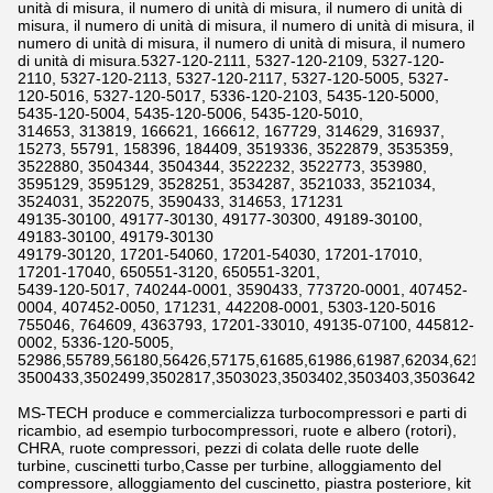
unità di misura, il numero di unità di misura, il numero di unità di
misura, il numero di unità di misura, il numero di unità di misura, il
numero di unità di misura, il numero di unità di misura, il numero
di unità di misura.5327-120-2111, 5327-120-2109, 5327-120-
2110, 5327-120-2113, 5327-120-2117, 5327-120-5005, 5327-
120-5016, 5327-120-5017, 5336-120-2103, 5435-120-5000,
5435-120-5004, 5435-120-5006, 5435-120-5010,
314653, 313819, 166621, 166612, 167729, 314629, 316937,
15273, 55791, 158396, 184409, 3519336, 3522879, 3535359,
3522880, 3504344, 3504344, 3522232, 3522773, 353980,
3595129, 3595129, 3528251, 3534287, 3521033, 3521034,
3524031, 3522075, 3590433, 314653, 171231
49135-30100, 49177-30130, 49177-30300, 49189-30100,
49183-30100, 49179-30130
49179-30120, 17201-54060, 17201-54030, 17201-17010,
17201-17040, 650551-3120, 650551-3201,
5439-120-5017, 740244-0001, 3590433, 773720-0001, 407452-
0004, 407452-0050, 171231, 442208-0001, 5303-120-5016
755046, 764609, 4363793, 17201-33010, 49135-07100, 445812-
0002, 5336-120-5005,
52986,55789,56180,56426,57175,61685,61986,61987,62034,6211
3500433,3502499,3502817,3503023,3503402,3503403,3503642,3
MS-TECH produce e commercializza turbocompressori e parti di
ricambio, ad esempio turbocompressori, ruote e albero (rotori),
CHRA, ruote compressori, pezzi di colata delle ruote delle
turbine, cuscinetti turbo,Casse per turbine, alloggiamento del
compressore, alloggiamento del cuscinetto, piastra posteriore, kit