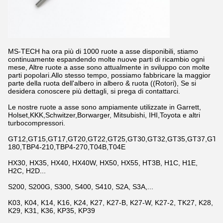
MS-TECH ha ora più di 1000 ruote a asse disponibili, stiamo
continuamente espandendo molte nuove parti di ricambio ogni
mese, Altre ruote a asse sono attualmente in sviluppo con molte
parti popolari.Allo stesso tempo, possiamo fabbricare la maggior
parte della ruota dell'albero in albero & ruota ((Rotori), Se si
desidera conoscere più dettagli, si prega di contattarci.
Le nostre ruote a asse sono ampiamente utilizzate in Garrett,
Holset,KKK,Schwitzer,Borwarger, Mitsubishi, IHI,Toyota e altri
turbocompressori.
GT12,GT15,GT17,GT20,GT22,GT25,GT30,GT32,GT35,GT37,GT42,
180,TBP4-210,TBP4-270,T04B,T04E
HX30, HX35, HX40, HX40W, HX50, HX55, HT3B, H1C, H1E,
H2C, H2D...
S200, S200G, S300, S400, S410, S2A, S3A,...
K03, K04, K14, K16, K24, K27, K27-B, K27-W, K27-2, TK27, K28,
K29, K31, K36, KP35, KP39