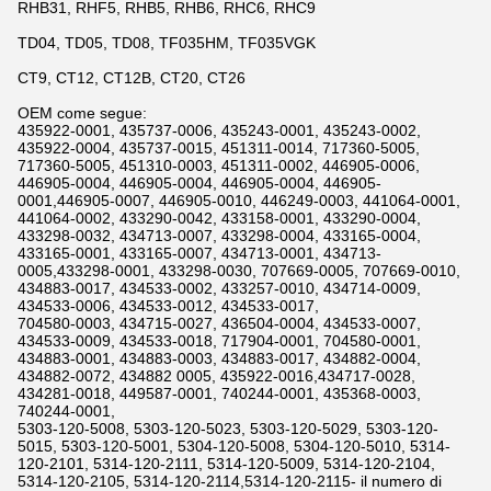
RHB31, RHF5, RHB5, RHB6, RHC6, RHC9
TD04, TD05, TD08, TF035HM, TF035VGK
CT9, CT12, CT12B, CT20, CT26
OEM come segue:
435922-0001, 435737-0006, 435243-0001, 435243-0002,
435922-0004, 435737-0015, 451311-0014, 717360-5005,
717360-5005, 451310-0003, 451311-0002, 446905-0006,
446905-0004, 446905-0004, 446905-0004, 446905-
0001,446905-0007, 446905-0010, 446249-0003, 441064-0001,
441064-0002, 433290-0042, 433158-0001, 433290-0004,
433298-0032, 434713-0007, 433298-0004, 433165-0004,
433165-0001, 433165-0007, 434713-0001, 434713-
0005,433298-0001, 433298-0030, 707669-0005, 707669-0010,
434883-0017, 434533-0002, 433257-0010, 434714-0009,
434533-0006, 434533-0012, 434533-0017,
704580-0003, 434715-0027, 436504-0004, 434533-0007,
434533-0009, 434533-0018, 717904-0001, 704580-0001,
434883-0001, 434883-0003, 434883-0017, 434882-0004,
434882-0072, 434882 0005, 435922-0016,434717-0028,
434281-0018, 449587-0001, 740244-0001, 435368-0003,
740244-0001,
5303-120-5008, 5303-120-5023, 5303-120-5029, 5303-120-
5015, 5303-120-5001, 5304-120-5008, 5304-120-5010, 5314-
120-2101, 5314-120-2111, 5314-120-5009, 5314-120-2104,
5314-120-2105, 5314-120-2114,5314-120-2115- il numero di