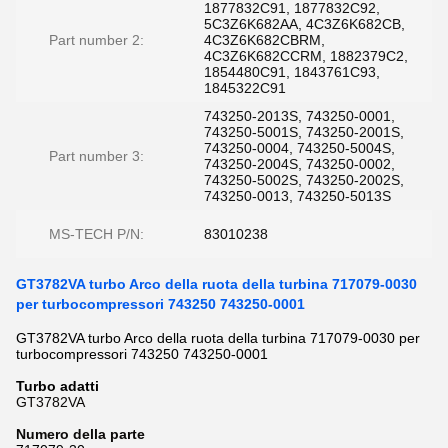
1877832C91, 1877832C92,
5C3Z6K682AA, 4C3Z6K682CB,
Part number 2:
4C3Z6K682CBRM,
4C3Z6K682CCRM, 1882379C2,
1854480C91, 1843761C93,
1845322C91
743250-2013S, 743250-0001,
743250-5001S, 743250-2001S,
743250-0004, 743250-5004S,
Part number 3:
743250-2004S, 743250-0002,
743250-5002S, 743250-2002S,
743250-0013, 743250-5013S
MS-TECH P/N:
83010238
GT3782VA turbo Arco della ruota della turbina 717079-0030
per turbocompressori 743250 743250-0001
GT3782VA turbo Arco della ruota della turbina 717079-0030 per
turbocompressori 743250 743250-0001
Turbo adatti
GT3782VA
Numero della parte