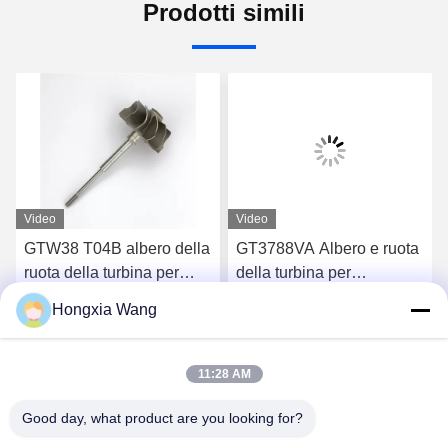
Prodotti simili
Video
Video
GTW38 T04B albero della
GT3788VA Albero e ruota
ruota della turbina per
della turbina per
turbocompressori 407276-
turbocompressori 759331-
Hongxia Wang
6 407276-19 446905-2
22 848212-2 848212-
Chatta Adesso
Chatta Adesso
446905-5
5002S
11:28 AM
Good day, what product are you looking for?