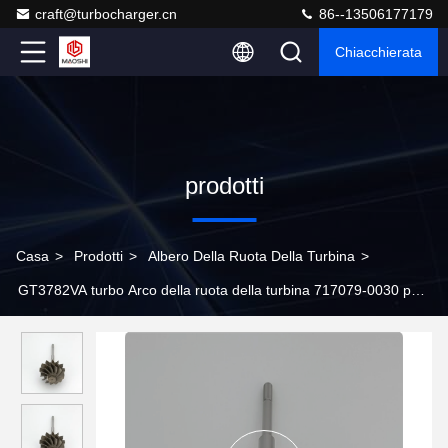
craft@turbocharger.cn
86--13506177179
Chiacchierata
prodotti
Casa
>
Prodotti
>
Albero Della Ruota Della Turbina
>
GT3782VA turbo Arco della ruota della turbina 717079-0030 per
turbocompressori 743250 743250-0001