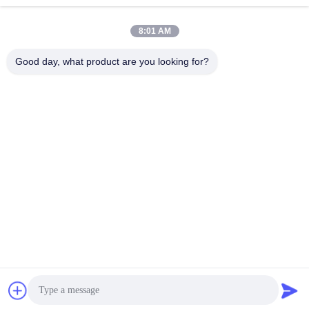
Chatta Adesso
Chatta Adesso
446905-5
5002S
8:01 AM
Good day, what product are you looking for?
Wuxi Maoshi Technology Co., Ltd.
craft@turbocharger.cn
86--13506177179
Via Xinfei, villaggio di Bashi Xinba, città di Xibei, distretto
di Xishan, Wuxi, Jiangsu, Cina
Cina Buona qualità albero della ruota della turbina Fornitore.
2023-2026 turbo-spareparts.com Tutti i diritti riservati.