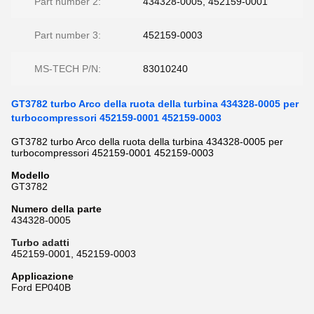
Part number 2:
434328-0005, 452159-0001
Part number 3:
452159-0003
MS-TECH P/N:
83010240
GT3782 turbo Arco della ruota della turbina 434328-0005 per
turbocompressori 452159-0001 452159-0003
GT3782 turbo Arco della ruota della turbina 434328-0005 per
turbocompressori 452159-0001 452159-0003
Modello
GT3782
Numero della parte
434328-0005
Turbo adatti
452159-0001, 452159-0003
Applicazione
Ford EP040B