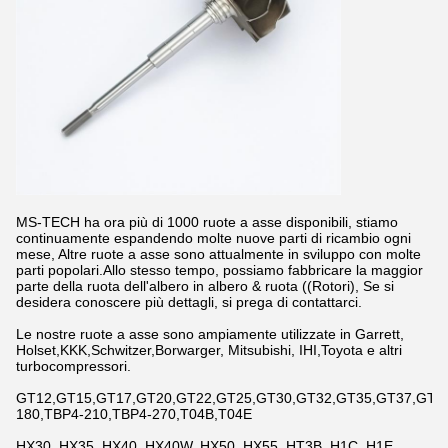
MS-TECH ha ora più di 1000 ruote a asse disponibili, stiamo
continuamente espandendo molte nuove parti di ricambio ogni
mese, Altre ruote a asse sono attualmente in sviluppo con molte
parti popolari.Allo stesso tempo, possiamo fabbricare la maggior
parte della ruota dell'albero in albero & ruota ((Rotori), Se si
desidera conoscere più dettagli, si prega di contattarci.
Le nostre ruote a asse sono ampiamente utilizzate in Garrett,
Holset,KKK,Schwitzer,Borwarger, Mitsubishi, IHI,Toyota e altri
turbocompressori.
GT12,GT15,GT17,GT20,GT22,GT25,GT30,GT32,GT35,GT37,GT42,
180,TBP4-210,TBP4-270,T04B,T04E
HX30, HX35, HX40, HX40W, HX50, HX55, HT3B, H1C, H1E,