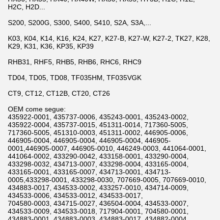
H2C, H2D...
S200, S200G, S300, S400, S410, S2A, S3A,...
K03, K04, K14, K16, K24, K27, K27-B, K27-W, K27-2, TK27, K28,
K29, K31, K36, KP35, KP39
RHB31, RHF5, RHB5, RHB6, RHC6, RHC9
TD04, TD05, TD08, TF035HM, TF035VGK
CT9, CT12, CT12B, CT20, CT26
OEM come segue:
435922-0001, 435737-0006, 435243-0001, 435243-0002,
435922-0004, 435737-0015, 451311-0014, 717360-5005,
717360-5005, 451310-0003, 451311-0002, 446905-0006,
446905-0004, 446905-0004, 446905-0004, 446905-
0001,446905-0007, 446905-0010, 446249-0003, 441064-0001,
441064-0002, 433290-0042, 433158-0001, 433290-0004,
433298-0032, 434713-0007, 433298-0004, 433165-0004,
433165-0001, 433165-0007, 434713-0001, 434713-
0005,433298-0001, 433298-0030, 707669-0005, 707669-0010,
434883-0017, 434533-0002, 433257-0010, 434714-0009,
434533-0006, 434533-0012, 434533-0017,
704580-0003, 434715-0027, 436504-0004, 434533-0007,
434533-0009, 434533-0018, 717904-0001, 704580-0001,
434883-0001, 434883-0003, 434883-0017, 434882-0004,