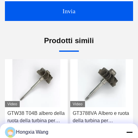
Invia
Prodotti simili
Video
Video
GTW38 T04B albero della
GT3788VA Albero e ruota
ruota della turbina per
della turbina per
turbocompressori 407276-
turbocompressori 759331-
Hongxia Wang
6 407276-19 446905-2
22 848212-2 848212-