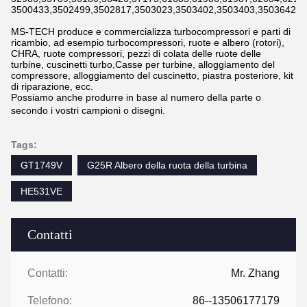
3500433,3502499,3502817,3503023,3503402,3503403,3503642,3
MS-TECH produce e commercializza turbocompressori e parti di
ricambio, ad esempio turbocompressori, ruote e albero (rotori),
CHRA, ruote compressori, pezzi di colata delle ruote delle
turbine, cuscinetti turbo,Casse per turbine, alloggiamento del
compressore, alloggiamento del cuscinetto, piastra posteriore, kit
di riparazione, ecc.
Possiamo anche produrre in base al numero della parte o
secondo i vostri campioni o disegni.
Tags:
GT1749V
G25R Albero della ruota della turbina
HE531VE
Contatti
Contatti:
Mr. Zhang
Telefono:
86--13506177179