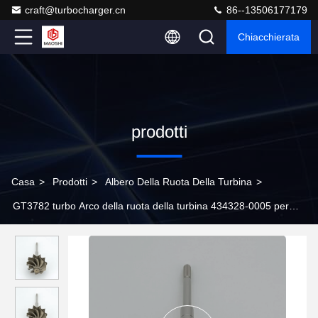
craft@turbocharger.cn
86--13506177179
Chiacchierata
prodotti
Casa
>
Prodotti
>
Albero Della Ruota Della Turbina
>
GT3782 turbo Arco della ruota della turbina 434328-0005 per
turbocompressori 452159-0001 452159-0003