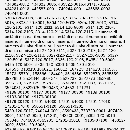
434882-0072, 434882 0005, 435922-0016,434717-0028,
434281-0018, 449587-0001, 740244-0001, 435368-0003,
740244-0001,
5303-120-5008, 5303-120-5023, 5303-120-5029, 5303-120-
5015, 5303-120-5001, 5304-120-5008, 5304-120-5010, 5314-
120-2101, 5314-120-2111, 5314-120-5009, 5314-120-2104,
5314-120-2105, 5314-120-2114,5314-120-2115- il numero di
unità di misura, il numero di unità di misura, il numero di unità di
misura, il numero di unità di misura, il numero di unità di misura, il
numero di unità di misura, il numero di unità di misura, il numero
di unità di misura.5327-120-2111, 5327-120-2109, 5327-120-
2110, 5327-120-2113, 5327-120-2117, 5327-120-5005, 5327-
120-5016, 5327-120-5017, 5336-120-2103, 5435-120-5000,
5435-120-5004, 5435-120-5006, 5435-120-5010,
314653, 313819, 166621, 166612, 167729, 314629, 316937,
15273, 55791, 158396, 184409, 3519336, 3522879, 3535359,
3522880, 3504344, 3504344, 3522232, 3522773, 353980,
3595129, 3595129, 3528251, 3534287, 3521033, 3521034,
3524031, 3522075, 3590433, 314653, 171231
49135-30100, 49177-30130, 49177-30300, 49189-30100,
49183-30100, 49179-30130
49179-30120, 17201-54060, 17201-54030, 17201-17010,
17201-17040, 650551-3120, 650551-3201,
5439-120-5017, 740244-0001, 3590433, 773720-0001, 407452-
0004, 407452-0050, 171231, 442208-0001, 5303-120-5016
755046, 764609, 4363793, 17201-33010, 49135-07100, 445812-
0002, 5336-120-5005,
52986,55789,56180,56426,57175,61685,61986,61987,62034,6211