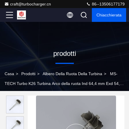
craft@turbocharger.cn
86--13506177179
Chiacchierata
prodotti
Casa
>
Prodotti
>
Albero Della Ruota Della Turbina
>
MS-
TECH Turbo K26 Turbina Arco della ruota Ind 64,4 mm Exd 54,55
mm Lame 9 lunghezza 136,5 mm