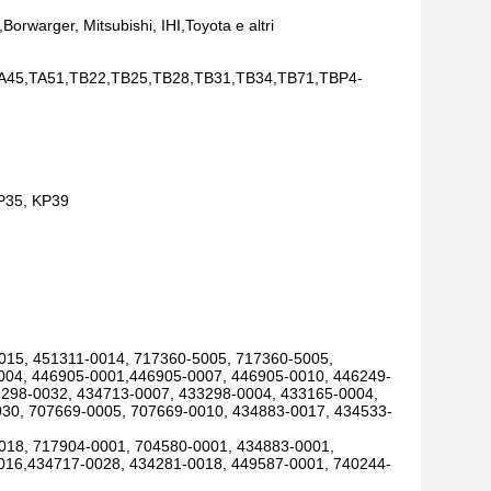
orwarger, Mitsubishi, IHI,Toyota e altri
45,TA51,TB22,TB25,TB28,TB31,TB34,TB71,TBP4-
KP35, KP39
015, 451311-0014, 717360-5005, 717360-5005,
004, 446905-0001,446905-0007, 446905-0010, 446249-
3298-0032, 434713-0007, 433298-0004, 433165-0004,
30, 707669-0005, 707669-0010, 434883-0017, 434533-
018, 717904-0001, 704580-0001, 434883-0001,
016,434717-0028, 434281-0018, 449587-0001, 740244-