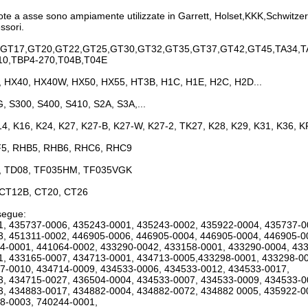
ote a asse sono ampiamente utilizzate in Garrett, Holset,KKK,Schwitzer,B
ssori.
GT17,GT20,GT22,GT25,GT30,GT32,GT35,GT37,GT42,GT45,TA34,TA
10,TBP4-270,T04B,T04E
 HX40, HX40W, HX50, HX55, HT3B, H1C, H1E, H2C, H2D...
, S300, S400, S410, S2A, S3A,...
14, K16, K24, K27, K27-B, K27-W, K27-2, TK27, K28, K29, K31, K36, 
5, RHB5, RHB6, RHC6, RHC9
, TD08, TF035HM, TF035VGK
 CT12B, CT20, CT26
egue:
, 435737-0006, 435243-0001, 435243-0002, 435922-0004, 435737-0
, 451311-0002, 446905-0006, 446905-0004, 446905-0004, 446905-0
4-0001, 441064-0002, 433290-0042, 433158-0001, 433290-0004, 43
, 433165-0007, 434713-0001, 434713-0005,433298-0001, 433298-00
7-0010, 434714-0009, 434533-0006, 434533-0012, 434533-0017,
, 434715-0027, 436504-0004, 434533-0007, 434533-0009, 434533-0
, 434883-0017, 434882-0004, 434882-0072, 434882 0005, 435922-0
8-0003, 740244-0001,