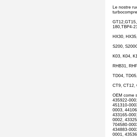
Le nostre ru
turbocompre
GT12,GT15,
180,TBP4-2
HX30, HX35,
S200, S200G
K03, K04, K
RHB31, RHF
TD04, TD05
CT9, CT12,
OEM come s
435922-0001
451310-0003
0003, 44106
433165-0001
0002, 43325
704580-0003
434883-0003
0001, 43536