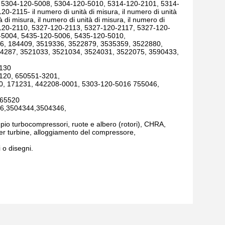
 5304-120-5008, 5304-120-5010, 5314-120-2101, 5314-
115- il numero di unità di misura, il numero di unità
à di misura, il numero di unità di misura, il numero di
7-120-2110, 5327-120-2113, 5327-120-2117, 5327-120-
-5004, 5435-120-5006, 5435-120-5010,
96, 184409, 3519336, 3522879, 3535359, 3522880,
4287, 3521033, 3521034, 3524031, 3522075, 3590433,
0130
120, 650551-3201,
0, 171231, 442208-0001, 5303-120-5016 755046,
,65520
6,3504344,3504346,
o turbocompressori, ruote e albero (rotori), CHRA,
 per turbine, alloggiamento del compressore,
 o disegni.