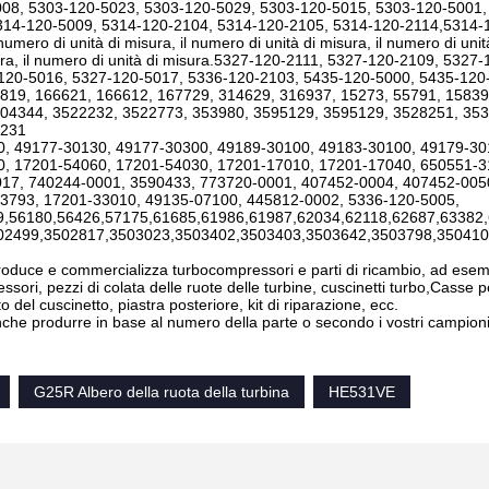
08, 5303-120-5023, 5303-120-5029, 5303-120-5015, 5303-120-5001,
14-120-5009, 5314-120-2104, 5314-120-2105, 5314-120-2114,5314-120-2
 numero di unità di misura, il numero di unità di misura, il numero di unit
sura, il numero di unità di misura.5327-120-2111, 5327-120-2109, 532
120-5016, 5327-120-5017, 5336-120-2103, 5435-120-5000, 5435-120
819, 166621, 166612, 167729, 314629, 316937, 15273, 55791, 1583
04344, 3522232, 3522773, 353980, 3595129, 3595129, 3528251, 353
1231
, 49177-30130, 49177-30300, 49189-30100, 49183-30100, 49179-3
, 17201-54060, 17201-54030, 17201-17010, 17201-17040, 650551-3
17, 740244-0001, 3590433, 773720-0001, 407452-0004, 407452-005
3793, 17201-33010, 49135-07100, 445812-0002, 5336-120-5005,
9,56180,56426,57175,61685,61986,61987,62034,62118,62687,63382
02499,3502817,3503023,3503402,3503403,3503642,3503798,350410
uce e commercializza turbocompressori e parti di ricambio, ad esempi
ssori, pezzi di colata delle ruote delle turbine, cuscinetti turbo,Casse
 del cuscinetto, piastra posteriore, kit di riparazione, ecc.
he produrre in base al numero della parte o secondo i vostri campioni
G25R Albero della ruota della turbina
HE531VE