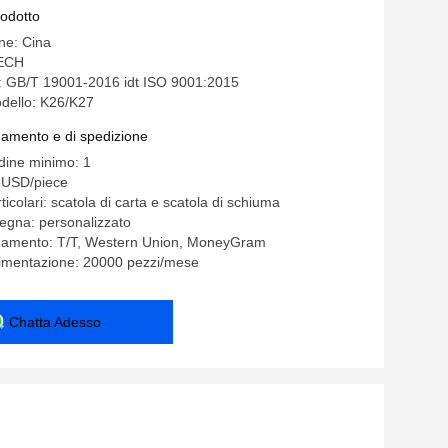
m
rodotto
ine: Cina
ECH
e: GB/T 19001-2016 idt ISO 9001:2015
dello: K26/K27
gamento e di spedizione
rdine minimo: 1
5USD/piece
ticolari: scatola di carta e scatola di schiuma
egna: personalizzato
agamento: T/T, Western Union, MoneyGram
limentazione: 20000 pezzi/mese
Chatta Adesso