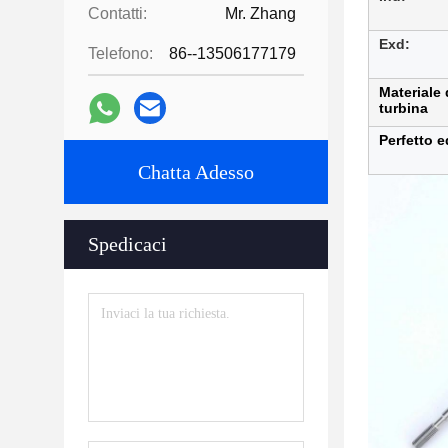
Contatti:
Mr. Zhang
Exd:
Telefono:
86--13506177179
Materiale 
turbina
Perfetto e
Chatta Adesso
Spedicaci