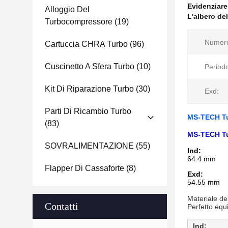
Evidenziar
Alloggio Del
L'albero de
Turbocompressore
(19)
Numero
Cartuccia CHRA Turbo
(96)
Cuscinetto A Sfera Turbo
(10)
Periodo
Kit Di Riparazione Turbo
(30)
Exd:
Parti Di Ricambio Turbo
MS-TECH Tu
(83)
MS-TECH Tu
SOVRALIMENTAZIONE
(55)
Ind:
64.4 mm
Flapper Di Cassaforte
(8)
Exd:
54.55 mm
Materiale de
Contatti
Perfetto equi
Ind: