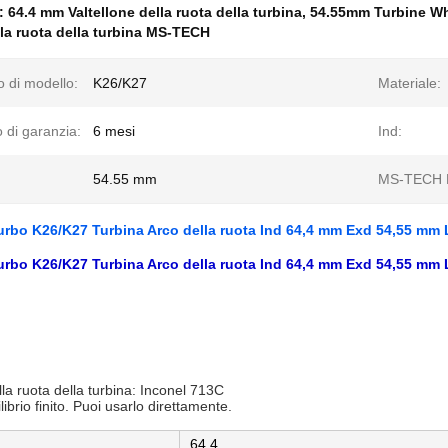
e:
64.4 mm Valtellone della ruota della turbina
,
54.55mm Turbine Wh
lla ruota della turbina MS-TECH
 di modello:
K26/K27
Materiale:
 di garanzia:
6 mesi
Ind:
54.55 mm
MS-TECH 
rbo K26/K27 Turbina Arco della ruota Ind 64,4 mm Exd 54,55 mm
rbo K26/K27 Turbina Arco della ruota Ind 64,4 mm Exd 54,55 mm
lla ruota della turbina: Inconel 713C
librio finito. Puoi usarlo direttamente.
64.4