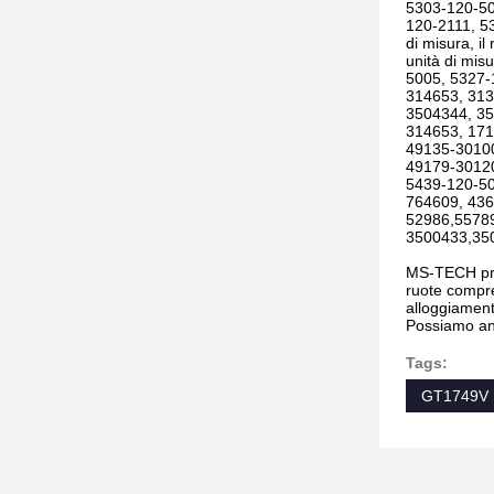
5303-120-50
120-2111, 53
di misura, il
unità di mi
5005, 5327-
314653, 313
3504344, 35
314653, 17
49135-30100
49179-30120
5439-120-50
764609, 436
52986,5578
3500433,35
MS-TECH prod
ruote compre
alloggiamento
Possiamo anc
Tags:
GT1749V