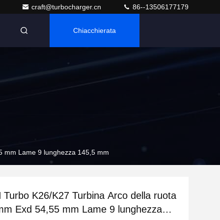
craft@turbocharger.cn
86--13506177179
Chiacchierata
n
,55 mm Lame 9 lunghezza 145,5 mm
urbo K26/K27 Turbina Arco della ruota
 mm Exd 54,55 mm Lame 9 lunghezza