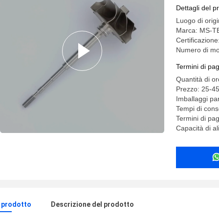
145,5 m
Dettagli del p
Luogo di orig
Marca: MS-T
Certificazion
Numero di mo
Termini di pa
Quantità di o
Prezzo: 25-4
Imballaggi par
Tempi di cons
Termini di p
Capacità di a
l prodotto
Descrizione del prodotto