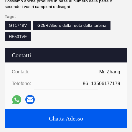
Possiamo anche produrre in base al numero della parte o
secondo i vostri campioni o disegni.
Tags:
GT1749V
G25R Albero della ruota della turbina
HE531VE
Contatti
Contatti:
Mr. Zhang
Telefono:
86--13506177179
Chatta Adesso