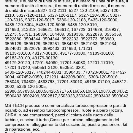
misura, il numero di unità di misura, il numero di unità di misura, il
numero di unità di misura, il numero di unità di misura, il numero
di unità di misura.5327-120-2111, 5327-120-2109, 5327-120-
2110, 5327-120-2113, 5327-120-2117, 5327-120-5005, 5327-
120-5016, 5327-120-5017, 5336-120-2103, 5435-120-5000,
5435-120-5004, 5435-120-5006, 5435-120-5010,
314653, 313819, 166621, 166612, 167729, 314629, 316937,
15273, 55791, 158396, 184409, 3519336, 3522879, 3535359,
3522880, 3504344, 3504344, 3522232, 3522773, 353980,
3595129, 3595129, 3528251, 3534287, 3521033, 3521034,
3524031, 3522075, 3590433, 314653, 171231
49135-30100, 49177-30130, 49177-30300, 49189-30100,
49183-30100, 49179-30130
49179-30120, 17201-54060, 17201-54030, 17201-17010,
17201-17040, 650551-3120, 650551-3201,
5439-120-5017, 740244-0001, 3590433, 773720-0001, 407452-
0004, 407452-0050, 171231, 442208-0001, 5303-120-5016
755046, 764609, 4363793, 17201-33010, 49135-07100, 445812-
0002, 5336-120-5005,
52986,55789,56180,56426,57175,61685,61986,61987,62034,6211
3500433,3502499,3502817,3503023,3503402,3503403,3503642,3
MS-TECH produce e commercializza turbocompressori e parti di
ricambio, ad esempio turbocompressori, ruote e albero (rotori),
CHRA, ruote compressori, pezzi di colata delle ruote delle
turbine, cuscinetti turbo,Casse per turbine, alloggiamento del
compressore, alloggiamento del cuscinetto, piastra posteriore, kit
di riparazione, ecc.