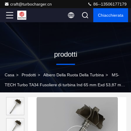
craft@turbocharger.cn
86--13506177179
Chiacchierata
prodotti
Casa
>
Prodotti
>
Albero Della Ruota Della Turbina
>
MS-
TECH Turbo TA34 Fusoliere di turbina Ind 65 mm Exd 53,87 mm
Lame 9