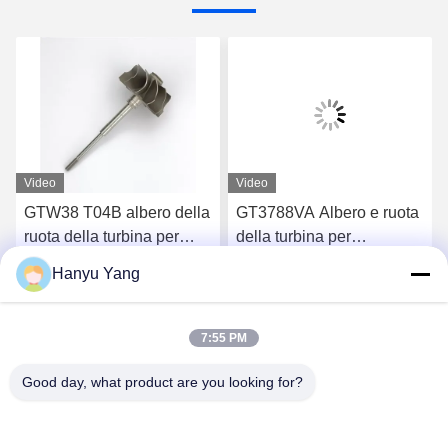
Video
Video
GTW38 T04B albero della
GT3788VA Albero e ruota
ruota della turbina per
della turbina per
turbocompressori 407276-
turbocompressori 759331-
Hanyu Yang
6 407276-19 446905-2
22 848212-2 848212-
Chatta Adesso
Chatta Adesso
446905-5
5002S
7:55 PM
Good day, what product are you looking for?