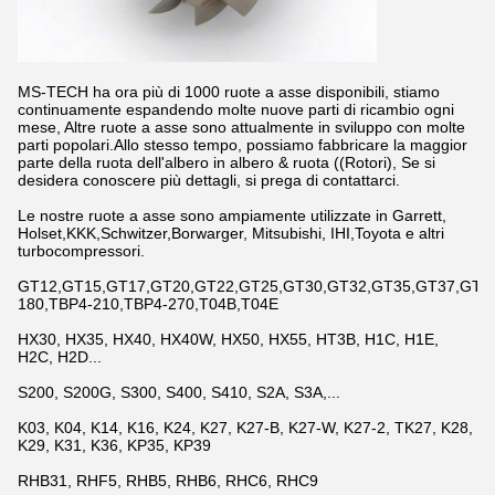
MS-TECH ha ora più di 1000 ruote a asse disponibili, stiamo
continuamente espandendo molte nuove parti di ricambio ogni
mese, Altre ruote a asse sono attualmente in sviluppo con molte
parti popolari.Allo stesso tempo, possiamo fabbricare la maggior
parte della ruota dell'albero in albero & ruota ((Rotori), Se si
desidera conoscere più dettagli, si prega di contattarci.
Le nostre ruote a asse sono ampiamente utilizzate in Garrett,
Holset,KKK,Schwitzer,Borwarger, Mitsubishi, IHI,Toyota e altri
turbocompressori.
GT12,GT15,GT17,GT20,GT22,GT25,GT30,GT32,GT35,GT37,GT42,
180,TBP4-210,TBP4-270,T04B,T04E
HX30, HX35, HX40, HX40W, HX50, HX55, HT3B, H1C, H1E,
H2C, H2D...
S200, S200G, S300, S400, S410, S2A, S3A,...
K03, K04, K14, K16, K24, K27, K27-B, K27-W, K27-2, TK27, K28,
K29, K31, K36, KP35, KP39
RHB31, RHF5, RHB5, RHB6, RHC6, RHC9