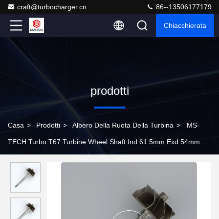
craft@turbocharger.cn
86--13506177179
Chiacchierata
prodotti
Casa
>
Prodotti
>
Albero Della Ruota Della Turbina
>
MS-
TECH Turbo T67 Turbine Wheel Shaft Ind 61.5mm Exd 54mm
Lame 9 Lunghezza121.5mm