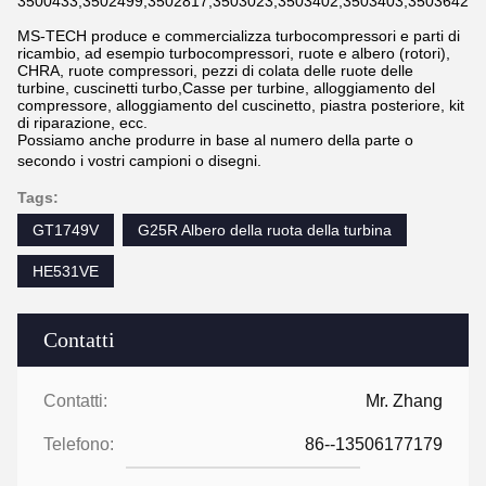
3500433,3502499,3502817,3503023,3503402,3503403,3503642,3
MS-TECH produce e commercializza turbocompressori e parti di
ricambio, ad esempio turbocompressori, ruote e albero (rotori),
CHRA, ruote compressori, pezzi di colata delle ruote delle
turbine, cuscinetti turbo,Casse per turbine, alloggiamento del
compressore, alloggiamento del cuscinetto, piastra posteriore, kit
di riparazione, ecc.
Possiamo anche produrre in base al numero della parte o
secondo i vostri campioni o disegni.
Tags:
GT1749V
G25R Albero della ruota della turbina
HE531VE
Contatti
Contatti:
Mr. Zhang
Telefono:
86--13506177179