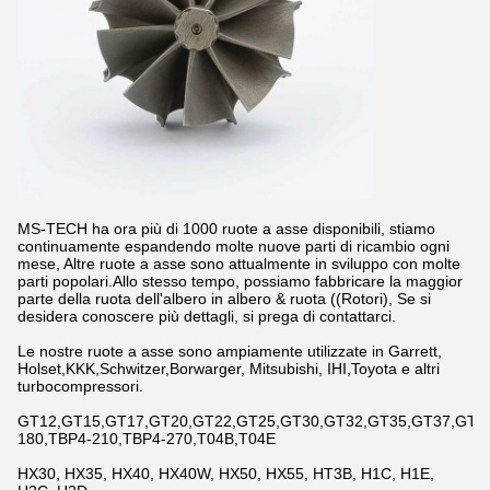
MS-TECH ha ora più di 1000 ruote a asse disponibili, stiamo
continuamente espandendo molte nuove parti di ricambio ogni
mese, Altre ruote a asse sono attualmente in sviluppo con molte
parti popolari.Allo stesso tempo, possiamo fabbricare la maggior
parte della ruota dell'albero in albero & ruota ((Rotori), Se si
desidera conoscere più dettagli, si prega di contattarci.
Le nostre ruote a asse sono ampiamente utilizzate in Garrett,
Holset,KKK,Schwitzer,Borwarger, Mitsubishi, IHI,Toyota e altri
turbocompressori.
GT12,GT15,GT17,GT20,GT22,GT25,GT30,GT32,GT35,GT37,GT42,
180,TBP4-210,TBP4-270,T04B,T04E
HX30, HX35, HX40, HX40W, HX50, HX55, HT3B, H1C, H1E,