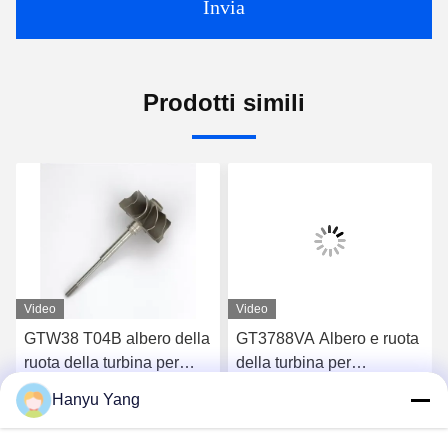
Invia
Prodotti simili
Video
Video
GTW38 T04B albero della
GT3788VA Albero e ruota
ruota della turbina per
della turbina per
turbocompressori 407276-
turbocompressori 759331-
Hanyu Yang
6 407276-19 446905-2
22 848212-2 848212-
Chatta Adesso
Chatta Adesso
446905-5
5002S