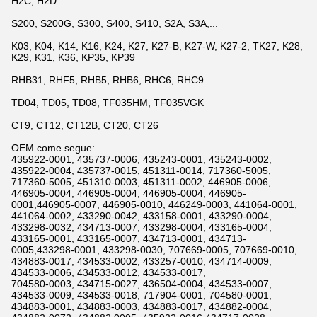
H2C, H2D...
S200, S200G, S300, S400, S410, S2A, S3A,...
K03, K04, K14, K16, K24, K27, K27-B, K27-W, K27-2, TK27, K28,
K29, K31, K36, KP35, KP39
RHB31, RHF5, RHB5, RHB6, RHC6, RHC9
TD04, TD05, TD08, TF035HM, TF035VGK
CT9, CT12, CT12B, CT20, CT26
OEM come segue:
435922-0001, 435737-0006, 435243-0001, 435243-0002,
435922-0004, 435737-0015, 451311-0014, 717360-5005,
717360-5005, 451310-0003, 451311-0002, 446905-0006,
446905-0004, 446905-0004, 446905-0004, 446905-
0001,446905-0007, 446905-0010, 446249-0003, 441064-0001,
441064-0002, 433290-0042, 433158-0001, 433290-0004,
433298-0032, 434713-0007, 433298-0004, 433165-0004,
433165-0001, 433165-0007, 434713-0001, 434713-
0005,433298-0001, 433298-0030, 707669-0005, 707669-0010,
434883-0017, 434533-0002, 433257-0010, 434714-0009,
434533-0006, 434533-0012, 434533-0017,
704580-0003, 434715-0027, 436504-0004, 434533-0007,
434533-0009, 434533-0018, 717904-0001, 704580-0001,
434883-0001, 434883-0003, 434883-0017, 434882-0004,