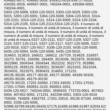
434882-0072, 434882 0005, 435922-0016,434717-0028,
434281-0018, 449587-0001, 740244-0001, 435368-0003,
740244-0001,
5303-120-5008, 5303-120-5023, 5303-120-5029, 5303-120-
5015, 5303-120-5001, 5304-120-5008, 5304-120-5010, 5314-
120-2101, 5314-120-2111, 5314-120-5009, 5314-120-2104,
5314-120-2105, 5314-120-2114,5314-120-2115- il numero di
unità di misura, il numero di unità di misura, il numero di unità di
misura, il numero di unità di misura, il numero di unità di misura, il
numero di unità di misura, il numero di unità di misura, il numero
di unità di misura.5327-120-2111, 5327-120-2109, 5327-120-
2110, 5327-120-2113, 5327-120-2117, 5327-120-5005, 5327-
120-5016, 5327-120-5017, 5336-120-2103, 5435-120-5000,
5435-120-5004, 5435-120-5006, 5435-120-5010,
314653, 313819, 166621, 166612, 167729, 314629, 316937,
15273, 55791, 158396, 184409, 3519336, 3522879, 3535359,
3522880, 3504344, 3504344, 3522232, 3522773, 353980,
3595129, 3595129, 3528251, 3534287, 3521033, 3521034,
3524031, 3522075, 3590433, 314653, 171231
49135-30100, 49177-30130, 49177-30300, 49189-30100,
49183-30100, 49179-30130
49179-30120, 17201-54060, 17201-54030, 17201-17010,
17201-17040, 650551-3120, 650551-3201,
5439-120-5017, 740244-0001, 3590433, 773720-0001, 407452-
0004, 407452-0050, 171231, 442208-0001, 5303-120-5016
755046, 764609, 4363793, 17201-33010, 49135-07100, 445812-
0002, 5336-120-5005,
52986,55789,56180,56426,57175,61685,61986,61987,62034,6211