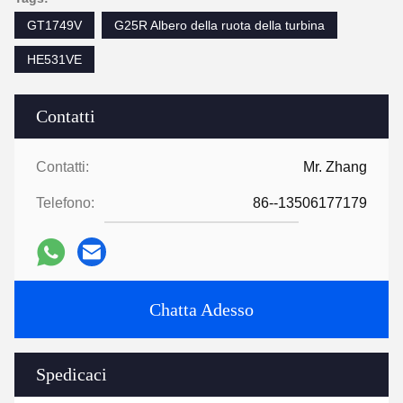
GT1749V
G25R Albero della ruota della turbina
HE531VE
Contatti
Contatti:
Mr. Zhang
Telefono:
86--13506177179
Chatta Adesso
Spedicaci