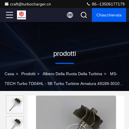
craft@turbocharger.cn
86--13506177179
Chiacchierata
prodotti
Casa
>
Prodotti
>
Albero Della Ruota Della Turbina
>
MS-
TECH Turbo TD04HL - 9B Turbo Turbine Arnatura 49189-30100
49177-30100 Ind:52mm Exd:45.65mm Blades9.