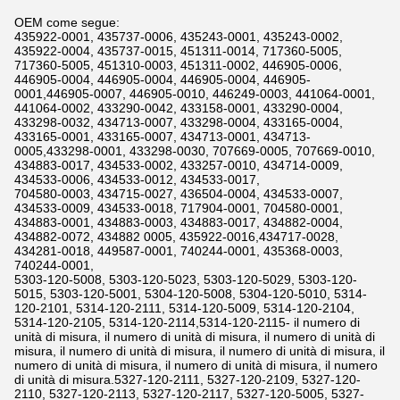
OEM come segue:
435922-0001, 435737-0006, 435243-0001, 435243-0002,
435922-0004, 435737-0015, 451311-0014, 717360-5005,
717360-5005, 451310-0003, 451311-0002, 446905-0006,
446905-0004, 446905-0004, 446905-0004, 446905-
0001,446905-0007, 446905-0010, 446249-0003, 441064-0001,
441064-0002, 433290-0042, 433158-0001, 433290-0004,
433298-0032, 434713-0007, 433298-0004, 433165-0004,
433165-0001, 433165-0007, 434713-0001, 434713-
0005,433298-0001, 433298-0030, 707669-0005, 707669-0010,
434883-0017, 434533-0002, 433257-0010, 434714-0009,
434533-0006, 434533-0012, 434533-0017,
704580-0003, 434715-0027, 436504-0004, 434533-0007,
434533-0009, 434533-0018, 717904-0001, 704580-0001,
434883-0001, 434883-0003, 434883-0017, 434882-0004,
434882-0072, 434882 0005, 435922-0016,434717-0028,
434281-0018, 449587-0001, 740244-0001, 435368-0003,
740244-0001,
5303-120-5008, 5303-120-5023, 5303-120-5029, 5303-120-
5015, 5303-120-5001, 5304-120-5008, 5304-120-5010, 5314-
120-2101, 5314-120-2111, 5314-120-5009, 5314-120-2104,
5314-120-2105, 5314-120-2114,5314-120-2115- il numero di
unità di misura, il numero di unità di misura, il numero di unità di
misura, il numero di unità di misura, il numero di unità di misura, il
numero di unità di misura, il numero di unità di misura, il numero
di unità di misura.5327-120-2111, 5327-120-2109, 5327-120-
2110, 5327-120-2113, 5327-120-2117, 5327-120-5005, 5327-