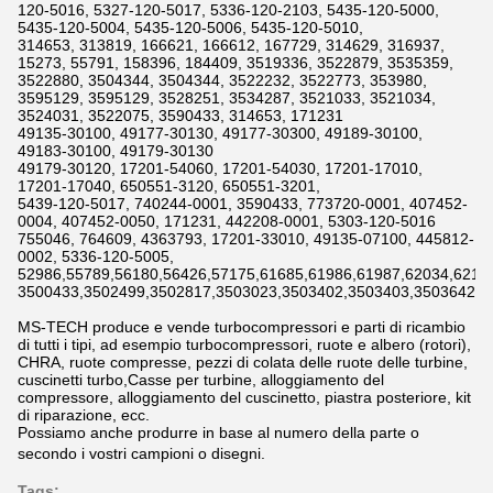
120-5016, 5327-120-5017, 5336-120-2103, 5435-120-5000,
5435-120-5004, 5435-120-5006, 5435-120-5010,
314653, 313819, 166621, 166612, 167729, 314629, 316937,
15273, 55791, 158396, 184409, 3519336, 3522879, 3535359,
3522880, 3504344, 3504344, 3522232, 3522773, 353980,
3595129, 3595129, 3528251, 3534287, 3521033, 3521034,
3524031, 3522075, 3590433, 314653, 171231
49135-30100, 49177-30130, 49177-30300, 49189-30100,
49183-30100, 49179-30130
49179-30120, 17201-54060, 17201-54030, 17201-17010,
17201-17040, 650551-3120, 650551-3201,
5439-120-5017, 740244-0001, 3590433, 773720-0001, 407452-
0004, 407452-0050, 171231, 442208-0001, 5303-120-5016
755046, 764609, 4363793, 17201-33010, 49135-07100, 445812-
0002, 5336-120-5005,
52986,55789,56180,56426,57175,61685,61986,61987,62034,6211
3500433,3502499,3502817,3503023,3503402,3503403,3503642,3
MS-TECH produce e vende turbocompressori e parti di ricambio
di tutti i tipi, ad esempio turbocompressori, ruote e albero (rotori),
CHRA, ruote compresse, pezzi di colata delle ruote delle turbine,
cuscinetti turbo,Casse per turbine, alloggiamento del
compressore, alloggiamento del cuscinetto, piastra posteriore, kit
di riparazione, ecc.
Possiamo anche produrre in base al numero della parte o
secondo i vostri campioni o disegni.
Tags: