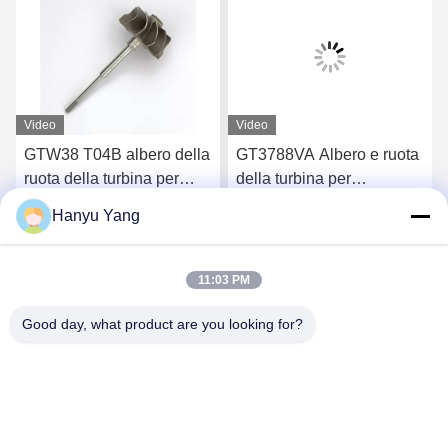
Video
Video
GTW38 T04B albero della
GT3788VA Albero e ruota
ruota della turbina per
della turbina per
turbocompressori 407276-
turbocompressori 759331-
Hanyu Yang
6 407276-19 446905-2
22 848212-2 848212-
Chatta Adesso
Chatta Adesso
446905-5
5002S
11:03 PM
Good day, what product are you looking for?
Wuxi Maoshi Technology Co., Ltd.
craft@turbocharger.cn