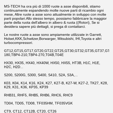
MS-TECH ha ora più di 1000 ruote a asse disponibili, stiamo
continuamente espandendo molte nuove parti di ricambio ogni
mese, Altre ruote a asse sono attualmente in sviluppo con molte
parti popolari.Allo stesso tempo, possiamo fabbricare la maggior
parte della ruota dell'albero in albero & ruota ((Rotori), Se si
desidera sapere più dettagli, si prega di contattarci.
Le nostre ruote a asse sono ampiamente utilizzate in Garrett,
Holset,KKK,Schwitzer,Borwarger, Mitsubishi, IHI,Toyota e altri
turbocompressori.
GT12,GT15,GT17,GT20,GT22,GT25,GT30,GT32,GT35,GT37,GT42,
180,TBP4-210,TBP4-270,T04B,T04E
HX30, HX35, HX40, HX40W, HX50, HX55, HT3B, H1C, H1E,
H2C, H2D...
S200, S200G, S300, S400, S410, S2A, S3A,...
K03, K04, K14, K16, K24, K27, K27-B, K27-W, K27-2, TK27, K28,
K29, K31, K36, KP35, KP39
RHB31, RHF5, RHB5, RHB6, RHC6, RHC9
TD04, TD05, TD08, TF035HM, TF035VGK
CT9, CT12, CT12B, CT20, CT26