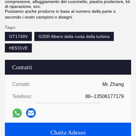
compressore, alloggiamento del cuscinetto, piastra posteriore, kit
di riparazione, ecc.
Possiamo anche produrre in base al numero della parte o
secondo i vostri campioni o disegni.
Tags:
GT1749V
G25R Albero della ruota della turbina
HE531VE
Contatti
Contatti:
Mr. Zhang
Telefono:
86--13506177179
Chatta Adesso