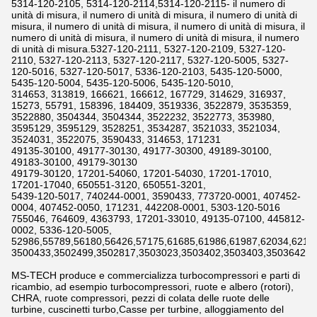
5314-120-2105, 5314-120-2114,5314-120-2115- il numero di
unità di misura, il numero di unità di misura, il numero di unità di
misura, il numero di unità di misura, il numero di unità di misura, il
numero di unità di misura, il numero di unità di misura, il numero
di unità di misura.5327-120-2111, 5327-120-2109, 5327-120-
2110, 5327-120-2113, 5327-120-2117, 5327-120-5005, 5327-
120-5016, 5327-120-5017, 5336-120-2103, 5435-120-5000,
5435-120-5004, 5435-120-5006, 5435-120-5010,
314653, 313819, 166621, 166612, 167729, 314629, 316937,
15273, 55791, 158396, 184409, 3519336, 3522879, 3535359,
3522880, 3504344, 3504344, 3522232, 3522773, 353980,
3595129, 3595129, 3528251, 3534287, 3521033, 3521034,
3524031, 3522075, 3590433, 314653, 171231
49135-30100, 49177-30130, 49177-30300, 49189-30100,
49183-30100, 49179-30130
49179-30120, 17201-54060, 17201-54030, 17201-17010,
17201-17040, 650551-3120, 650551-3201,
5439-120-5017, 740244-0001, 3590433, 773720-0001, 407452-
0004, 407452-0050, 171231, 442208-0001, 5303-120-5016
755046, 764609, 4363793, 17201-33010, 49135-07100, 445812-
0002, 5336-120-5005,
52986,55789,56180,56426,57175,61685,61986,61987,62034,6211
3500433,3502499,3502817,3503023,3503402,3503403,3503642,3
MS-TECH produce e commercializza turbocompressori e parti di
ricambio, ad esempio turbocompressori, ruote e albero (rotori),
CHRA, ruote compressori, pezzi di colata delle ruote delle
turbine, cuscinetti turbo,Casse per turbine, alloggiamento del