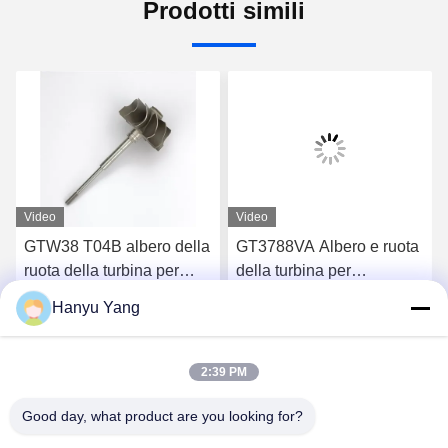
Prodotti simili
Video
Video
GTW38 T04B albero della
GT3788VA Albero e ruota
ruota della turbina per
della turbina per
turbocompressori 407276-
turbocompressori 759331-
Hanyu Yang
6 407276-19 446905-2
22 848212-2 848212-
Chatta Adesso
Chatta Adesso
446905-5
5002S
2:39 PM
Good day, what product are you looking for?