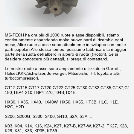
MS-TECH ha ora più di 1000 ruote a asse disponibili, stiamo
continuamente espandendo molte nuove parti di ricambio ogni
mese, Altre ruote a asse sono attualmente in sviluppo con molte
parti popolari.Allo stesso tempo, possiamo fabbricare la maggior
parte della ruota dell'albero in albero & ruota ((Rotori), Se si
desidera conoscere più dettagli, si prega di contattarci.
Le nostre ruote a asse sono ampiamente utilizzate in Garrett,
Holset,KKK,Schwitzer,Borwarger, Mitsubishi, IHI,Toyota e altri
turbocompressori.
GT12,GT15,GT17,GT20,GT22,GT25,GT30,GT32,GT35,GT37,GT42,
180,TBP4-210,TBP4-270,T04B,T04E
HX30, HX35, HX40, HX40W, HX50, HX55, HT3B, H1C, H1E,
H2C, H2D...
S200, S200G, S300, S400, S410, S2A, S3A,...
K03, K04, K14, K16, K24, K27, K27-B, K27-W, K27-2, TK27, K28,
K29, K31, K36, KP35, KP39