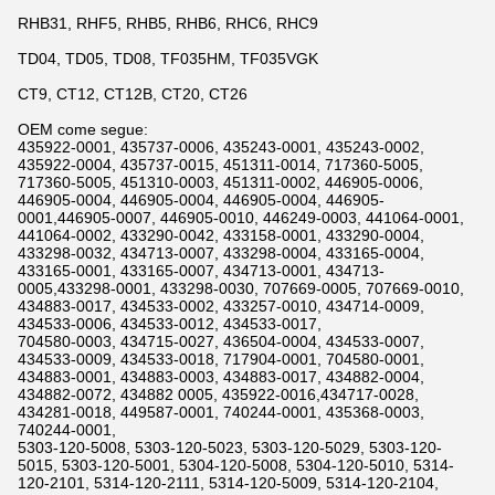
RHB31, RHF5, RHB5, RHB6, RHC6, RHC9
TD04, TD05, TD08, TF035HM, TF035VGK
CT9, CT12, CT12B, CT20, CT26
OEM come segue:
435922-0001, 435737-0006, 435243-0001, 435243-0002,
435922-0004, 435737-0015, 451311-0014, 717360-5005,
717360-5005, 451310-0003, 451311-0002, 446905-0006,
446905-0004, 446905-0004, 446905-0004, 446905-
0001,446905-0007, 446905-0010, 446249-0003, 441064-0001,
441064-0002, 433290-0042, 433158-0001, 433290-0004,
433298-0032, 434713-0007, 433298-0004, 433165-0004,
433165-0001, 433165-0007, 434713-0001, 434713-
0005,433298-0001, 433298-0030, 707669-0005, 707669-0010,
434883-0017, 434533-0002, 433257-0010, 434714-0009,
434533-0006, 434533-0012, 434533-0017,
704580-0003, 434715-0027, 436504-0004, 434533-0007,
434533-0009, 434533-0018, 717904-0001, 704580-0001,
434883-0001, 434883-0003, 434883-0017, 434882-0004,
434882-0072, 434882 0005, 435922-0016,434717-0028,
434281-0018, 449587-0001, 740244-0001, 435368-0003,
740244-0001,
5303-120-5008, 5303-120-5023, 5303-120-5029, 5303-120-
5015, 5303-120-5001, 5304-120-5008, 5304-120-5010, 5314-
120-2101, 5314-120-2111, 5314-120-5009, 5314-120-2104,