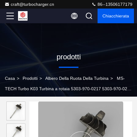
craft@turbocharger.cn
86--13506177179
Chiacchierata
prodotti
Casa
>
Prodotti
>
Albero Della Ruota Della Turbina
>
MS-
TECH Turbo K03 Turbina a rotaia 5303-970-0217 5303-970-0248
5303-970-0121 Ind45mm Exd37.8mm lame11