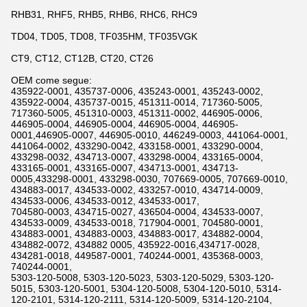
RHB31, RHF5, RHB5, RHB6, RHC6, RHC9
TD04, TD05, TD08, TF035HM, TF035VGK
CT9, CT12, CT12B, CT20, CT26
OEM come segue:
435922-0001, 435737-0006, 435243-0001, 435243-0002,
435922-0004, 435737-0015, 451311-0014, 717360-5005,
717360-5005, 451310-0003, 451311-0002, 446905-0006,
446905-0004, 446905-0004, 446905-0004, 446905-
0001,446905-0007, 446905-0010, 446249-0003, 441064-0001,
441064-0002, 433290-0042, 433158-0001, 433290-0004,
433298-0032, 434713-0007, 433298-0004, 433165-0004,
433165-0001, 433165-0007, 434713-0001, 434713-
0005,433298-0001, 433298-0030, 707669-0005, 707669-0010,
434883-0017, 434533-0002, 433257-0010, 434714-0009,
434533-0006, 434533-0012, 434533-0017,
704580-0003, 434715-0027, 436504-0004, 434533-0007,
434533-0009, 434533-0018, 717904-0001, 704580-0001,
434883-0001, 434883-0003, 434883-0017, 434882-0004,
434882-0072, 434882 0005, 435922-0016,434717-0028,
434281-0018, 449587-0001, 740244-0001, 435368-0003,
740244-0001,
5303-120-5008, 5303-120-5023, 5303-120-5029, 5303-120-
5015, 5303-120-5001, 5304-120-5008, 5304-120-5010, 5314-
120-2101, 5314-120-2111, 5314-120-5009, 5314-120-2104,