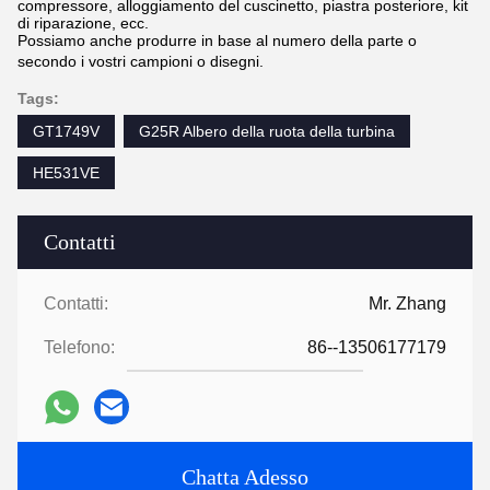
compressore, alloggiamento del cuscinetto, piastra posteriore, kit
di riparazione, ecc.
Possiamo anche produrre in base al numero della parte o
secondo i vostri campioni o disegni.
Tags:
GT1749V
G25R Albero della ruota della turbina
HE531VE
Contatti
Contatti:
Mr. Zhang
Telefono:
86--13506177179
Chatta Adesso