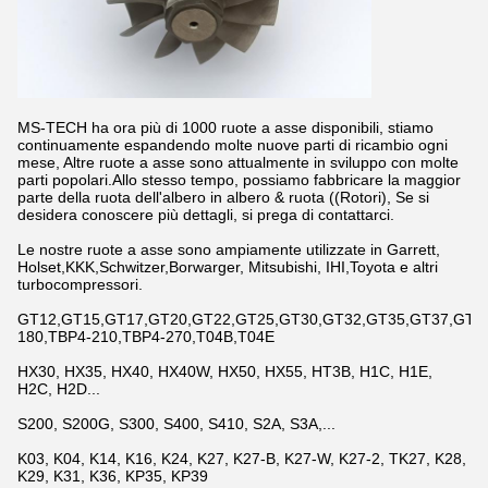
MS-TECH ha ora più di 1000 ruote a asse disponibili, stiamo
continuamente espandendo molte nuove parti di ricambio ogni
mese, Altre ruote a asse sono attualmente in sviluppo con molte
parti popolari.Allo stesso tempo, possiamo fabbricare la maggior
parte della ruota dell'albero in albero & ruota ((Rotori), Se si
desidera conoscere più dettagli, si prega di contattarci.
Le nostre ruote a asse sono ampiamente utilizzate in Garrett,
Holset,KKK,Schwitzer,Borwarger, Mitsubishi, IHI,Toyota e altri
turbocompressori.
GT12,GT15,GT17,GT20,GT22,GT25,GT30,GT32,GT35,GT37,GT42,
180,TBP4-210,TBP4-270,T04B,T04E
HX30, HX35, HX40, HX40W, HX50, HX55, HT3B, H1C, H1E,
H2C, H2D...
S200, S200G, S300, S400, S410, S2A, S3A,...
K03, K04, K14, K16, K24, K27, K27-B, K27-W, K27-2, TK27, K28,
K29, K31, K36, KP35, KP39