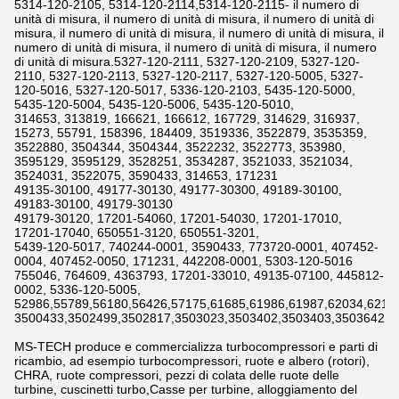
5314-120-2105, 5314-120-2114,5314-120-2115- il numero di
unità di misura, il numero di unità di misura, il numero di unità di
misura, il numero di unità di misura, il numero di unità di misura, il
numero di unità di misura, il numero di unità di misura, il numero
di unità di misura.5327-120-2111, 5327-120-2109, 5327-120-
2110, 5327-120-2113, 5327-120-2117, 5327-120-5005, 5327-
120-5016, 5327-120-5017, 5336-120-2103, 5435-120-5000,
5435-120-5004, 5435-120-5006, 5435-120-5010,
314653, 313819, 166621, 166612, 167729, 314629, 316937,
15273, 55791, 158396, 184409, 3519336, 3522879, 3535359,
3522880, 3504344, 3504344, 3522232, 3522773, 353980,
3595129, 3595129, 3528251, 3534287, 3521033, 3521034,
3524031, 3522075, 3590433, 314653, 171231
49135-30100, 49177-30130, 49177-30300, 49189-30100,
49183-30100, 49179-30130
49179-30120, 17201-54060, 17201-54030, 17201-17010,
17201-17040, 650551-3120, 650551-3201,
5439-120-5017, 740244-0001, 3590433, 773720-0001, 407452-
0004, 407452-0050, 171231, 442208-0001, 5303-120-5016
755046, 764609, 4363793, 17201-33010, 49135-07100, 445812-
0002, 5336-120-5005,
52986,55789,56180,56426,57175,61685,61986,61987,62034,6211
3500433,3502499,3502817,3503023,3503402,3503403,3503642,3
MS-TECH produce e commercializza turbocompressori e parti di
ricambio, ad esempio turbocompressori, ruote e albero (rotori),
CHRA, ruote compressori, pezzi di colata delle ruote delle
turbine, cuscinetti turbo,Casse per turbine, alloggiamento del