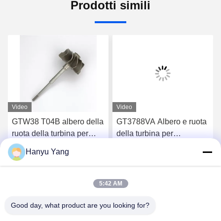
Prodotti simili
Video
Video
GTW38 T04B albero della
GT3788VA Albero e ruota
ruota della turbina per
della turbina per
turbocompressori 407276-
turbocompressori 759331-
Hanyu Yang
6 407276-19 446905-2
22 848212-2 848212-
Chatta Adesso
Chatta Adesso
446905-5
5002S
5:42 AM
Good day, what product are you looking for?