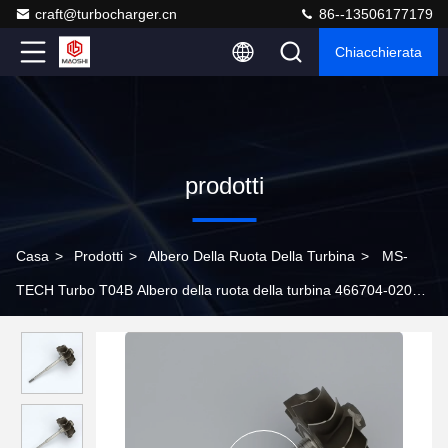
craft@turbocharger.cn
86--13506177179
Chiacchierata
prodotti
Casa
>
Prodotti
>
Albero Della Ruota Della Turbina
>
MS-
TECH Turbo T04B Albero della ruota della turbina 466704-0203
Ind74.17mm Exd64.56mm Lame11