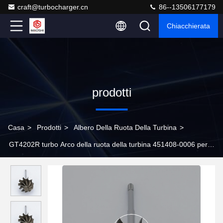
craft@turbocharger.cn
86--13506177179
Chiacchierata
prodotti
Casa
>
Prodotti
>
Albero Della Ruota Della Turbina
>
GT4202R turbo Arco della ruota della turbina 451408-0006 per
731376-0012 766431-0002 774595 turbocompressori