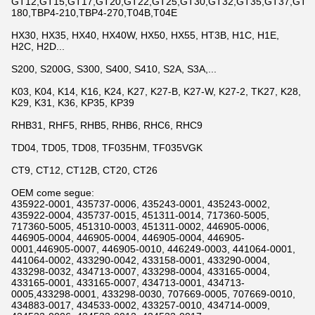
GT12,GT15,GT17,GT20,GT22,GT25,GT30,GT32,GT35,GT37,GT42,
180,TBP4-210,TBP4-270,T04B,T04E
HX30, HX35, HX40, HX40W, HX50, HX55, HT3B, H1C, H1E,
H2C, H2D...
S200, S200G, S300, S400, S410, S2A, S3A,...
K03, K04, K14, K16, K24, K27, K27-B, K27-W, K27-2, TK27, K28,
K29, K31, K36, KP35, KP39
RHB31, RHF5, RHB5, RHB6, RHC6, RHC9
TD04, TD05, TD08, TF035HM, TF035VGK
CT9, CT12, CT12B, CT20, CT26
OEM come segue:
435922-0001, 435737-0006, 435243-0001, 435243-0002,
435922-0004, 435737-0015, 451311-0014, 717360-5005,
717360-5005, 451310-0003, 451311-0002, 446905-0006,
446905-0004, 446905-0004, 446905-0004, 446905-
0001,446905-0007, 446905-0010, 446249-0003, 441064-0001,
441064-0002, 433290-0042, 433158-0001, 433290-0004,
433298-0032, 434713-0007, 433298-0004, 433165-0004,
433165-0001, 433165-0007, 434713-0001, 434713-
0005,433298-0001, 433298-0030, 707669-0005, 707669-0010,
434883-0017, 434533-0002, 433257-0010, 434714-0009,