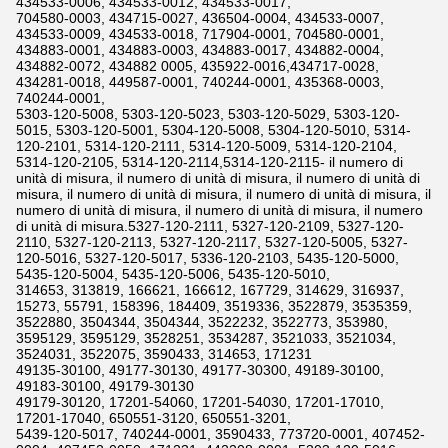
434533-0006, 434533-0012, 434533-0017,
704580-0003, 434715-0027, 436504-0004, 434533-0007,
434533-0009, 434533-0018, 717904-0001, 704580-0001,
434883-0001, 434883-0003, 434883-0017, 434882-0004,
434882-0072, 434882 0005, 435922-0016,434717-0028,
434281-0018, 449587-0001, 740244-0001, 435368-0003,
740244-0001,
5303-120-5008, 5303-120-5023, 5303-120-5029, 5303-120-
5015, 5303-120-5001, 5304-120-5008, 5304-120-5010, 5314-
120-2101, 5314-120-2111, 5314-120-5009, 5314-120-2104,
5314-120-2105, 5314-120-2114,5314-120-2115- il numero di
unità di misura, il numero di unità di misura, il numero di unità di
misura, il numero di unità di misura, il numero di unità di misura, il
numero di unità di misura, il numero di unità di misura, il numero
di unità di misura.5327-120-2111, 5327-120-2109, 5327-120-
2110, 5327-120-2113, 5327-120-2117, 5327-120-5005, 5327-
120-5016, 5327-120-5017, 5336-120-2103, 5435-120-5000,
5435-120-5004, 5435-120-5006, 5435-120-5010,
314653, 313819, 166621, 166612, 167729, 314629, 316937,
15273, 55791, 158396, 184409, 3519336, 3522879, 3535359,
3522880, 3504344, 3504344, 3522232, 3522773, 353980,
3595129, 3595129, 3528251, 3534287, 3521033, 3521034,
3524031, 3522075, 3590433, 314653, 171231
49135-30100, 49177-30130, 49177-30300, 49189-30100,
49183-30100, 49179-30130
49179-30120, 17201-54060, 17201-54030, 17201-17010,
17201-17040, 650551-3120, 650551-3201,
5439-120-5017, 740244-0001, 3590433, 773720-0001, 407452-