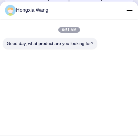
turbocompressori 407276-
turbocompressori 759331-
Hongxia Wang
6 407276-19 446905-2
22 848212-2 848212-
Chatta Adesso
Chatta Adesso
446905-5
5002S
6:51 AM
Good day, what product are you looking for?
Wuxi Maoshi Technology Co., Ltd.
craft@turbocharger.cn
86--13506177179
Via Xinfei, villaggio di Bashi Xinba, città di Xibei, distretto
di Xishan, Wuxi, Jiangsu, Cina