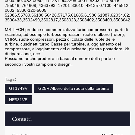
0004, 407452-0050, 171231, 442208-0001, 5303-120-5016
755046, 764609, 4363793, 17201-33010, 49135-07100, 445812-
0002, 5336-120-5005,
52986,55789,56180,56426,57175,61685,61986,61987,62034,6211
3500433,3502499,3502817,3503023,3503402,3503403,3503642,3
MS-TECH produce e commercializza turbocompressori e parti di
ricambio, ad esempio turbocompressori, ruote e albero (rotori),
CHRA, ruote compressori, pezzi di colata delle ruote delle
turbine, cuscinetti turbo,Casse per turbine, alloggiamento del
compressore, alloggiamento del cuscinetto, piastra posteriore, kit
di riparazione, ecc.
Possiamo anche produrre in base al numero della parte o
secondo i vostri campioni o disegni.
Tags:
GT1749V
G25R Albero della ruota della turbina
HE531VE
Contatti