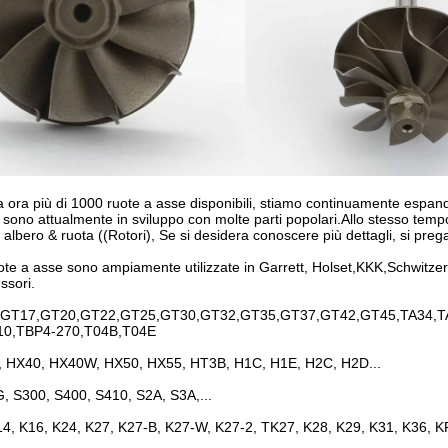
ra più di 1000 ruote a asse disponibili, stiamo continuamente espand
 sono attualmente in sviluppo con molte parti popolari.Allo stesso temp
n albero & ruota ((Rotori), Se si desidera conoscere più dettagli, si prega
ote a asse sono ampiamente utilizzate in Garrett, Holset,KKK,Schwitzer,B
ssori.
GT17,GT20,GT22,GT25,GT30,GT32,GT35,GT37,GT42,GT45,TA34,TA
10,TBP4-270,T04B,T04E
 HX40, HX40W, HX50, HX55, HT3B, H1C, H1E, H2C, H2D...
, S300, S400, S410, S2A, S3A,...
14, K16, K24, K27, K27-B, K27-W, K27-2, TK27, K28, K29, K31, K36, 