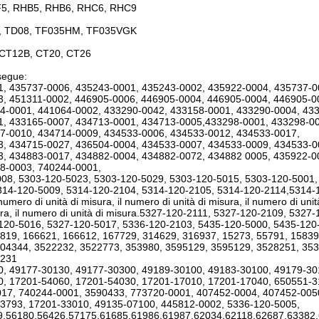
5, RHB5, RHB6, RHC6, RHC9
, TD08, TF035HM, TF035VGK
 CT12B, CT20, CT26
egue:
, 435737-0006, 435243-0001, 435243-0002, 435922-0004, 435737-0
, 451311-0002, 446905-0006, 446905-0004, 446905-0004, 446905-0
4-0001, 441064-0002, 433290-0042, 433158-0001, 433290-0004, 43
, 433165-0007, 434713-0001, 434713-0005,433298-0001, 433298-00
7-0010, 434714-0009, 434533-0006, 434533-0012, 434533-0017,
, 434715-0027, 436504-0004, 434533-0007, 434533-0009, 434533-0
, 434883-0017, 434882-0004, 434882-0072, 434882 0005, 435922-0
8-0003, 740244-0001,
08, 5303-120-5023, 5303-120-5029, 5303-120-5015, 5303-120-5001,
14-120-5009, 5314-120-2104, 5314-120-2105, 5314-120-2114,5314-120-2
 numero di unità di misura, il numero di unità di misura, il numero di unit
sura, il numero di unità di misura.5327-120-2111, 5327-120-2109, 532
120-5016, 5327-120-5017, 5336-120-2103, 5435-120-5000, 5435-120
819, 166621, 166612, 167729, 314629, 316937, 15273, 55791, 1583
04344, 3522232, 3522773, 353980, 3595129, 3595129, 3528251, 353
1231
, 49177-30130, 49177-30300, 49189-30100, 49183-30100, 49179-3
, 17201-54060, 17201-54030, 17201-17010, 17201-17040, 650551-3
17, 740244-0001, 3590433, 773720-0001, 407452-0004, 407452-005
3793, 17201-33010, 49135-07100, 445812-0002, 5336-120-5005,
9,56180,56426,57175,61685,61986,61987,62034,62118,62687,63382