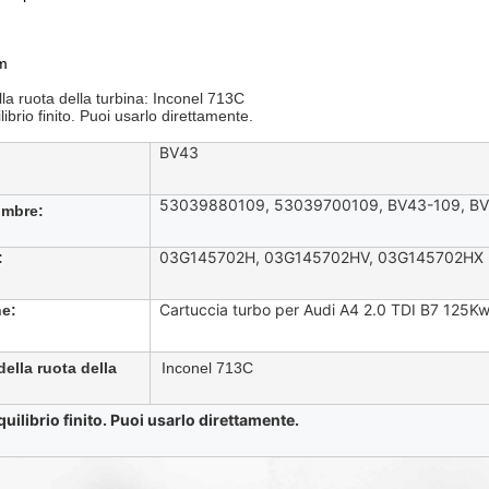
m
lla ruota della turbina: Inconel 713C
librio finito. Puoi usarlo direttamente.
BV43
53039880109, 53039700109, BV43-109, B
ombre
:
03G145702H, 03G145702HV, 03G145702HX
:
Cartuccia turbo per Audi A4 2.0 TDI B7 12
ne:
della ruota della
Inconel 713C
quilibrio finito. Puoi usarlo direttamente.