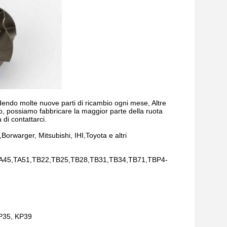
endo molte nuove parti di ricambio ogni mese, Altre
o, possiamo fabbricare la maggior parte della ruota
 di contattarci.
orwarger, Mitsubishi, IHI,Toyota e altri
45,TA51,TB22,TB25,TB28,TB31,TB34,TB71,TBP4-
KP35, KP39