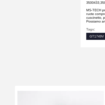
3500433,35
MS-TECH prod
ruote compre
cuscinetto, p
Possiamo anc
Tags:
GT1749V