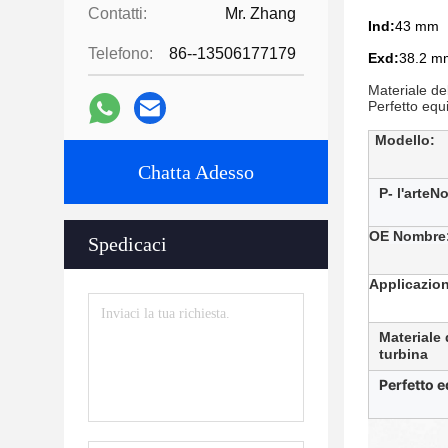
Contatti:
Mr. Zhang
Ind:
43 mm
Telefono:
86--13506177179
Exd:
38.2 m
Materiale de
Perfetto equi
Modello:
Chatta Adesso
P
- l'arte
N
OE
N
ombre
Spedicaci
Applicazio
Materiale 
turbina
Perfetto e