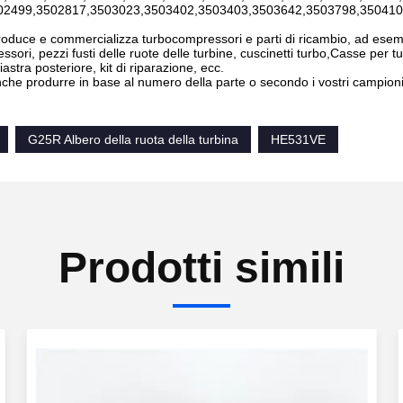
02499,3502817,3503023,3503402,3503403,3503642,3503798,350410
uce e commercializza turbocompressori e parti di ricambio, ad esempi
ssori, pezzi fusti delle ruote delle turbine, cuscinetti turbo,Casse per
iastra posteriore, kit di riparazione, ecc.
he produrre in base al numero della parte o secondo i vostri campioni
G25R Albero della ruota della turbina
HE531VE
Prodotti simili