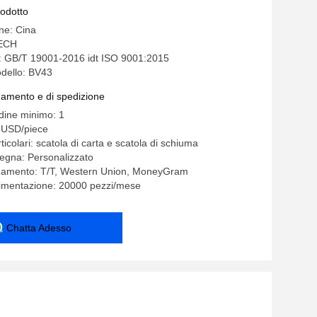
mm Lame 9
rodotto
ine: Cina
ECH
e: GB/T 19001-2016 idt ISO 9001:2015
dello: BV43
gamento e di spedizione
rdine minimo: 1
8USD/piece
ticolari: scatola di carta e scatola di schiuma
egna: Personalizzato
agamento: T/T, Western Union, MoneyGram
limentazione: 20000 pezzi/mese
Chatta Adesso