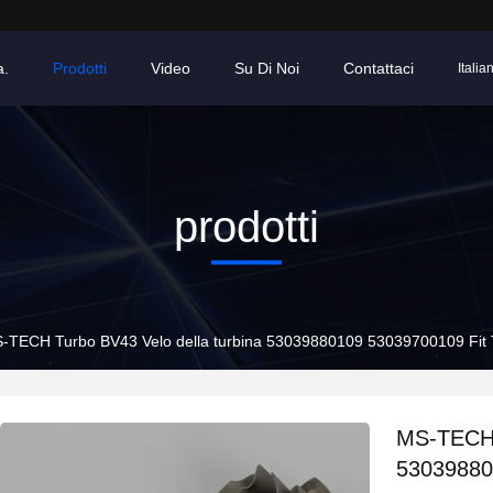
a.
Prodotti
Video
Su Di Noi
Contattaci
Italia
prodotti
-TECH Turbo BV43 Velo della turbina 53039880109 53039700109 Fi
MS-TECH T
53039880