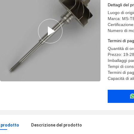
Exd 38.2
Dettagli del p
Luogo di orig
Marca: MS-T
Certificazion
Numero di mo
Termini di pa
Quantità di o
Prezzo: 19-2
Imballaggi par
Tempi di cons
Termini di p
Capacità di a
l prodotto
Descrizione del prodotto