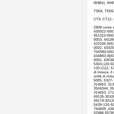
RHB31, RHF
TD04, TD05
CT9, CT12,
OEM come s
435922-0001
451310-0003
0003, 44106
433165-0001
0002, 43325
704580-0003
434883-0003
0001, 43536
5303-120-50
120-2111, 53
di misura, il
unità di mi
5005, 5327-
314653, 313
3504344, 35
314653, 17
49135-30100
49179-30120
5439-120-50
764609, 436
52986,5578