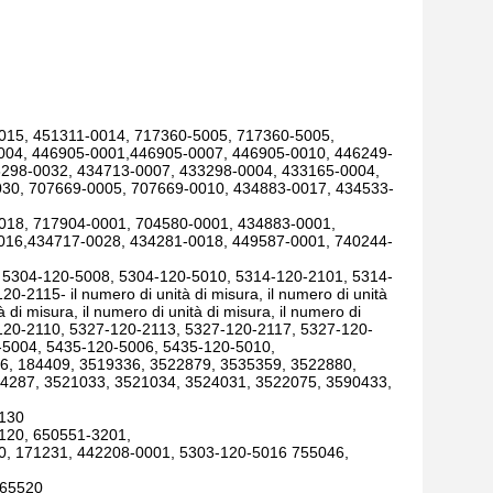
015, 451311-0014, 717360-5005, 717360-5005,
004, 446905-0001,446905-0007, 446905-0010, 446249-
3298-0032, 434713-0007, 433298-0004, 433165-0004,
30, 707669-0005, 707669-0010, 434883-0017, 434533-
018, 717904-0001, 704580-0001, 434883-0001,
016,434717-0028, 434281-0018, 449587-0001, 740244-
 5304-120-5008, 5304-120-5010, 5314-120-2101, 5314-
115- il numero di unità di misura, il numero di unità
à di misura, il numero di unità di misura, il numero di
7-120-2110, 5327-120-2113, 5327-120-2117, 5327-120-
-5004, 5435-120-5006, 5435-120-5010,
96, 184409, 3519336, 3522879, 3535359, 3522880,
4287, 3521033, 3521034, 3524031, 3522075, 3590433,
0130
120, 650551-3201,
0, 171231, 442208-0001, 5303-120-5016 755046,
,65520