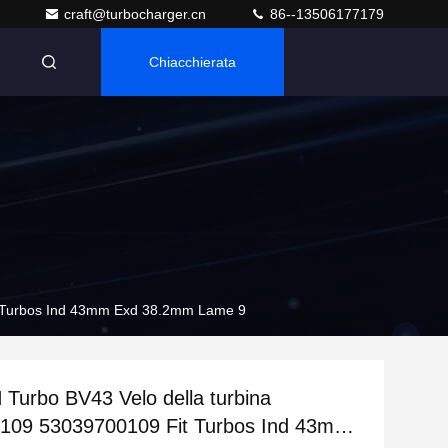
craft@turbocharger.cn
86--13506177179
Chiacchierata
n
t Turbos Ind 43mm Exd 38.2mm Lame 9
urbo BV43 Velo della turbina
109 53039700109 Fit Turbos Ind 43mm