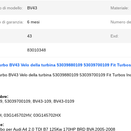
 di modello:
BV43
Materiale:
 di garanzia:
6 mesi
Numero del
43
Exd:
83010348
rbo BV43 Velo della turbina 53039880109 53039700109 Fit Turb
bo BV43 Velo della turbina 53039880109 53039700109 Fit Turbos 
bre
:
9, 53039700109, BV43-109, BV43-0109
, 03G145702HV, 03G145702HX
e:
urbo per Audi A4 2.0 TDI B7 125Kw 170HP BRD BVA 2005-2008