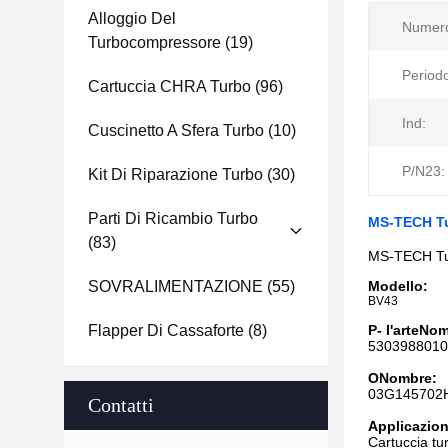
Alloggio Del
Numero
Turbocompressore
(19)
Periodo
Cartuccia CHRA Turbo
(96)
Ind:
Cuscinetto A Sfera Turbo
(10)
P/N23:
Kit Di Riparazione Turbo
(30)
Parti Di Ricambio Turbo
MS-TECH Tu
(83)
MS-TECH Tur
SOVRALIMENTAZIONE
(55)
Modello:
BV43
Flapper Di Cassaforte
(8)
P
- l'arte
N
om
5303988010
O
N
ombre
:
03G145702H
Contatti
Applicazion
Cartuccia t