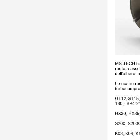
MS-TECH ha o
ruote a asse
dell'albero i
Le nostre ru
turbocompre
GT12,GT15,
180,TBP4-2
HX30, HX35,
S200, S200G
K03, K04, K