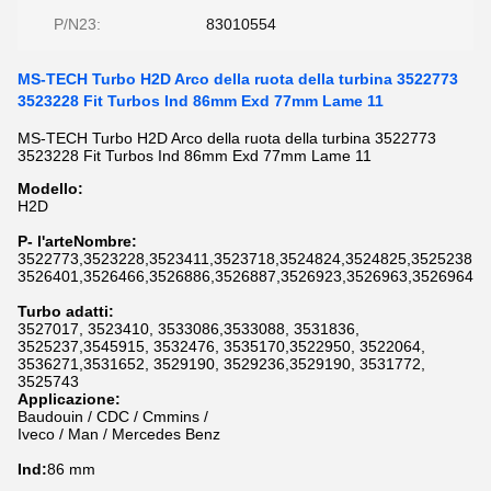
P/N23:
83010554
MS-TECH Turbo H2D Arco della ruota della turbina 3522773
3523228 Fit Turbos Ind 86mm Exd 77mm Lame 11
MS-TECH Turbo H2D Arco della ruota della turbina 3522773
3523228 Fit Turbos Ind 86mm Exd 77mm Lame 11
Modello:
H2D
P
- l'arte
N
ombre
:
3522773,3523228,3523411,3523718,3524824,3524825,3525238,3
3526401,3526466,3526886,3526887,3526923,3526963,3526964,3
Turbo adatti
:
3527017, 3523410, 3533086,3533088, 3531836,
3525237,3545915, 3532476, 3535170,3522950, 3522064,
3536271,3531652, 3529190, 3529236,3529190, 3531772,
3525743
Applicazione:
Baudouin / CDC / Cmmins /
Iveco / Man / Mercedes Benz
Ind:
86 mm