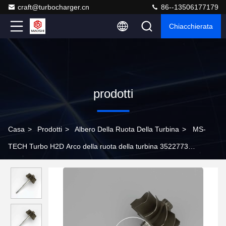
craft@turbocharger.cn
86--13506177179
Chiacchierata
prodotti
Casa
>
Prodotti
>
Albero Della Ruota Della Turbina
>
MS-
TECH Turbo H2D Arco della ruota della turbina 3522773
3523228 Fit Turbos Ind 86mm Exd 77mm Lame 11