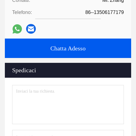
Contatti:
Mr. Zhang
Telefono:
86--13506177179
Chatta Adesso
Spedicaci