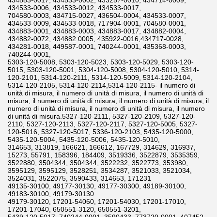
434883-0017, 434533-0002, 433257-0010, 434714-0009,
434533-0006, 434533-0012, 434533-0017,
704580-0003, 434715-0027, 436504-0004, 434533-0007,
434533-0009, 434533-0018, 717904-0001, 704580-0001,
434883-0001, 434883-0003, 434883-0017, 434882-0004,
434882-0072, 434882 0005, 435922-0016,434717-0028,
434281-0018, 449587-0001, 740244-0001, 435368-0003,
740244-0001,
5303-120-5008, 5303-120-5023, 5303-120-5029, 5303-120-
5015, 5303-120-5001, 5304-120-5008, 5304-120-5010, 5314-
120-2101, 5314-120-2111, 5314-120-5009, 5314-120-2104,
5314-120-2105, 5314-120-2114,5314-120-2115- il numero di
unità di misura, il numero di unità di misura, il numero di unità di
misura, il numero di unità di misura, il numero di unità di misura, il
numero di unità di misura, il numero di unità di misura, il numero
di unità di misura.5327-120-2111, 5327-120-2109, 5327-120-
2110, 5327-120-2113, 5327-120-2117, 5327-120-5005, 5327-
120-5016, 5327-120-5017, 5336-120-2103, 5435-120-5000,
5435-120-5004, 5435-120-5006, 5435-120-5010,
314653, 313819, 166621, 166612, 167729, 314629, 316937,
15273, 55791, 158396, 184409, 3519336, 3522879, 3535359,
3522880, 3504344, 3504344, 3522232, 3522773, 353980,
3595129, 3595129, 3528251, 3534287, 3521033, 3521034,
3524031, 3522075, 3590433, 314653, 171231
49135-30100, 49177-30130, 49177-30300, 49189-30100,
49183-30100, 49179-30130
49179-30120, 17201-54060, 17201-54030, 17201-17010,
17201-17040, 650551-3120, 650551-3201,