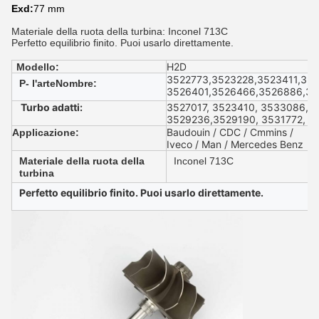
Exd:
77 mm
Materiale della ruota della turbina: Inconel 713C
Perfetto equilibrio finito. Puoi usarlo direttamente.
H2D
Modello:
3522773,3523228,3523411,35
P
- l'arte
N
ombre
:
3526401,3526466,3526886,35
Turbo adatti
:
3527017, 3523410, 3533086,3
3529236,3529190, 3531772, 3
Baudouin / CDC / Cmmins /
Applicazione:
Iveco / Man / Mercedes Benz
Materiale della ruota della
Inconel 713C
turbina
Perfetto equilibrio finito. Puoi usarlo direttamente.