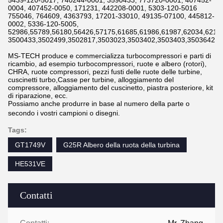
5439-120-5017, 740244-0001, 3590433, 773720-0001, 407452-
0004, 407452-0050, 171231, 442208-0001, 5303-120-5016
755046, 764609, 4363793, 17201-33010, 49135-07100, 445812-
0002, 5336-120-5005,
52986,55789,56180,56426,57175,61685,61986,61987,62034,6211
3500433,3502499,3502817,3503023,3503402,3503403,3503642,3
MS-TECH produce e commercializza turbocompressori e parti di
ricambio, ad esempio turbocompressori, ruote e albero (rotori),
CHRA, ruote compressori, pezzi fusti delle ruote delle turbine,
cuscinetti turbo,Casse per turbine, alloggiamento del
compressore, alloggiamento del cuscinetto, piastra posteriore, kit
di riparazione, ecc.
Possiamo anche produrre in base al numero della parte o
secondo i vostri campioni o disegni.
Tags:
GT1749V
G25R Albero della ruota della turbina
HE531VE
Contatti