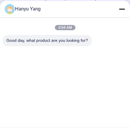
turbocompressori 407276-
turbocompressori 759331-
Hanyu Yang
6 407276-19 446905-2
22 848212-2 848212-
Chatta Adesso
Chatta Adesso
446905-5
5002S
3:54 AM
Good day, what product are you looking for?
Wuxi Maoshi Technology Co., Ltd.
craft@turbocharger.cn
86--13506177179
Via Xinfei, villaggio di Bashi Xinba, città di Xibei, distretto
di Xishan, Wuxi, Jiangsu, Cina