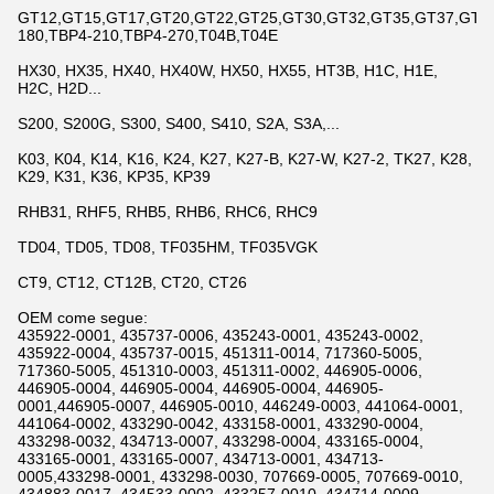
GT12,GT15,GT17,GT20,GT22,GT25,GT30,GT32,GT35,GT37,GT42,
180,TBP4-210,TBP4-270,T04B,T04E
HX30, HX35, HX40, HX40W, HX50, HX55, HT3B, H1C, H1E,
H2C, H2D...
S200, S200G, S300, S400, S410, S2A, S3A,...
K03, K04, K14, K16, K24, K27, K27-B, K27-W, K27-2, TK27, K28,
K29, K31, K36, KP35, KP39
RHB31, RHF5, RHB5, RHB6, RHC6, RHC9
TD04, TD05, TD08, TF035HM, TF035VGK
CT9, CT12, CT12B, CT20, CT26
OEM come segue:
435922-0001, 435737-0006, 435243-0001, 435243-0002,
435922-0004, 435737-0015, 451311-0014, 717360-5005,
717360-5005, 451310-0003, 451311-0002, 446905-0006,
446905-0004, 446905-0004, 446905-0004, 446905-
0001,446905-0007, 446905-0010, 446249-0003, 441064-0001,
441064-0002, 433290-0042, 433158-0001, 433290-0004,
433298-0032, 434713-0007, 433298-0004, 433165-0004,
433165-0001, 433165-0007, 434713-0001, 434713-
0005,433298-0001, 433298-0030, 707669-0005, 707669-0010,