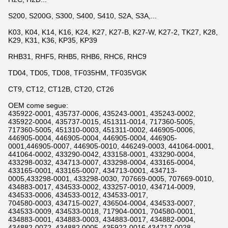
S200, S200G, S300, S400, S410, S2A, S3A,...
K03, K04, K14, K16, K24, K27, K27-B, K27-W, K27-2, TK27, K28,
K29, K31, K36, KP35, KP39
RHB31, RHF5, RHB5, RHB6, RHC6, RHC9
TD04, TD05, TD08, TF035HM, TF035VGK
CT9, CT12, CT12B, CT20, CT26
OEM come segue:
435922-0001, 435737-0006, 435243-0001, 435243-0002,
435922-0004, 435737-0015, 451311-0014, 717360-5005,
717360-5005, 451310-0003, 451311-0002, 446905-0006,
446905-0004, 446905-0004, 446905-0004, 446905-
0001,446905-0007, 446905-0010, 446249-0003, 441064-0001,
441064-0002, 433290-0042, 433158-0001, 433290-0004,
433298-0032, 434713-0007, 433298-0004, 433165-0004,
433165-0001, 433165-0007, 434713-0001, 434713-
0005,433298-0001, 433298-0030, 707669-0005, 707669-0010,
434883-0017, 434533-0002, 433257-0010, 434714-0009,
434533-0006, 434533-0012, 434533-0017,
704580-0003, 434715-0027, 436504-0004, 434533-0007,
434533-0009, 434533-0018, 717904-0001, 704580-0001,
434883-0001, 434883-0003, 434883-0017, 434882-0004,
434882-0072, 434882 0005, 435922-0016,434717-0028,