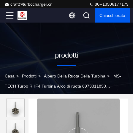
craft@turbocharger.cn
86--13506177179
Chiacchierata
prodotti
Casa
>
Prodotti
>
Albero Della Ruota Della Turbina
>
MS-
TECH Turbo RHF4 Turbina Arco di ruota 8973311850
8973311851 Adatta Turbo Ind 44.4mm Exd 37.67mm Lame 8