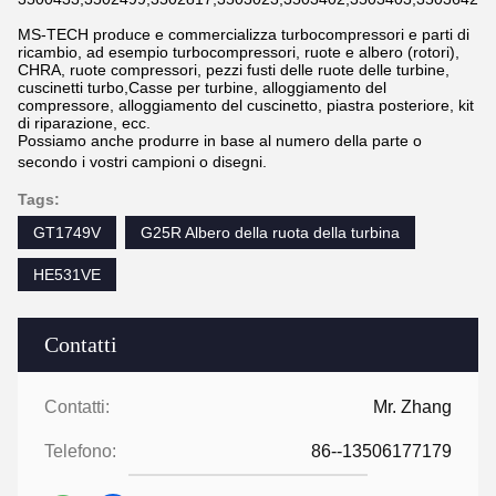
MS-TECH produce e commercializza turbocompressori e parti di
ricambio, ad esempio turbocompressori, ruote e albero (rotori),
CHRA, ruote compressori, pezzi fusti delle ruote delle turbine,
cuscinetti turbo,Casse per turbine, alloggiamento del
compressore, alloggiamento del cuscinetto, piastra posteriore, kit
di riparazione, ecc.
Possiamo anche produrre in base al numero della parte o
secondo i vostri campioni o disegni.
Tags:
GT1749V
G25R Albero della ruota della turbina
HE531VE
Contatti
Contatti:
Mr. Zhang
Telefono:
86--13506177179