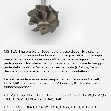
MS-TECH ha ora più di 1000 ruote a asse disponibili, stiamo
continuamente espandendo molte nuove parti di ricambio ogni
mese, Altre ruote a asse sono attualmente in sviluppo con molte
parti popolari.Allo stesso tempo, possiamo fabbricare la maggior
parte della ruota dell'albero in albero & ruota ((Rotori), Se si
desidera conoscere più dettagli, si prega di contattarci.
Le nostre ruote a asse sono ampiamente utilizzate in Garrett,
Holset,KKK,Schwitzer,Borwarger, Mitsubishi, IHI,Toyota e altri
turbocompressori.
GT12,GT15,GT17,GT20,GT22,GT25,GT30,GT32,GT35,GT37,GT42,
180,TBP4-210,TBP4-270,T04B,T04E
HX30, HX35, HX40, HX40W, HX50, HX55, HT3B, H1C, H1E,
H2C, H2D...