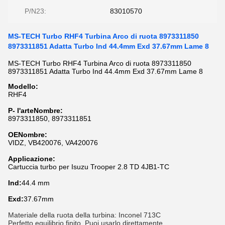
P/N23:
83010570
MS-TECH Turbo RHF4 Turbina Arco di ruota 8973311850
8973311851 Adatta Turbo Ind 44.4mm Exd 37.67mm Lame 8
MS-TECH Turbo RHF4 Turbina Arco di ruota 8973311850
8973311851 Adatta Turbo Ind 44.4mm Exd 37.67mm Lame 8
Modello:
RHF4
P
- l'arte
N
ombre
:
8973311850, 8973311851
OE
N
ombre
:
VIDZ, VB420076, VA420076
Applicazione:
Cartuccia turbo per Isuzu Trooper 2.8 TD 4JB1-TC
Ind:
44.4 mm
Exd:
37.67mm
Materiale della ruota della turbina: Inconel 713C
Perfetto equilibrio finito. Puoi usarlo direttamente.