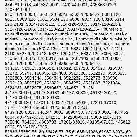
434281-0018, 449587-0001, 740244-0001, 435368-0003,
740244-0001,
5303-120-5008, 5303-120-5023, 5303-120-5029, 5303-120-
5015, 5303-120-5001, 5304-120-5008, 5304-120-5010, 5314-
120-2101, 5314-120-2111, 5314-120-5009, 5314-120-2104,
5314-120-2105, 5314-120-2114,5314-120-2115- il numero di
unità di misura, il numero di unità di misura, il numero di unità di
misura, il numero di unità di misura, il numero di unità di misura, il
numero di unità di misura, il numero di unità di misura, il numero
di unità di misura.5327-120-2111, 5327-120-2109, 5327-120-
2110, 5327-120-2113, 5327-120-2117, 5327-120-5005, 5327-
120-5016, 5327-120-5017, 5336-120-2103, 5435-120-5000,
5435-120-5004, 5435-120-5006, 5435-120-5010,
314653, 313819, 166621, 166612, 167729, 314629, 316937,
15273, 55791, 158396, 184409, 3519336, 3522879, 3535359,
3522880, 3504344, 3504344, 3522232, 3522773, 353980,
3595129, 3595129, 3528251, 3534287, 3521033, 3521034,
3524031, 3522075, 3590433, 314653, 171231
49135-30100, 49177-30130, 49177-30300, 49189-30100,
49183-30100, 49179-30130
49179-30120, 17201-54060, 17201-54030, 17201-17010,
17201-17040, 650551-3120, 650551-3201,
5439-120-5017, 740244-0001, 3590433, 773720-0001, 407452-
0004, 407452-0050, 171231, 442208-0001, 5303-120-5016
755046, 764609, 4363793, 17201-33010, 49135-07100, 445812-
0002, 5336-120-5005,
52986,55789,56180,56426,57175,61685,61986,61987,62034,6211
3500433,3502499,3502817,3503023,3503402,3503403,3503642,3