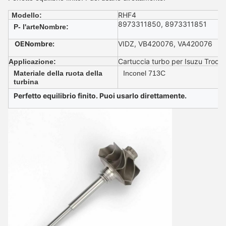
RHF4
Modello:
8973311850, 8973311851
P
- l'arte
N
ombre
:
OE
N
ombre
:
VIDZ, VB420076, VA420076
Cartuccia turbo per Isuzu Troop
Applicazione:
Materiale della ruota della
Inconel 713C
turbina
Perfetto equilibrio finito. Puoi usarlo direttamente.