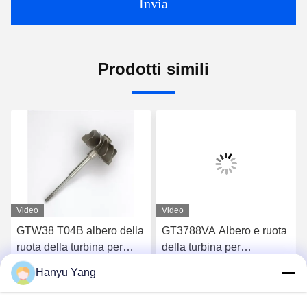
Invia
Prodotti simili
Video
Video
GTW38 T04B albero della
GT3788VA Albero e ruota
ruota della turbina per
della turbina per
turbocompressori 407276-
turbocompressori 759331-
Hanyu Yang
6 407276-19 446905-2
22 848212-2 848212-
Chatta Adesso
Chatta Adesso
446905-5
5002S