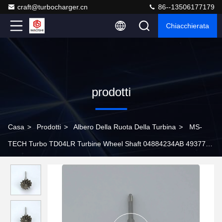
craft@turbocharger.cn
86--13506177179
Chiacchierata
prodotti
Casa
>
Prodotti
>
Albero Della Ruota Della Turbina
>
MS-
TECH Turbo TD04LR Turbine Wheel Shaft 04884234AB 49377-
00200 Fit Turbo Ind 47.2mm Exd 41.2mm Lame 8