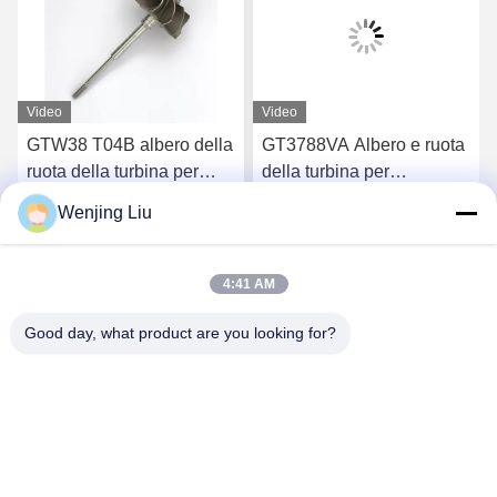
Video
Video
GTW38 T04B albero della
GT3788VA Albero e ruota
ruota della turbina per
della turbina per
turbocompressori 407276-
turbocompressori 759331-
Wenjing Liu
6 407276-19 446905-2
22 848212-2 848212-
Chatta Adesso
Chatta Adesso
446905-5
5002S
4:41 AM
Good day, what product are you looking for?
Wuxi Maoshi Technology Co., Ltd.
craft@turbocharger.cn