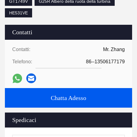
GT1749V
G25R Albero della ruota della turbina
HE531VE
Contatti
Contatti:
Mr. Zhang
Telefono:
86--13506177179
Chatta Adesso
Spedicaci