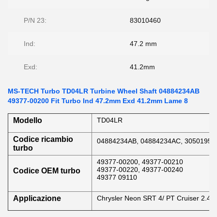
P/N 23:
83010460
Ind:
47.2 mm
Exd:
41.2mm
MS-TECH Turbo TD04LR Turbine Wheel Shaft 04884234AB
49377-00200 Fit Turbo Ind 47.2mm Exd 41.2mm Lame 8
Modello
TD04LR
Codice ricambio
04884234AB, 04884234AC, 3050195
turbo
49377-00200, 49377-00210
49377-00220, 49377-00240
Codice OEM turbo
49377 09110
Applicazione
Chrysler Neon SRT 4/ PT Cruiser 2.4D